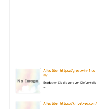
Alles über https://greatwin-1.co
m/
Entdecken Sie die Welt von Die Vorteile
...
Alles über https://kinbet-eu.com/