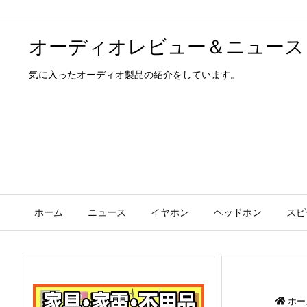
オーディオレビュー＆ニュース
気に入ったオーディオ製品の紹介をしています。
ホーム
ニュース
イヤホン
ヘッドホン
スピ
ホー