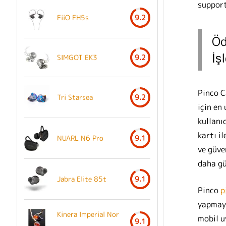
support
FiiO FH5s
9.2
Öd
İş
SIMGOT EK3
9.2
Pinco C
Tri Starsea
9.2
için en
kullanı
kartı i
NUARL N6 Pro
9.1
ve güve
daha gü
Jabra Elite 85t
9.1
Pinco
p
yapmayı
Kinera Imperial Nor
mobil u
9.1