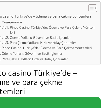
co casino Türkiye’de – ödeme ve para çekme yöntemleri
Содержимое
Pinco Casino Türkiye’de: Ödeme ve Para Çekme Yöntem
leri
Ödeme Yolları: Güvenli ve Basit İşlemler
Para Çekme Yolları: Hızlı ve Kolay Çözümler
Pinco Casino Türkiye’de: Ödeme ve Para Çekme Yöntemleri
Ödeme Yolları: Güvenli ve Basit İşlemler
Para Çekme Yolları: Hızlı ve Kolay Çözümler
co casino Türkiye’de –
me ve para çekme
temleri