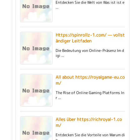
Entdecken Sie die Welt von Was ist ist e
...
Https://spinrollz-1.com/ — vollst
ändiger Leitfaden
Die Bedeutung von Online-Präsenz Im d
igi ...
All about https://royalgame-eu.co
m/
The Rise of Online Gaming Platforms In
r ...
Alles über https://richroyal-1.co
m/
Entdecken Sie die Vorteile von Warum di
e ...