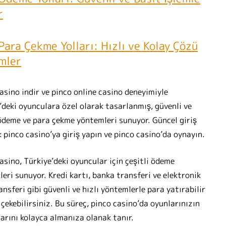
r
Para Çekme Yolları: Hızlı ve Kolay Çözü
mler
asino indir ve pinco online casino deneyimiyle
’deki oyunculara özel olarak tasarlanmış, güvenli ve
ödeme ve para çekme yöntemleri sunuyor. Güncel giriş
 pinco casino’ya giriş yapın ve pinco casino’da oynayın.
asino, Türkiye’deki oyuncular için çeşitli ödeme
leri sunuyor. Kredi kartı, banka transferi ve elektronik
ansferi gibi güvenli ve hızlı yöntemlerle para yatırabilir
 çekebilirsiniz. Bu süreç, pinco casino’da oyunlarınızın
arını kolayca almanıza olanak tanır.