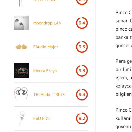
Pinco C
sunar. 
Moondrop LAN
9.4
pinco c
banka t
güncel 
FAudio Major
9.3
Para çek
bir lim
Kinera Freya
9.3
işlem, 
kolayca
bilgile
TRI Audio TRI-i3
9.3
Pinco C
kullanı
FiiO FD5
9.2
güvenli