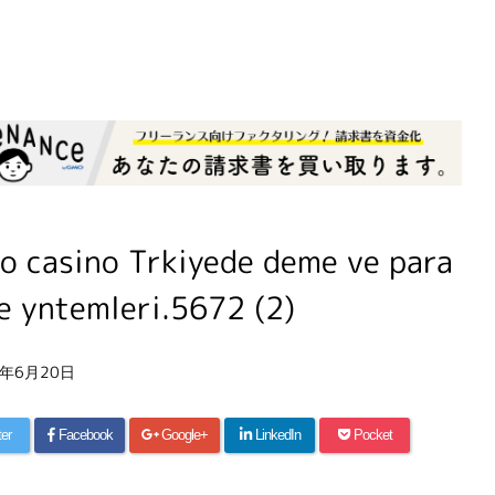
o casino Trkiyede deme ve para
e yntemleri.5672 (2)
6年6月20日
ter
Facebook
Google+
LinkedIn
Pocket