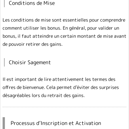
Conditions de Mise
Les conditions de mise sont essentielles pour comprendre
comment utiliser les bonus. En général, pour valider un
bonus, il faut atteindre un certain montant de mise avant
de pouvoir retirer des gains.
Choisir Sagement
Il est important de lire attentivement les termes des
offres de bienvenue. Cela permet d’éviter des surprises
désagréables lors du retrait des gains.
Processus d’Inscription et Activation