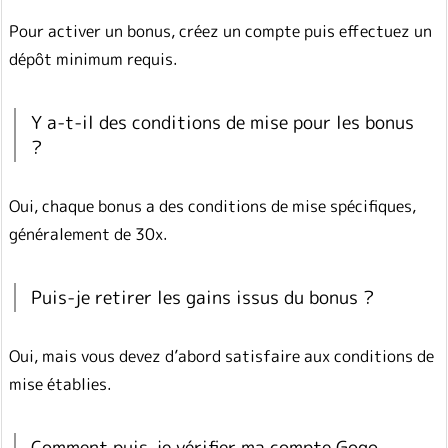
Pour activer un bonus, créez un compte puis effectuez un
dépôt minimum requis.
Y a-t-il des conditions de mise pour les bonus
?
Oui, chaque bonus a des conditions de mise spécifiques,
généralement de 30x.
Puis-je retirer les gains issus du bonus ?
Oui, mais vous devez d’abord satisfaire aux conditions de
mise établies.
Comment puis-je vérifier ma compte Gogo