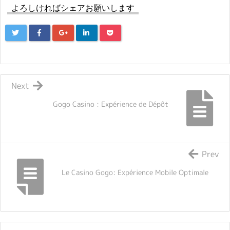
よろしければシェアお願いします
Next
Gogo Casino : Expérience de Dépôt
Prev
Le Casino Gogo: Expérience Mobile Optimale