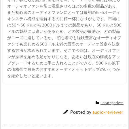
オーディオファンを常に混乱させるほどの多数の製品があり、
また初心者のオーディオファンにとっては最初のhi-fiオーディ
オシステム構成を理解するのに精一杯になりがちです。市場に
は30〜50ドルから2000ドルまでの製品があり、50ドルと500
ドルの製品には違いがあるため、どの製品が最適か、どの製品
がニーズに適しているか、 初心者でも経験豊富なオーディオフ
ァンでも楽しめる500ドル未満の最高のオーディオ設定を決定
する方法が求められています。そこで今回は、オーディオファ
ンが探求を始める足がかりになる、あるいは現在の構成をアッ
プグレードするために手に入れることができる、500ドル以下
の価格帯で最高のおすすめオーディオセットアップのいくつか
を紹介したいと思います。
uncategorized
Posted by
audio-reviewer