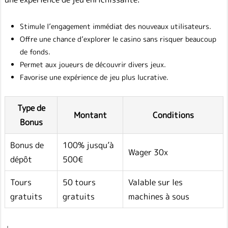
Stimule l’engagement immédiat des nouveaux utilisateurs.
Offre une chance d’explorer le casino sans risquer beaucoup
de fonds.
Permet aux joueurs de découvrir divers jeux.
Favorise une expérience de jeu plus lucrative.
Type de
Montant
Conditions
Bonus
Bonus de
100% jusqu’à
Wager 30x
dépôt
500€
Tours
50 tours
Valable sur les
gratuits
gratuits
machines à sous