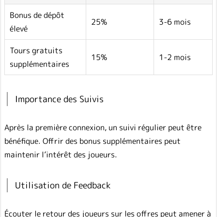
Bonus de dépôt
25%
3-6 mois
élevé
Tours gratuits
15%
1-2 mois
supplémentaires
Importance des Suivis
Après la première connexion, un suivi régulier peut être
bénéfique. Offrir des bonus supplémentaires peut
maintenir l’intérêt des joueurs.
Utilisation de Feedback
Écouter le retour des joueurs sur les offres peut amener à