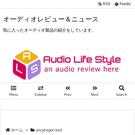
RSS
Feedly
オーディオレビュー＆ニュース
気に入ったオーディオ製品の紹介をしています。
Menu
Sidebar
Prev
Next
Search
ホーム
>
uncategorized