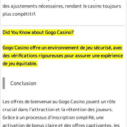
des ajustements nécessaires, rendant le casino toujours
plus compétitif.
Did You Know about Gogo Casino?
Gogo Casino offre un environnement de jeu sécurisé, avec
des vérifications rigoureuses pour assurer une expérience
de jeu équitable.
Conclusion
Les offres de bienvenue au Gogo Casino jouent un rôle
crucial dans l’attraction et la rétention des joueurs.
Grâce à un processus d’inscription simplifié, une
activation de bonus claire et des offres captivantes, les