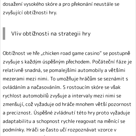
dosažení vysokého skóre a pro překonání neustále se
zvyšující obtížnosti hry.
Vliv obtížnosti na strategii hry
Obtížnost ve hře „chicken road game casino“ se postupně
zvyšuje s každým úspěšným přechodem. Počáteční fáze je
relativně snadná, se pomalejšími automobily a většími
mezerami mezi nimi. To umožňuje hráčům se seznámit s
ovládáním a načasováním. S rostoucím skóre se však
rychlost automobilů zvyšuje a intervaly mezi nimi se
zmenšují, což vyžaduje od hráče mnohem větší pozornost
a preciznost. Úspěšné zvládnutí této hry proto vyžaduje
adaptabilitu a schopnost rychle reagovat na měnící se
podmínky. Hráči se často učí rozpoznávat vzorce v