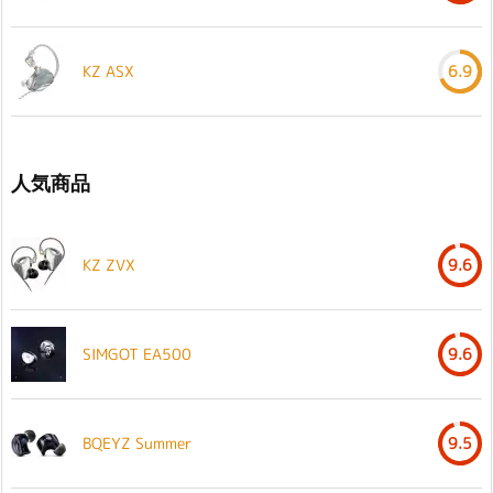
KZ ASX
6.9
人気商品
KZ ZVX
9.6
SIMGOT EA500
9.6
BQEYZ Summer
9.5