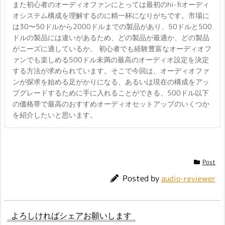
また初心者のオーディオファンにとっては最初のhi-fiオーディ
オシステム構成を理解するのに精一杯になりがちです。市場に
は30〜50ドルから2000ドルまでの製品があり、50ドルと500
ドルの製品には違いがあるため、どの製品が最適か、どの製品
がニーズに適しているか、 初心者でも経験豊富なオーディオフ
ァンでも楽しめる500ドル未満の最高のオーディオ設定を決定
する方法が求められています。そこで今回は、オーディオファ
ンが探求を始める足がかりになる、あるいは現在の構成をアッ
プグレードするために手に入れることができる、500ドル以下
の価格帯で最高のおすすめオーディオセットアップのいくつか
を紹介したいと思います。
Post
Posted by
audio-reviewer
よろしければシェアお願いします