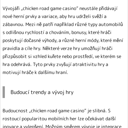
Vývojáři „chicken road game casino“ neustále přidávají
nové herní prvky a variace, aby hru udrželi svěží a
zábavnou. Mezi ně patří například různé typy automobilů
s odlišnou rychlostí a chováním, bonusy, které hráči
poskytují dočasné výhody, a různé herní módy, které mění
pravidla a cíle hry. Některé verze hry umožňují hráči
přizpůsobit si vzhled kuřete nebo prostředí, ve kterém se
hra odehrává. Tyto prvky zvyšují atraktivitu hry a
motivují hráče k dalšímu hraní.
Budoucí trendy a vývoj hry
Budoucnost „chicken road game casino“ je slibná. S
rostoucí popularitou mobilních her lze očekávat další
inovace a vylepšení. Možným směrem vývoje je integrace