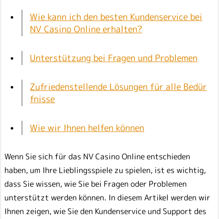
Wie kann ich den besten Kundenservice bei
NV Casino Online erhalten?
Unterstützung bei Fragen und Problemen
Zufriedenstellende Lösungen für alle Bedür
fnisse
Wie wir Ihnen helfen können
Wenn Sie sich für das NV Casino Online entschieden
haben, um Ihre Lieblingsspiele zu spielen, ist es wichtig,
dass Sie wissen, wie Sie bei Fragen oder Problemen
unterstützt werden können. In diesem Artikel werden wir
Ihnen zeigen, wie Sie den Kundenservice und Support des