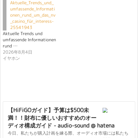
Aktuelle_Trends_und_
umfassende_Informati
onen_rund_um_das_nv
_casino_für_interess-
25541943
Aktuelle Trends und
umfassende Informationen
rund …
2026年8月4日
イヤホン
【HiFiGOガイド】予算は$500未
満！！財布に優しいおすすめのオー
ディオ構成ガイド - audio-sound @ hatena
今日、私たちが購入計画を練る際、オーディオ市場には私たち