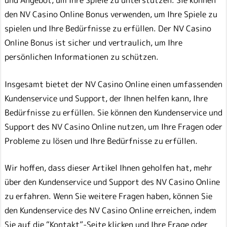
und Angebot, um Ihre Spiele zu unterstützen. Sie können
den NV Casino Online Bonus verwenden, um Ihre Spiele zu
spielen und Ihre Bedürfnisse zu erfüllen. Der NV Casino
Online Bonus ist sicher und vertraulich, um Ihre
persönlichen Informationen zu schützen.
Insgesamt bietet der NV Casino Online einen umfassenden
Kundenservice und Support, der Ihnen helfen kann, Ihre
Bedürfnisse zu erfüllen. Sie können den Kundenservice und
Support des NV Casino Online nutzen, um Ihre Fragen oder
Probleme zu lösen und Ihre Bedürfnisse zu erfüllen.
Wir hoffen, dass dieser Artikel Ihnen geholfen hat, mehr
über den Kundenservice und Support des NV Casino Online
zu erfahren. Wenn Sie weitere Fragen haben, können Sie
den Kundenservice des NV Casino Online erreichen, indem
Sie auf die “Kontakt”-Seite klicken und Ihre Frage oder