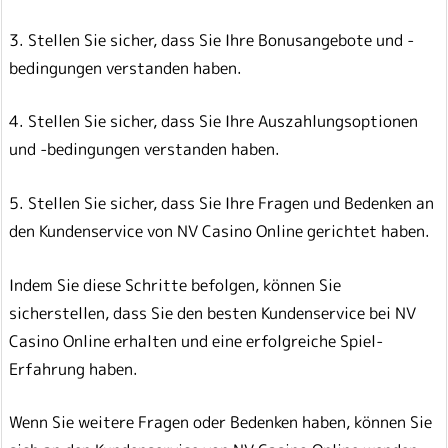
3. Stellen Sie sicher, dass Sie Ihre Bonusangebote und -
bedingungen verstanden haben.
4. Stellen Sie sicher, dass Sie Ihre Auszahlungsoptionen
und -bedingungen verstanden haben.
5. Stellen Sie sicher, dass Sie Ihre Fragen und Bedenken an
den Kundenservice von NV Casino Online gerichtet haben.
Indem Sie diese Schritte befolgen, können Sie
sicherstellen, dass Sie den besten Kundenservice bei NV
Casino Online erhalten und eine erfolgreiche Spiel-
Erfahrung haben.
Wenn Sie weitere Fragen oder Bedenken haben, können Sie