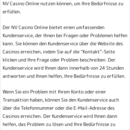
NV Casino Online nutzen können, um Ihre Bedürfnisse zu
erfüllen.
Der NV Casino Online bietet einen umfassenden
Kundenservice, der Ihnen bei Fragen oder Problemen helfen
kann. Sie können den Kundenservice über die Website des
Casinos erreichen, indem Sie auf die “Kontakt”-Seite
klicken und Ihre Frage oder Problem beschreiben. Der
Kundenservice wird Ihnen dann innerhalb von 24 Stunden
antworten und Ihnen helfen, Ihre Bedürfnisse zu erfüllen.
Wenn Sie ein Problem mit Ihrem Konto oder einer
Transaktion haben, können Sie den Kundenservice auch
über die Telefonnummer oder die E-Mail-Adresse des
Casinos erreichen. Der Kundenservice wird Ihnen dann
helfen, das Problem zu lösen und Ihre Bedürfnisse zu