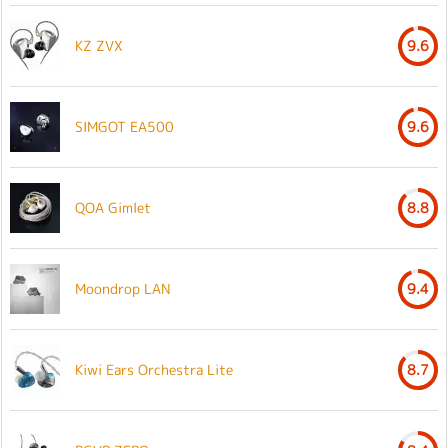
KZ ZVX
9.6
SIMGOT EA500
9.6
QOA Gimlet
8.8
Moondrop LAN
9.4
Kiwi Ears Orchestra Lite
8.7