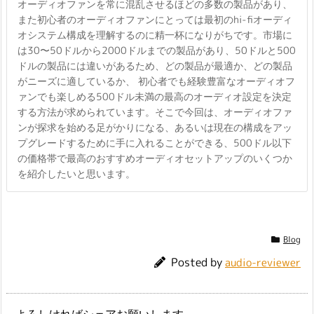
オーディオファンを常に混乱させるほどの多数の製品があり、
また初心者のオーディオファンにとっては最初のhi-fiオーディ
オシステム構成を理解するのに精一杯になりがちです。市場に
は30〜50ドルから2000ドルまでの製品があり、50ドルと500
ドルの製品には違いがあるため、どの製品が最適か、どの製品
がニーズに適しているか、 初心者でも経験豊富なオーディオフ
ァンでも楽しめる500ドル未満の最高のオーディオ設定を決定
する方法が求められています。そこで今回は、オーディオファ
ンが探求を始める足がかりになる、あるいは現在の構成をアッ
プグレードするために手に入れることができる、500ドル以下
の価格帯で最高のおすすめオーディオセットアップのいくつか
を紹介したいと思います。
Blog
Posted by
audio-reviewer