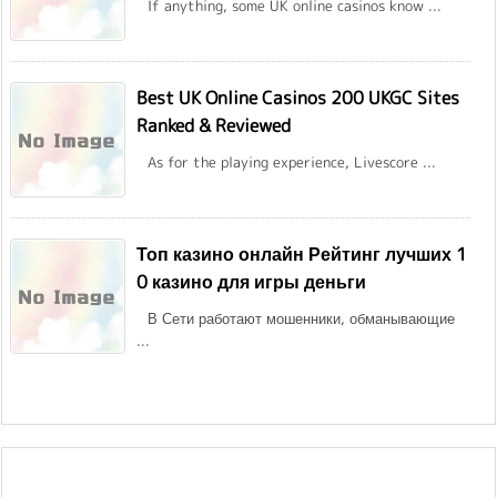
If anything, some UK online casinos know ...
Best UK Online Casinos 200 UKGC Sites
Ranked & Reviewed
As for the playing experience, Livescore ...
Топ казино онлайн Рейтинг лучших 1
0 казино для игры деньги
В Сети работают мошенники, обманывающие
...