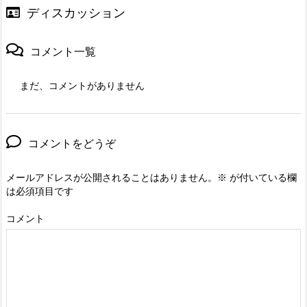
ディスカッション
コメント一覧
まだ、コメントがありません
コメントをどうぞ
メールアドレスが公開されることはありません。
※
が付いている欄
は必須項目です
コメント