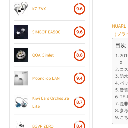
KZ ZVX
9.6
NUAR
SIMGOT EA500
9.6
（ブラ
目次
QOA Gimlet
8.8
20
X
コス
防
Moondrop LAN
9.4
バッ
音
TE
Kiwi Ears Orchestra
8.7
是
Lite
参
こ
BGVP ZERO
8.4