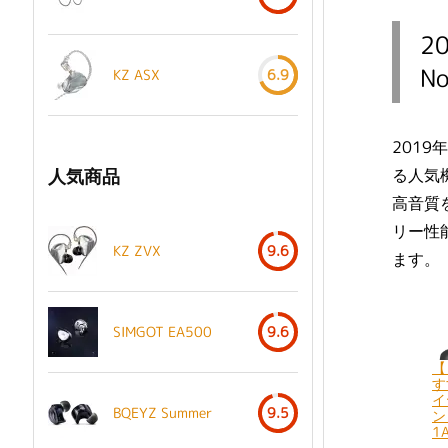
2
N
KZ ASX
6.9
201
人気商品
る人気
高音質
リー性
KZ ZVX
9.6
ます。
SIMGOT EA500
9.6
【
す
イ
BQEYZ Summer
9.5
ン
1