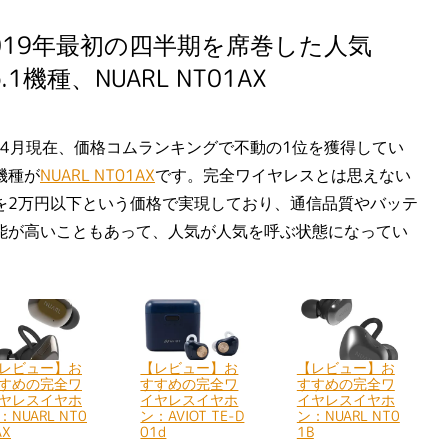
019年最初の四半期を席巻した人気
o.1機種、NUARL NT01AX
9年4月現在、価格コムランキングで不動の1位を獲得してい
機種が
NUARL NT01AX
です。完全ワイヤレスとは思えない
を2万円以下という価格で実現しており、通信品質やバッテ
能が高いこともあって、人気が人気を呼ぶ状態になってい
レビュー】お
【レビュー】お
【レビュー】お
すめの完全ワ
すすめの完全ワ
すすめの完全ワ
ヤレスイヤホ
イヤレスイヤホ
イヤレスイヤホ
：NUARL NT0
ン：AVIOT TE-D
ン：NUARL NT0
AX
01d
1B