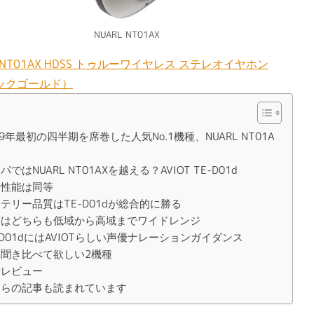
NUARL NT01AX
L NT01AX HDSS トゥルーワイヤレス ステレオイヤホン
ックゴールド）
19年最初の四半期を席巻した人気No.1機種、NUARL NT01A
パではNUARL NT01AXを越える？AVIOT TE-D01d
水性能は同等
テリー品質はTE-D01dが総合的に勝る
質はどちらも低域から高域までワイドレンジ
-D01dにはAVIOTらしい声優ナレーションガイダンス
非聞き比べて欲しい2機種
考レビュー
ちらの記事も読まれています