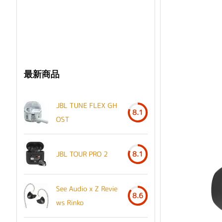
最新商品
JBL TUNE FLEX GH
8.1
OST
JBL TOUR PRO 2
8.1
See Audio x Z Revie
8.6
ws Rinko