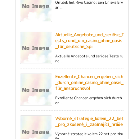
Ontdek het Rivo Casino: Een Unieke Erv
ar ...
Aktuelle_Angebote_und_seriöse_T
ests_rund_um_casino_ohne_oasis
_für_deutsche_Spi
Aktuelle Angebote und seriöse Tests ru
nd ...
Exzellente_Chancen_ergeben_sich
_durch_online_casino_ohne_oasis_
für_anspruchsvol
Exzellente Chancen ergeben sich durch
on ...
Výborné_strategie_kolem_22_bet
_pro_zkušené_i_začínající_hráče
Výborné strategie kolem 22 bet pro zku
še ...