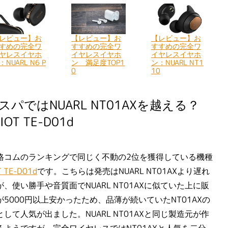
レビュー】お
【レビュー】お
【レビュー】お
すめの完全ワ
すすめの完全ワ
すすめの完全ワ
ヤレスイヤホ
イヤレスイヤホ
イヤレスイヤホ
：NUARL N6 P
ン 満足度TOP1
ン：NUARL NT1
0
10
スパではNUARL NT01AXを越える？
IOT TE-D01d
格コムのランキングで同じく不動の2位を獲得している機種
T TE-D01d
です。こちらは発売はNUARL NT01AXより遅れ
、使い勝手や音質面でNUARL NT01AXに似ていた上に販
が5000円以上安かったため、品薄が続いていたNT01AXの
して人気が出ました。NUARL NT01AXと同じ製造元が作