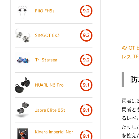
FiiO FH5s
9.2
SIMGOT EK3
9.2
AVIO
レス TE
Tri Starsea
9.2
防
NUARL N6 Pro
9.1
両者は
両者と
Jabra Elite 85t
9.1
るレベ
たりし
Kinera Imperial Nor
を控え
9.1