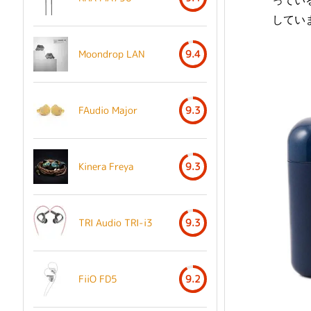
ってい
してい
Moondrop LAN
9.4
FAudio Major
9.3
Kinera Freya
9.3
TRI Audio TRI-i3
9.3
FiiO FD5
9.2