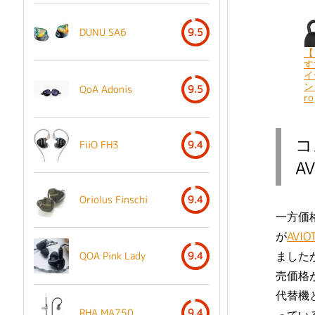
DUNU SA6
9.5
【
す
イ
ン
QoA Adonis
9.5
ro
コ
FiiO FH3
9.4
AV
Oriolus Finschi
9.4
一方価
が
AVIO
ましたが
QOA Pink Lady
9.4
売価格
代替機と
RHA MA750
9.4