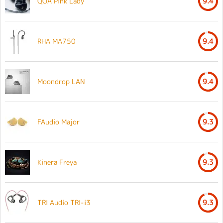
QOA Pink Lady
9.4
RHA MA750
9.4
Moondrop LAN
9.4
FAudio Major
9.3
Kinera Freya
9.3
TRI Audio TRI-i3
9.3