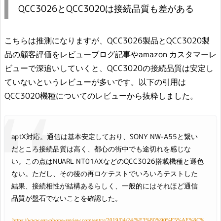
QCC3026とQCC3020は接続品質も差がある
こちらは推測になりますが、QCC3026製品とQCC3020製
品の顧客評価をレビューブログ記事やamazon カスタマーレ
ビューで深追いしていくと、QCC3020の接続品質は安定し
ていないというレビューが多いです。以下の引用は
QCC3020機種についてのレビューから抜粋しました。
aptX対応。通信は基本安定しており、SONY NW-A55と繋い
だところ接続品質は高く、都心の街中でも途切れを感じな
い。この点はNUARL NT01AXなどのQCC3026搭載機種と遜色
ない。ただし、その後の再ロケテストでいろいろテストした
結果、接続相性が結構あるらしく、一般的にはそれほど通信
品質が盤石でないことを確認した。
https://www.ear-phone-review.com/entry/2019/04/24/%E3%80%90%E5%AE%8C%