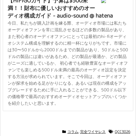
【HiFiGOガイド】予算は$500未
満！！財布に優しいおすすめのオー
ディオ構成ガイド - audio-sound @ hatena
今日、私たちが購入計画を練る際、オーディオ市場には私たち
オーディオファンを常に混乱させるほどの多数の製品があり、
また初心者のオーディオファンにとっては最初のhi-fiオーディ
オシステム構成を理解するのに精一杯になりがちです。市場に
は30〜50ドルから2000ドルまでの製品があり、50ドルと500
ドルの製品には違いがあるため、どの製品が最適か、どの製品
がニーズに適しているか、 初心者でも経験豊富なオーディオフ
ァンでも楽しめる500ドル未満の最高のオーディオ設定を決定
する方法が求められています。そこで今回は、オーディオファ
ンが探求を始める足がかりになる、あるいは現在の構成をアッ
プグレードするために手に入れることができる、500ドル以下
の価格帯で最高のおすすめオーディオセットアップのいくつか
を紹介したいと思います。
コラム
,
完全ワイヤレス
QCC3026