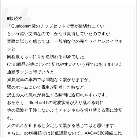
■接続性
「Qualcomm製のチップセットで音が途切れにくい」
という謳い文句なので、かなり期待していたのですが、
実際に試した感じでは、一般的な他の完全ワイヤレスイヤホ
ンと
同程度くらいに音が途切れる印象でした。
(この商品が他に比べて切れやすいという程ではありません)
通勤ラッシュ時でいうと、
満員電車の車内では問題なく繋がりますが、
駅のホームにいて電車が到着した時など、
沢山の人の流れが発生する瞬間に途切れやすいです。
おそらく、Bluetoothの電波状況が入り乱れる時に、
他の電波と干渉しないようチャンネルを切り替える際に途切
れ、
人の流れが止まると安定して繋がる感じではと思います。
さらに、aptX接続では超低遅延なので、AACやSBC接続に比