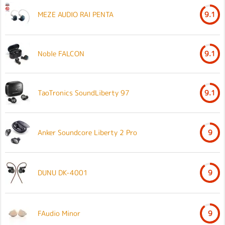
MEZE AUDIO RAI PENTA
9.1
Noble FALCON
9.1
TaoTronics SoundLiberty 97
9.1
Anker Soundcore Liberty 2 Pro
9
DUNU DK-4001
9
FAudio Minor
9