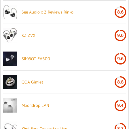
See Audio x Z Reviews Rinko
8.6
KZ ZVX
9.6
SIMGOT EA500
9.6
QOA Gimlet
8.8
Moondrop LAN
9.4
Kiwi Ears Orchestra Lite
8.7