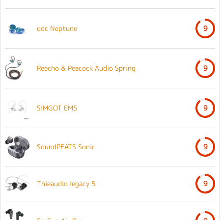
qdc Neptune
9
Reecho & Peacock Audio Spring
9
SIMGOT EM5
9
SoundPEATS Sonic
9
Thieaudio legacy 5
9