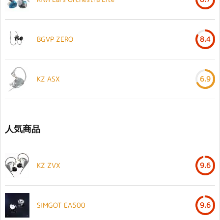
BGVP ZERO
8.4
KZ ASX
6.9
人気商品
KZ ZVX
9.6
SIMGOT EA500
9.6