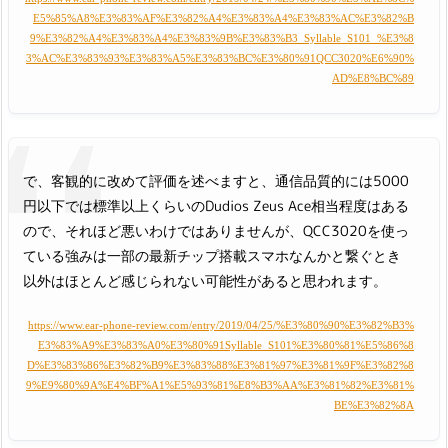
E5%85%A8%E3%83%AF%E3%82%A4%E3%83%A4%E3%83%AC%E3%82%B
9%E3%82%A4%E3%83%A4%E3%83%9B%E3%83%B3_Syllable_S101_%E3%8
3%AC%E3%83%93%E3%83%A5%E3%83%BC%E3%80%91QCC3020%E6%90%
AD%E8%BC%89
で、客観的に改めて評価を述べますと、通信品質的には5000
円以下では標準以上くらいのDudios Zeus Ace相当程度はある
ので、それほど悪いわけではありませんが、QCC3020を使っ
ている強みは一部の最新チップ搭載スマホなんかと繋ぐとき
以外はほとんど感じられない可能性があると思われます。
https://www.ear-phone-review.com/entry/2019/04/25/%E3%80%90%E3%82%B3%
E3%83%A9%E3%83%A0%E3%80%91Syllable_S101%E3%80%81%E5%86%8
D%E3%83%86%E3%82%B9%E3%83%88%E3%81%97%E3%81%9F%E3%82%8
9%E9%80%9A%E4%BF%A1%E5%93%81%E8%B3%AA%E3%81%82%E3%81%
BE%E3%82%8A