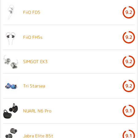
FiiO FD5
9.2
FiiO FH5s
9.2
SIMGOT EK3
9.2
Tri Starsea
9.2
NUARL N6 Pro
9.1
Jabra Elite 85t
9.1