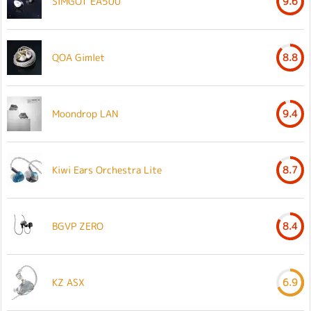
SIMGOT EA500
9.6
QOA Gimlet
8.8
Moondrop LAN
9.4
Kiwi Ears Orchestra Lite
8.7
BGVP ZERO
8.4
KZ ASX
6.9