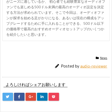
がニーズに適しているか、 初心者でも経験豊富なオーディオフ
ァンでも楽しめる500ドル未満の最高のオーディオ設定を決定
する方法が求められています。そこで今回は、オーディオファ
ンが探求を始める足がかりになる、あるいは現在の構成をアッ
プグレードするために手に入れることができる、500ドル以下
の価格帯で最高のおすすめオーディオセットアップのいくつか
を紹介したいと思います。
News
Posted by
audio-reviewer
よろしければシェアお願いします