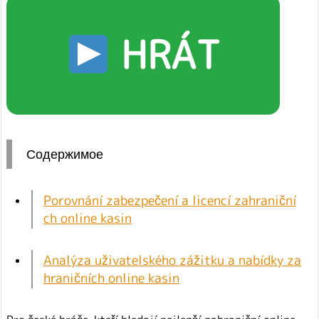
HRÁT
Содержимое
Porovnání zabezpečení a licencí zahraniční
ch online kasin
Analýza uživatelského zážitku a nabídky za
hraničních online kasin