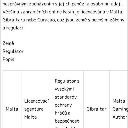
nesprávným zacházením s jejich penězi a osobními údaji.
Většina zahraničních online kasin je licencována v Malta,
Gibraltaru nebo Curacao, což jsou země s pevnými zákony
a regulací.
Země
Regulátor
Popis
Regulátor s
vysokými
standardy
Licencovací
Malta
ochrany
Malta
agentura
Gibraltar
Gamin
hráčů a
Malta
Author
bezpečnosti