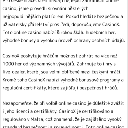
Pro české hráče, kteří hledají nejlepší zahraniční online
casino, jsme provedli srovnání některých
nejpopulárnějších platforem. Pokud hledáte bezpečnou a
uživatelsky přátelství prostředí, doporučujeme CasinoX.
Toto online casino nabízí širokou škálu hudebních her,
výhodné bonusy a vysokou úroveň ochrany osobních údajů.
CasinoX poskytuje hráčům možnost zahrát na více než
1000 her od významných vývojářů. Zahrnuje to i hry s
live-dealer, které jsou velmi oblíbené mezi českými hráči.
Kromě toho CasinoX nabízí výhodné bonusové programy a
regulační certifikáty, které zajišťují bezpečnost hráčů.
Nezapomeňte, že při volbě online casino je důležité zvážit
i jeho licenci a certifikáty. CasinoX je certifikováno a
regulováno v Malta, což znamená, že je zajištěno vysoký
standard bezpečnosti a spravedlnosti. Toto online casino