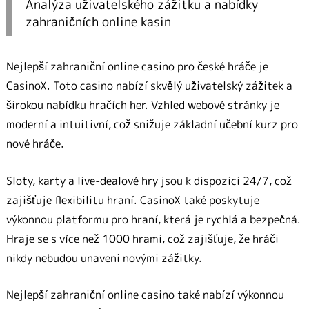
Analýza uživatelského zážitku a nabídky
zahraničních online kasin
Nejlepší zahraniční online casino pro české hráče je
CasinoX. Toto casino nabízí skvělý uživatelský zážitek a
širokou nabídku hračích her. Vzhled webové stránky je
moderní a intuitivní, což snižuje základní učební kurz pro
nové hráče.
Sloty, karty a live-dealové hry jsou k dispozici 24/7, což
zajišťuje flexibilitu hraní. CasinoX také poskytuje
výkonnou platformu pro hraní, která je rychlá a bezpečná.
Hraje se s více než 1000 hrami, což zajišťuje, že hráči
nikdy nebudou unaveni novými zážitky.
Nejlepší zahraniční online casino také nabízí výkonnou