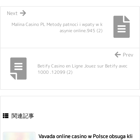
Next
Malina Casino PL Metody patnoci i wpaty w k
asynie online.945 (2)
Prev
Betify Casino en Ligne Jouez sur Betify avec
1000 .12099 (2)
関連記事
Vavada online casino w Polsce obsuga kli