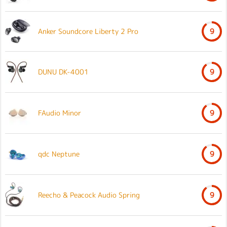
Anker Soundcore Liberty 2 Pro
9
DUNU DK-4001
9
FAudio Minor
9
qdc Neptune
9
Reecho & Peacock Audio Spring
9