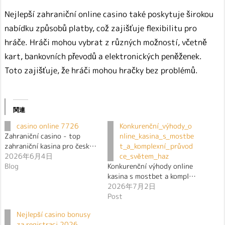
Nejlepší zahraniční online casino také poskytuje širokou
nabídku způsobů platby, což zajišťuje flexibilitu pro
hráče. Hráči mohou vybrat z různých možností, včetně
kart, bankovních převodů a elektronických peněženek.
Toto zajišťuje, že hráči mohou hračky bez problémů.
関連
casino online 7726
Konkurenční_výhody_o
Zahraniční casino - top
nline_kasina_s_mostbe
zahraniční kasina pro česk…
t_a_komplexní_průvod
2026年6月4日
ce_světem_haz
Blog
Konkurenční výhody online
kasina s mostbet a kompl…
2026年7月2日
Post
Nejlepší casino bonusy
za registraci 2️0️2️6️