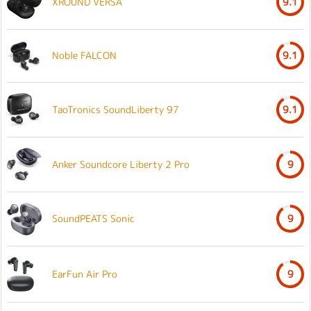
XROUND VERSA
9.1
Noble FALCON
9.1
TaoTronics SoundLiberty 97
9.1
Anker Soundcore Liberty 2 Pro
9
SoundPEATS Sonic
9
EarFun Air Pro
9