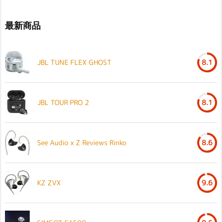
最新商品
JBL TUNE FLEX GHOST
8.1
JBL TOUR PRO 2
8.1
See Audio x Z Reviews Rinko
8.6
KZ ZVX
9.6