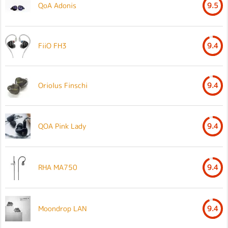
QoA Adonis
9.5
FiiO FH3
9.4
Oriolus Finschi
9.4
QOA Pink Lady
9.4
RHA MA750
9.4
Moondrop LAN
9.4