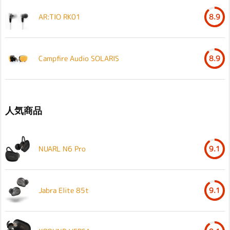
AR:TIO RK01
8.9
Campfire Audio SOLARIS
8.9
人気商品
NUARL N6 Pro
9.1
Jabra Elite 85t
9.1