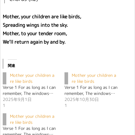
Mother, your children are like birds,
Spreading wings into the sky.
Mother, to your tender room,
We’ll return again by and by.
関連
Mother your children a
Mother your children a
re like birds
re like birds
Verse 1 For as long as I can
Verse 1 For as long as I can
remember, The windows…
remember, The windows…
2025年9月1日
2025年10月30日
1
1
Mother your children a
re like birds
Verse 1 For as long as I can
remember, The windows…