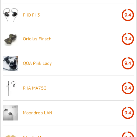
FiiO FH3
9.4
Oriolus Finschi
9.4
QOA Pink Lady
9.4
RHA MA750
9.4
Moondrop LAN
9.4