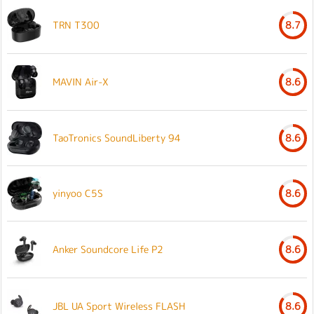
TRN T300
8.7
MAVIN Air-X
8.6
TaoTronics SoundLiberty 94
8.6
yinyoo C5S
8.6
Anker Soundcore Life P2
8.6
JBL UA Sport Wireless FLASH
8.6