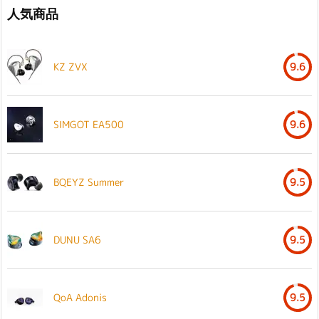
人気商品
KZ ZVX
9.6
SIMGOT EA500
9.6
BQEYZ Summer
9.5
DUNU SA6
9.5
QoA Adonis
9.5