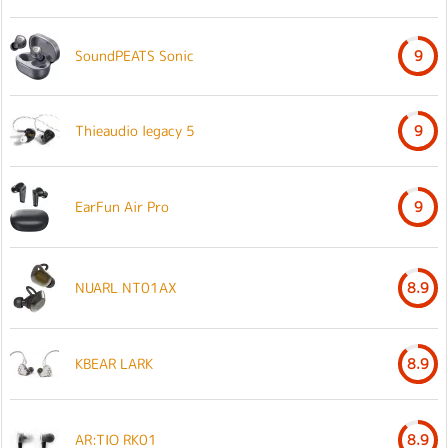
SoundPEATS Sonic
9
Thieaudio legacy 5
9
EarFun Air Pro
9
NUARL NT01AX
8.9
KBEAR LARK
8.9
AR:TIO RK01
8.9