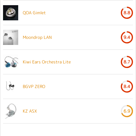
QOA Gimlet
8.8
Moondrop LAN
9.4
Kiwi Ears Orchestra Lite
8.7
BGVP ZERO
8.4
KZ ASX
6.9