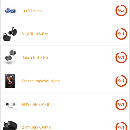
Tri Starsea
9.2
NUARL N6 Pro
9.1
Jabra Elite 85t
9.1
Kinera Imperial Norn
9.1
ROSE BR5 MKII
9.1
XROUND VERSA
9.1