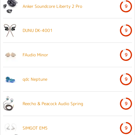
Anker Soundcore Liberty 2 Pro
9
DUNU DK-4001
9
FAudio Minor
9
qdc Neptune
9
Reecho & Peacock Audio Spring
9
SIMGOT EM5
9