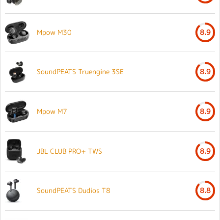
Mpow M30
8.9
SoundPEATS Truengine 3SE
8.9
Mpow M7
8.9
JBL CLUB PRO+ TWS
8.9
SoundPEATS Dudios T8
8.8