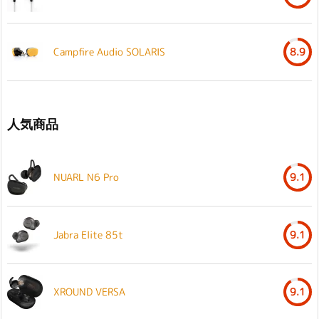
Campfire Audio SOLARIS
8.9
人気商品
NUARL N6 Pro
9.1
Jabra Elite 85t
9.1
XROUND VERSA
9.1