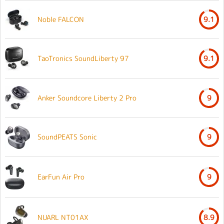
Noble FALCON
9.1
TaoTronics SoundLiberty 97
9.1
Anker Soundcore Liberty 2 Pro
9
SoundPEATS Sonic
9
EarFun Air Pro
9
NUARL NT01AX
8.9