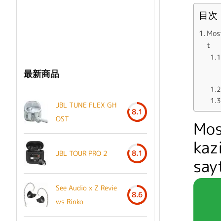
目次
Mos
t
最新商品
JBL TUNE FLEX GH
8.1
OST
Mos
kaz
JBL TOUR PRO 2
8.1
say
See Audio x Z Revie
8.6
ws Rinko