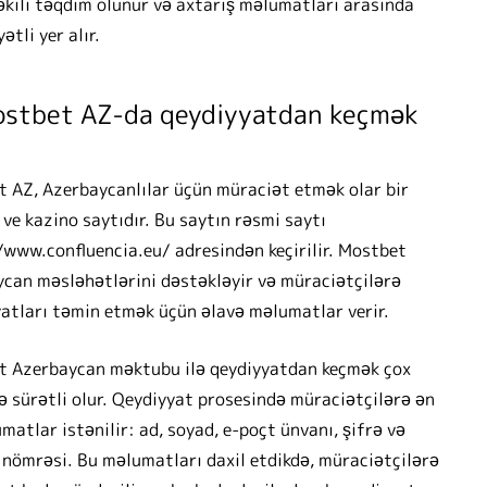
əkili təqdim olunur və axtarış məlumatları arasında
ətli yer alır.
stbet AZ-da qeydiyyatdan keçmək
 AZ, Azerbaycanlılar üçün müraciət etmək olar bir
ve kazino saytıdır. Bu saytın rəsmi saytı
/www.confluencia.eu/ adresindən keçirilir. Mostbet
can məsləhətlərini dəstəkləyir və müraciətçilərə
atları təmin etmək üçün əlavə məlumatlar verir.
t Azerbaycan məktubu ilə qeydiyyatdan keçmək çox
ə sürətli olur. Qeydiyyat prosesində müraciətçilərə ən
matlar istənilir: ad, soyad, e-poçt ünvanı, şifrə və
 nömrəsi. Bu məlumatları daxil etdikdə, müraciətçilərə