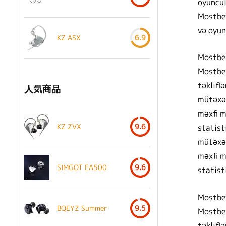
oyuncul
Mostbet
və oyun
KZ ASX
6.9
Mostbet
Mostbet
təklifl
人気商品
mütəxə
məxfi m
KZ ZVX
9.6
statist
mütəxə
məxfi m
SIMGOT EA500
9.6
statisti
Mostbet
BQEYZ Summer
9.5
Mostbet
təklifl