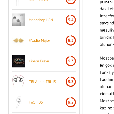
prosesi
daxil e
interfe
Moondrop LAN
9.4
saytınd
məsuliy
biridir
FAudio Major
9.3
olunur 
Mostbet
Kinera Freya
9.3
ən çox 
funksiy
təqdim 
TRI Audio TRI-i3
9.3
olunan 
xidmətl
Mostbet
FiiO FD5
9.2
kazino 