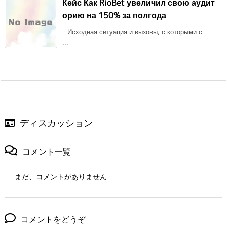
Кейс Как RioBet увеличил свою аудит
орию на 150% за полгода
Исходная ситуация и вызовы, с которыми с
...
ディスカッション
コメント一覧
まだ、コメントがありません
コメントをどうぞ