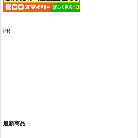
PR
最新商品