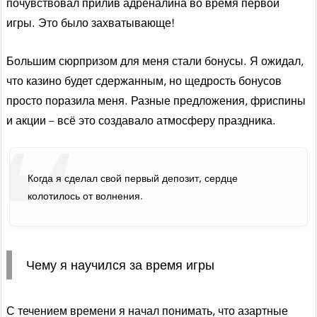
почувствовал прилив адреналина во время первой
игры. Это было захватывающе!
Большим сюрпризом для меня стали бонусы. Я ожидал,
что казино будет сдержанным, но щедрость бонусов
просто поразила меня. Разные предложения, фриспины
и акции – всё это создавало атмосферу праздника.
Когда я сделал свой первый депозит, сердце
колотилось от волнения.
Чему я научился за время игры
С течением времени я начал понимать, что азартные