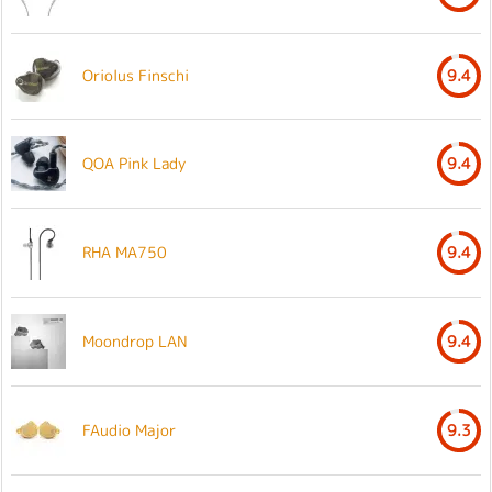
Oriolus Finschi
9.4
QOA Pink Lady
9.4
RHA MA750
9.4
Moondrop LAN
9.4
FAudio Major
9.3