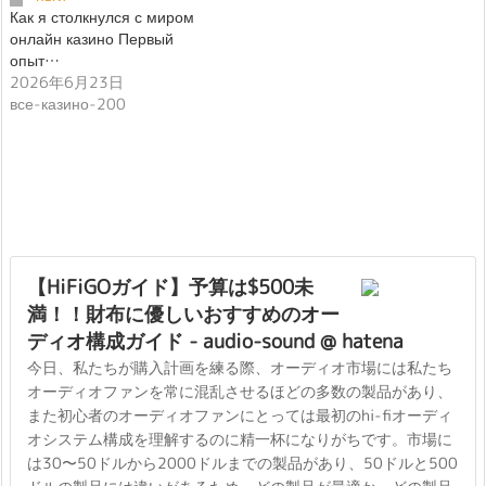
Как я столкнулся с миром
онлайн казино Первый
опыт…
2026年6月23日
все-казино-200
【HiFiGOガイド】予算は$500未
満！！財布に優しいおすすめのオー
ディオ構成ガイド - audio-sound @ hatena
今日、私たちが購入計画を練る際、オーディオ市場には私たち
オーディオファンを常に混乱させるほどの多数の製品があり、
また初心者のオーディオファンにとっては最初のhi-fiオーディ
オシステム構成を理解するのに精一杯になりがちです。市場に
は30〜50ドルから2000ドルまでの製品があり、50ドルと500