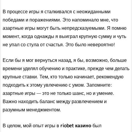
В процессе игры я сталкивался с неожиданными
победами и поражениями. Это напоминало мне, что
азартные игры могут быть непредсказуемыми. Я помню
момент, когда однажды я выиграл крупную сумму и чуть
не упал со стула от счастья. Это было невероятно!
Если бы я мог вернуться назад, я бы, возможно, больше
времени уделял обучению и практике, прежде чем делать
крупные ставки. Тем, кто только начинает, рекомендую
подходить к этому увлечению с умом. Запомните:
азартные игры — это не только шанс, но и умение.
Важно находить баланс между развлечением и
разумным менеджментом.
В целом, мой опыт игры в
riobet казино
был