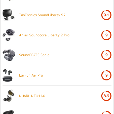
TaoTronics SoundLiberty 97
9.1
Anker Soundcore Liberty 2 Pro
9
SoundPEATS Sonic
9
EarFun Air Pro
9
NUARL NT01AX
8.9