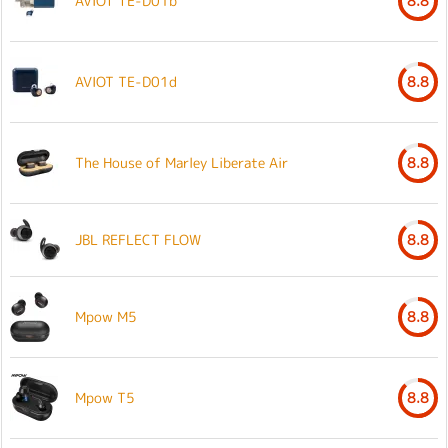
AVIOT TE-D01b
8.8
AVIOT TE-D01d
8.8
The House of Marley Liberate Air
8.8
JBL REFLECT FLOW
8.8
Mpow M5
8.8
Mpow T5
8.8