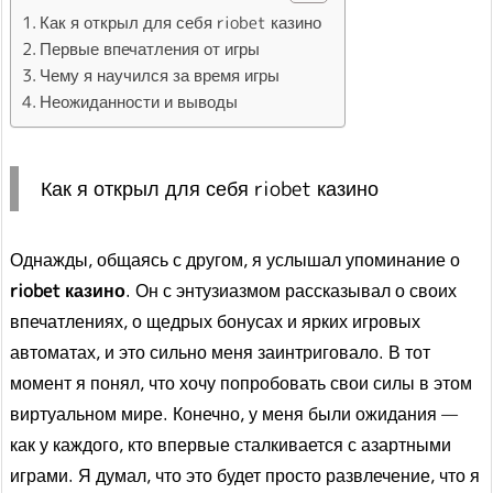
Как я открыл для себя riobet казино
Первые впечатления от игры
Чему я научился за время игры
Неожиданности и выводы
Как я открыл для себя riobet казино
Однажды, общаясь с другом, я услышал упоминание о
riobet казино
. Он с энтузиазмом рассказывал о своих
впечатлениях, о щедрых бонусах и ярких игровых
автоматах, и это сильно меня заинтриговало. В тот
момент я понял, что хочу попробовать свои силы в этом
виртуальном мире. Конечно, у меня были ожидания —
как у каждого, кто впервые сталкивается с азартными
играми. Я думал, что это будет просто развлечение, что я