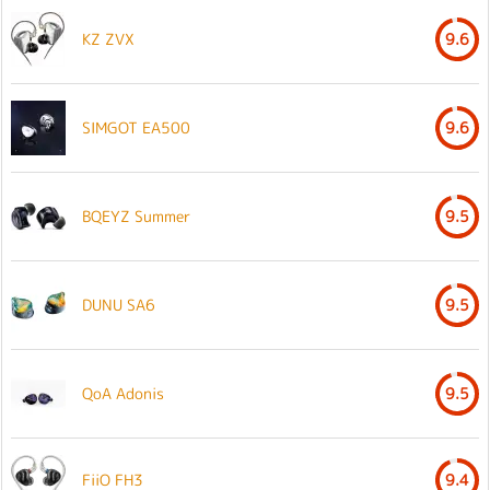
KZ ZVX
9.6
SIMGOT EA500
9.6
BQEYZ Summer
9.5
DUNU SA6
9.5
QoA Adonis
9.5
FiiO FH3
9.4