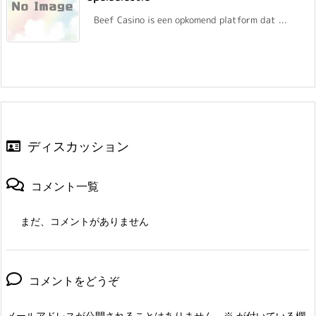
Beef Casino is een opkomend platform dat ...
ディスカッション
コメント一覧
まだ、コメントがありません
コメントをどうぞ
メールアドレスが公開されることはありません。
※
が付いている欄