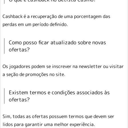
Cashback é a recuperação de uma porcentagem das
perdas em um período definido.
Como posso ficar atualizado sobre novas
ofertas?
Os jogadores podem se inscrever na newsletter ou visitar
a seção de promoções no site.
Existem termos e condições associados às
ofertas?
Sim, todas as ofertas possuem termos que devem ser
lidos para garantir uma melhor experiência.