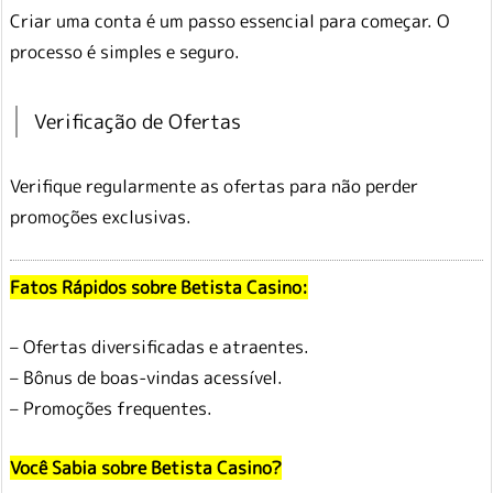
Criar uma conta é um passo essencial para começar. O
processo é simples e seguro.
Verificação de Ofertas
Verifique regularmente as ofertas para não perder
promoções exclusivas.
Fatos Rápidos sobre Betista Casino:
– Ofertas diversificadas e atraentes.
– Bônus de boas-vindas acessível.
– Promoções frequentes.
Você Sabia sobre Betista Casino?