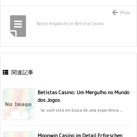
Prev
Beste Angebote im Betista Casino
関連記事
Betistas Casino: Um Mergulho no Mundo
dos Jogos
Se você está em busca de uma experiência ...
Moonwin Casino im Detail Erforschen