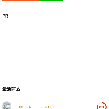
PR
最新商品
JBL TUNE FLEX GHOST
8.1