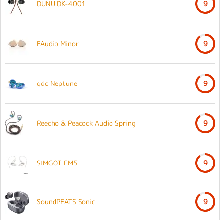
DUNU DK-4001
9
FAudio Minor
9
qdc Neptune
9
Reecho & Peacock Audio Spring
9
SIMGOT EM5
9
SoundPEATS Sonic
9