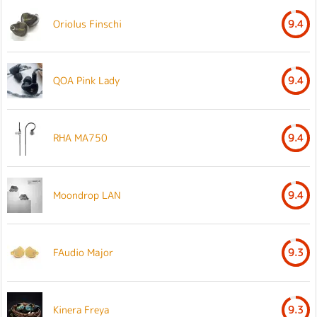
Oriolus Finschi
9.4
QOA Pink Lady
9.4
RHA MA750
9.4
Moondrop LAN
9.4
FAudio Major
9.3
Kinera Freya
9.3