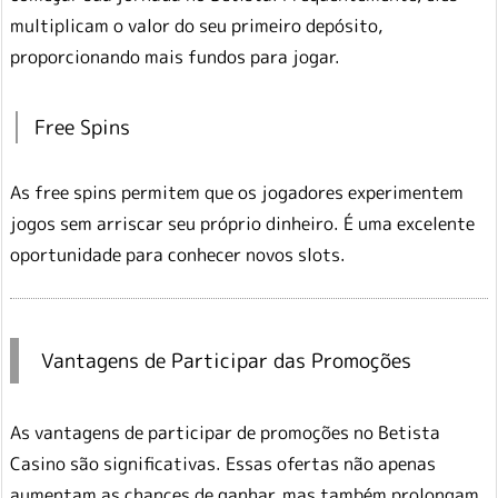
multiplicam o valor do seu primeiro depósito,
proporcionando mais fundos para jogar.
Free Spins
As free spins permitem que os jogadores experimentem
jogos sem arriscar seu próprio dinheiro. É uma excelente
oportunidade para conhecer novos slots.
Vantagens de Participar das Promoções
As vantagens de participar de promoções no Betista
Casino são significativas. Essas ofertas não apenas
aumentam as chances de ganhar, mas também prolongam