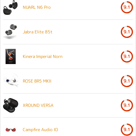
NUARL N6 Pro
9.1
Jabra Elite 85t
9.1
Kinera Imperial Norn
9.1
ROSE BR5 MKII
9.1
XROUND VERSA
9.1
Campfire Audio IO
9.1