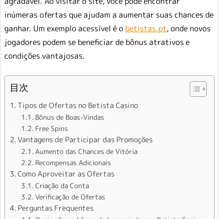
agradável. Ao visitar o site, você pode encontrar
inúmeras ofertas que ajudam a aumentar suas chances de
ganhar. Um exemplo acessível é o
betistas.pt
, onde novos
jogadores podem se beneficiar de bônus atrativos e
condições vantajosas.
目次
Tipos de Ofertas no Betista Casino
Bônus de Boas-Vindas
Free Spins
Vantagens de Participar das Promoções
Aumento das Chances de Vitória
Recompensas Adicionais
Como Aproveitar as Ofertas
Criação da Conta
Verificação de Ofertas
Perguntas Frequentes