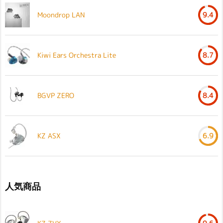
Moondrop LAN
9.4
Kiwi Ears Orchestra Lite
8.7
BGVP ZERO
8.4
KZ ASX
6.9
人気商品