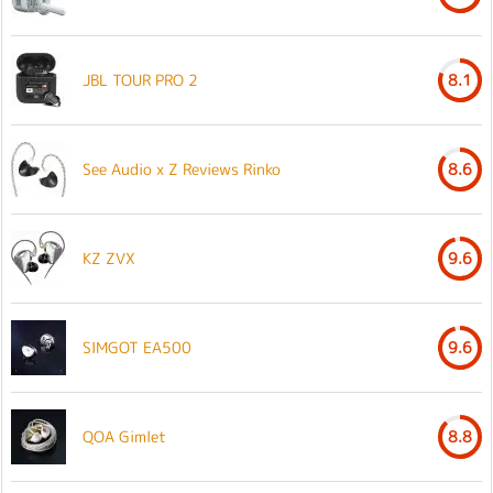
JBL TOUR PRO 2
8.1
See Audio x Z Reviews Rinko
8.6
KZ ZVX
9.6
SIMGOT EA500
9.6
QOA Gimlet
8.8