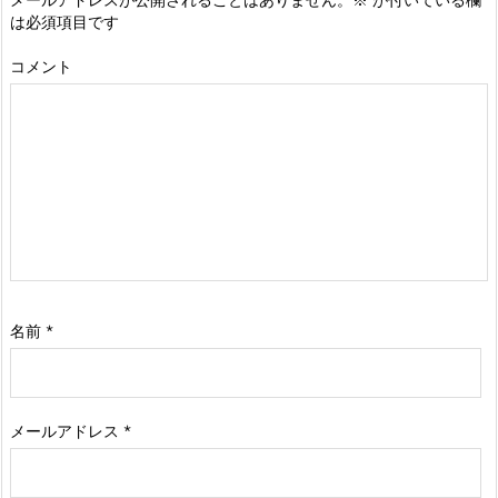
は必須項目です
コメント
名前
*
メールアドレス
*