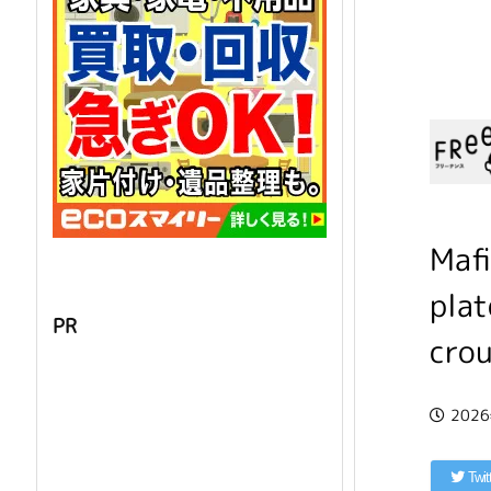
Mafi
plat
PR
crou
202
Twit