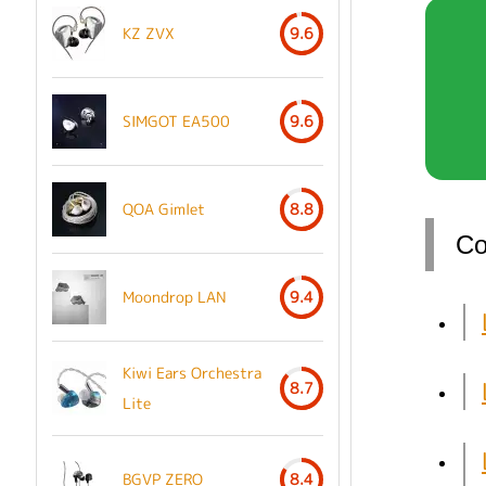
KZ ZVX
9.6
SIMGOT EA500
9.6
QOA Gimlet
8.8
С
Moondrop LAN
9.4
Kiwi Ears Orchestra
8.7
Lite
BGVP ZERO
8.4