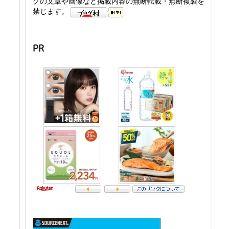
グの文章や画像など掲載内容の無断転載・無断複製を
禁じます。
PR