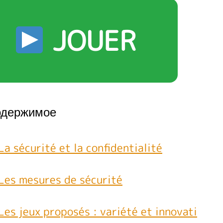
JOUER
одержимое
La sécurité et la confidentialité
Les mesures de sécurité
Les jeux proposés : variété et innovati