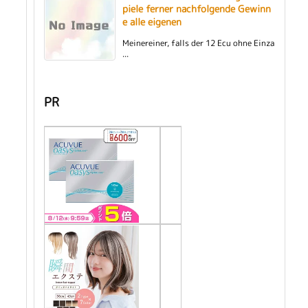
piele ferner nachfolgende Gewinn
e alle eigenen
Meinereiner, falls der 12 Ecu ohne Einza
...
PR