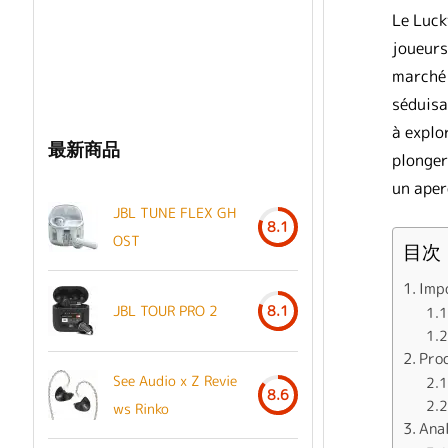
Le Luck
joueurs
marché
séduisa
à explo
最新商品
plonger
un aper
JBL TUNE FLEX GH
8.1
OST
目次
Imp
JBL TOUR PRO 2
8.1
Proc
See Audio x Z Revie
8.6
ws Rinko
Anal