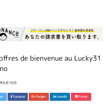
offres de bienvenue au Lucky31
ino
6年6月16日
ter
Facebook
Google+
LinkedIn
Pocket