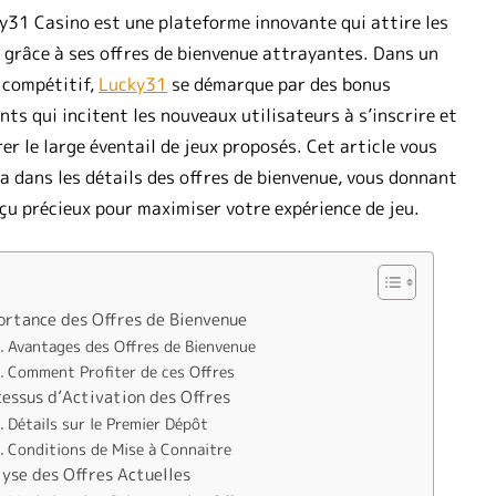
y31 Casino est une plateforme innovante qui attire les
 grâce à ses offres de bienvenue attrayantes. Dans un
 compétitif,
Lucky31
se démarque par des bonus
nts qui incitent les nouveaux utilisateurs à s’inscrire et
rer le large éventail de jeux proposés. Cet article vous
a dans les détails des offres de bienvenue, vous donnant
çu précieux pour maximiser votre expérience de jeu.
ortance des Offres de Bienvenue
Avantages des Offres de Bienvenue
Comment Profiter de ces Offres
essus d’Activation des Offres
Détails sur le Premier Dépôt
Conditions de Mise à Connaitre
yse des Offres Actuelles