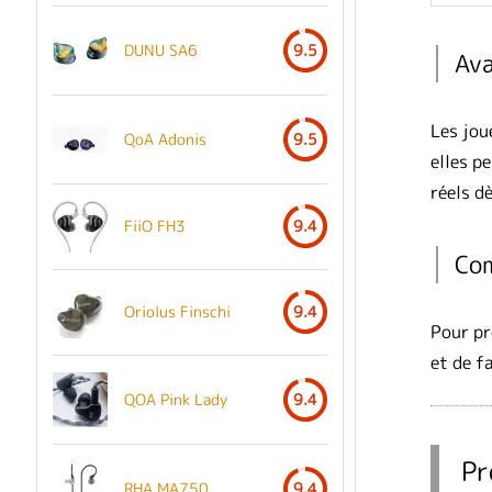
DUNU SA6
9.5
Ava
Les jou
QoA Adonis
9.5
elles p
réels d
FiiO FH3
9.4
Com
Oriolus Finschi
9.4
Pour pro
et de f
QOA Pink Lady
9.4
Pr
RHA MA750
9.4