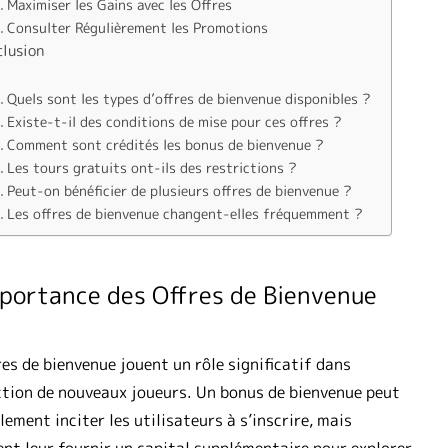
Maximiser les Gains avec les Offres
Consulter Régulièrement les Promotions
clusion
Q
Quels sont les types d’offres de bienvenue disponibles ?
Existe-t-il des conditions de mise pour ces offres ?
Comment sont crédités les bonus de bienvenue ?
Les tours gratuits ont-ils des restrictions ?
Peut-on bénéficier de plusieurs offres de bienvenue ?
Les offres de bienvenue changent-elles fréquemment ?
portance des Offres de Bienvenue
res de bienvenue jouent un rôle significatif dans
ction de nouveaux joueurs. Un bonus de bienvenue peut
lement inciter les utilisateurs à s’inscrire, mais