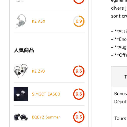
égaleme
divers 
sont cr
KZ ASX
6.9
– **Att
– **Enc
– **Aug
人気商品
– **Off
KZ ZVX
9.6
T
Bonus
SIMGOT EA500
9.6
Dépôt
BQEYZ Summer
9.5
Tours