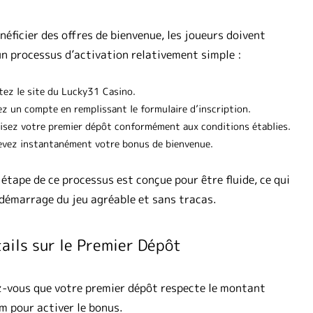
néficier des offres de bienvenue, les joueurs doivent
un processus d’activation relativement simple :
tez le site du Lucky31 Casino.
ez un compte en remplissant le formulaire d’inscription.
lisez votre premier dépôt conformément aux conditions établies.
evez instantanément votre bonus de bienvenue.
étape de ce processus est conçue pour être fluide, ce qui
 démarrage du jeu agréable et sans tracas.
ails sur le Premier Dépôt
-vous que votre premier dépôt respecte le montant
 pour activer le bonus.