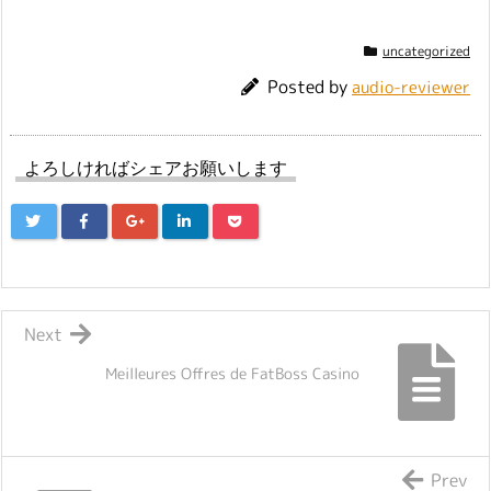
uncategorized
Posted by
audio-reviewer
よろしければシェアお願いします
Next
Meilleures Offres de FatBoss Casino
Prev