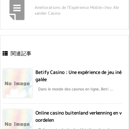
Améliorations de l'Expérience Mobile chez Ale
xander Casino
関連記事
Betify Casino : Une expérience de jeu iné
galée
Dans le monde des casinos en ligne, Beti ...
Online casino buitenland verkenning en v
oordelen