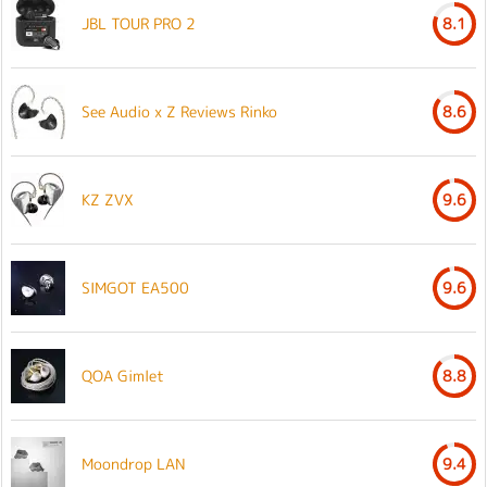
JBL TOUR PRO 2
8.1
See Audio x Z Reviews Rinko
8.6
KZ ZVX
9.6
SIMGOT EA500
9.6
QOA Gimlet
8.8
Moondrop LAN
9.4