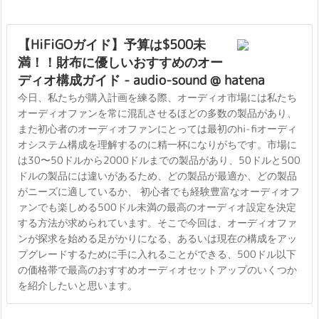
【HiFiGOガイド】予算は$500未
満！！財布に優しいおすすめのオー
ディオ構成ガイド - audio-sound @ hatena
今日、私たちが購入計画を練る際、オーディオ市場には私たち
オーディオファンを常に混乱させるほどの多数の製品があり、
また初心者のオーディオファンにとっては最初のhi-fiオーディ
オシステム構成を理解するのに精一杯になりがちです。市場に
は30〜50ドルから2000ドルまでの製品があり、50ドルと500
ドルの製品には違いがあるため、どの製品が最適か、どの製品
がニーズに適しているか、 初心者でも経験豊富なオーディオフ
ァンでも楽しめる500ドル未満の最高のオーディオ設定を決定
する方法が求められています。そこで今回は、オーディオファ
ンが探求を始める足がかりになる、あるいは現在の構成をアッ
プグレードするために手に入れることができる、500ドル以下
の価格帯で最高のおすすめオーディオセットアップのいくつか
を紹介したいと思います。