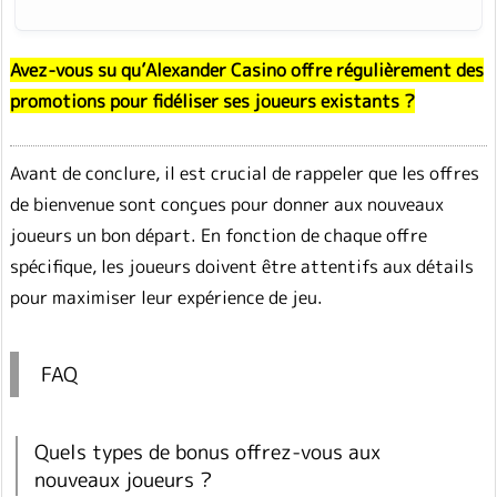
Avez-vous su qu’Alexander Casino offre régulièrement des
promotions pour fidéliser ses joueurs existants ?
Avant de conclure, il est crucial de rappeler que les offres
de bienvenue sont conçues pour donner aux nouveaux
joueurs un bon départ. En fonction de chaque offre
spécifique, les joueurs doivent être attentifs aux détails
pour maximiser leur expérience de jeu.
FAQ
Quels types de bonus offrez-vous aux
nouveaux joueurs ?