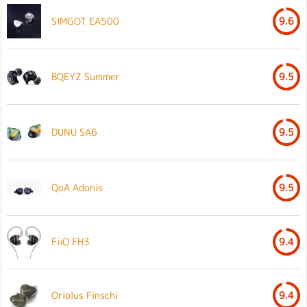
SIMGOT EA500
9.6
BQEYZ Summer
9.5
DUNU SA6
9.5
QoA Adonis
9.5
FiiO FH3
9.4
Oriolus Finschi
9.4