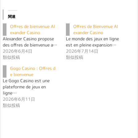
関連
Offres de bienvenue Al
Offres de Bienvenue Al
exander Casino
exander Casino
Alexander Casino propose
Le monde des jeux en ligne
des offres de bienvenue a…
est en pleine expansion…
2026年6月4日
2026年7月14日
類似投稿
類似投稿
Gogo Casino : Offres d
e bienvenue
Le Gogo Casino est une
plateforme de jeux en
ligne…
2026年6月11日
類似投稿