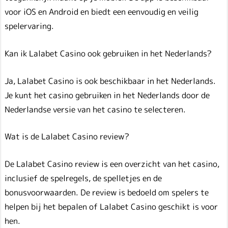
voor iOS en Android en biedt een eenvoudig en veilig
spelervaring.
Kan ik Lalabet Casino ook gebruiken in het Nederlands?
Ja, Lalabet Casino is ook beschikbaar in het Nederlands.
Je kunt het casino gebruiken in het Nederlands door de
Nederlandse versie van het casino te selecteren.
Wat is de Lalabet Casino review?
De Lalabet Casino review is een overzicht van het casino,
inclusief de spelregels, de spelletjes en de
bonusvoorwaarden. De review is bedoeld om spelers te
helpen bij het bepalen of Lalabet Casino geschikt is voor
hen.