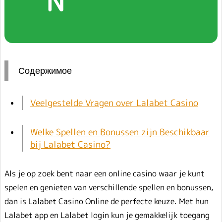
N
Содержимое
Veelgestelde Vragen over Lalabet Casino
Welke Spellen en Bonussen zijn Beschikbaar
bij Lalabet Casino?
Als je op zoek bent naar een online casino waar je kunt
spelen en genieten van verschillende spellen en bonussen,
dan is Lalabet Casino Online de perfecte keuze. Met hun
Lalabet app en Lalabet login kun je gemakkelijk toegang