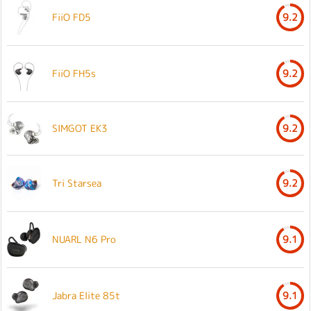
FiiO FD5
9.2
FiiO FH5s
9.2
SIMGOT EK3
9.2
Tri Starsea
9.2
NUARL N6 Pro
9.1
Jabra Elite 85t
9.1