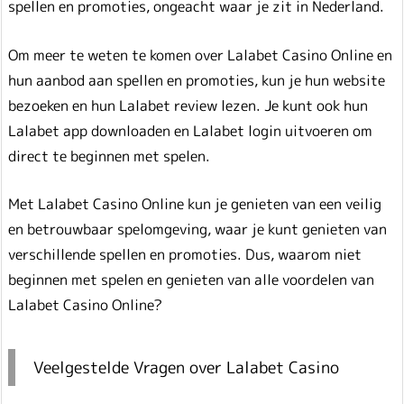
spellen en promoties, ongeacht waar je zit in Nederland.
Om meer te weten te komen over Lalabet Casino Online en
hun aanbod aan spellen en promoties, kun je hun website
bezoeken en hun Lalabet review lezen. Je kunt ook hun
Lalabet app downloaden en Lalabet login uitvoeren om
direct te beginnen met spelen.
Met Lalabet Casino Online kun je genieten van een veilig
en betrouwbaar spelomgeving, waar je kunt genieten van
verschillende spellen en promoties. Dus, waarom niet
beginnen met spelen en genieten van alle voordelen van
Lalabet Casino Online?
Veelgestelde Vragen over Lalabet Casino