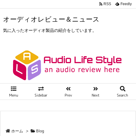
RSS
Feedly
オーディオレビュー＆ニュース
気に入ったオーディオ製品の紹介をしています。
Menu
Sidebar
Prev
Next
Search
ホーム
>
Blog