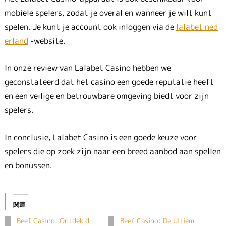
mobiele spelers, zodat je overal en wanneer je wilt kunt
spelen. Je kunt je account ook inloggen via de
lalabet ned
erland
-website.
In onze review van Lalabet Casino hebben we
geconstateerd dat het casino een goede reputatie heeft
en een veilige en betrouwbare omgeving biedt voor zijn
spelers.
In conclusie, Lalabet Casino is een goede keuze voor
spelers die op zoek zijn naar een breed aanbod aan spellen
en bonussen.
関連
Beef Casino: Ontdek d
Beef Casino: De Ultiem