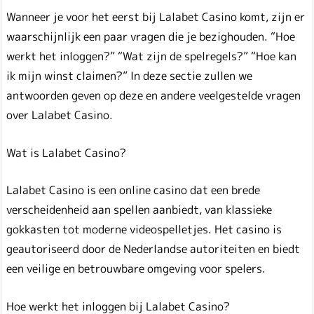
Wanneer je voor het eerst bij Lalabet Casino komt, zijn er
waarschijnlijk een paar vragen die je bezighouden. “Hoe
werkt het inloggen?” “Wat zijn de spelregels?” “Hoe kan
ik mijn winst claimen?” In deze sectie zullen we
antwoorden geven op deze en andere veelgestelde vragen
over Lalabet Casino.
Wat is Lalabet Casino?
Lalabet Casino is een online casino dat een brede
verscheidenheid aan spellen aanbiedt, van klassieke
gokkasten tot moderne videospelletjes. Het casino is
geautoriseerd door de Nederlandse autoriteiten en biedt
een veilige en betrouwbare omgeving voor spelers.
Hoe werkt het inloggen bij Lalabet Casino?