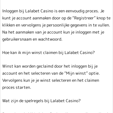
Inloggen bij Lalabet Casino is een eenvoudig proces. Je
kunt je account aanmaken door op de “Registreer” knop te
klikken en vervolgens je persoonlijke gegevens in te vullen.
Na het aanmaken van je account kun je inloggen met je
gebruikersnaam en wachtwoord.
Hoe kan ik mijn winst claimen bij Lalabet Casino?
Winst kan worden geclaimd door het inloggen bij je
account en het selecteren van de “Mijn winst” optie.
Vervolgens kun je je winst selecteren en het claimen
proces starten.
Wat zijn de spelregels bij Lalabet Casino?