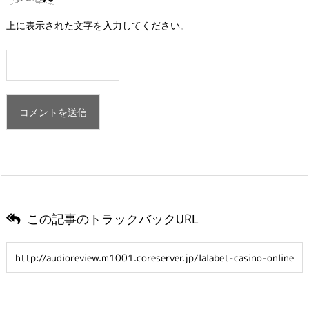
上に表示された文字を入力してください。
この記事のトラックバックURL