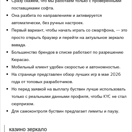
Сразу скажем, что мы работаем только с проверенными
поставщиками софта.
Она разбита по направлениям и активируется
автоматически, без ручных настроек.
Первый вариант, чтобы начать играть со смартфона, — это
просто открыть браузер и перейти на актуальное зеркало
вавада.
Большинство брендов в списке работают по разрешению
Кюрасао.
Мобильный клиент удобен скоростью и автономностью.
На странице представлен обзор лучших игр в мае 2026
года от топовых разработчиков.
Но перед заявкой на выплату буствин лучше использовать
только с реальными данными профиля, чтобы KYC не стал
сюрпризом.
Для самоконтроля буствин предлагает лимиты и паузу.
казино зеркало