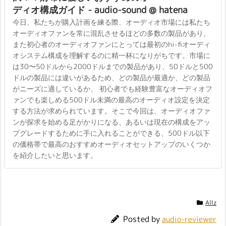
ディオ構成ガイド - audio-sound @ hatena
今日、私たちが購入計画を練る際、オーディオ市場には私たち
オーディオファンを常に混乱させるほどの多数の製品があり、
また初心者のオーディオファンにとっては最初のhi-fiオーディ
オシステム構成を理解するのに精一杯になりがちです。市場に
は30〜50ドルから2000ドルまでの製品があり、50ドルと500
ドルの製品には違いがあるため、どの製品が最適か、どの製品
がニーズに適しているか、 初心者でも経験豊富なオーディオフ
ァンでも楽しめる500ドル未満の最高のオーディオ設定を決定
する方法が求められています。そこで今回は、オーディオファ
ンが探求を始める足がかりになる、あるいは現在の構成をアッ
プグレードするために手に入れることができる、500ドル以下
の価格帯で最高のおすすめオーディオセットアップのいくつか
を紹介したいと思います。
Allz
Posted by
audio-reviewer