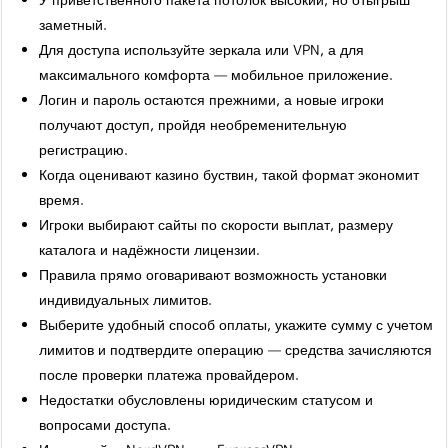
заметный.
Для доступа используйте зеркала или VPN, а для
максимального комфорта — мобильное приложение.
Логин и пароль остаются прежними, а новые игроки
получают доступ, пройдя необременительную
регистрацию.
Когда оценивают казино буствин, такой формат экономит
время.
Игроки выбирают сайты по скорости выплат, размеру
каталога и надёжности лицензии.
Правила прямо оговаривают возможность установки
индивидуальных лимитов.
Выберите удобный способ оплаты, укажите сумму с учетом
лимитов и подтвердите операцию — средства зачисляются
после проверки платежа провайдером.
Недостатки обусловлены юридическим статусом и
вопросами доступа.