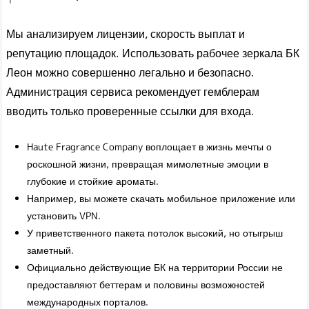
Мы анализируем лицензии, скорость выплат и
репутацию площадок. Использовать рабочее зеркала БК
Леон можно совершенно легально и безопасно.
Администрация сервиса рекомендует гемблерам
вводить только проверенные ссылки для входа.
Haute Fragrance Company воплощает в жизнь мечты о
роскошной жизни, превращая мимолетные эмоции в
глубокие и стойкие ароматы.
Например, вы можете скачать мобильное приложение или
установить VPN.
У приветственного пакета потолок высокий, но отыгрыш
заметный.
Официально действующие БК на территории России не
предоставляют беттерам и половины возможностей
международных порталов.