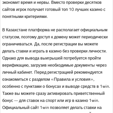
экономит время и нервы. Вместо проверки десятков
сайтов игрок получает готовый топ 10 лучших казино с
понятными критериями.
В Казахстане платформа не располагает официальным
статусом, поэтому доступ к домену может периодически
ограничиваться. Да, после регистрации вы можете
делать ставки и играть в казино без проверки личности.
Однако для вывода выигрышей потребуется пройти
верификацию, загрузив необходимые документы через
личный кабинет. Перед регистрацией рекомендуется
ознакомиться с разделом «Правила и условия»,
особенно с пунктами о бонусах и выводе средств в 1win.
Также вы можете сразу активировать приветственный
бонус — для ставок на спорт или игр в казино 1win.
Официальный сайт 1win позволяет делать ставки на