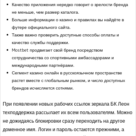
Качество приложения нередко говорит о зрелости бренда
не меньше, чем размер каталога.
Больше информации о казино и правилах вы найдёте в
футере официального сайта.
Также важно проверить доступные способы оплаты и
качество службы поддержки.
Mostbet продвигает свой бренд посредством
сотрудничества со спортивными амбассадорами и
международными партнёрами.
Сегмент казино онлайн в русскоязычном пространстве
растет вместе с глобальным рынком, и число доступных
брендов исчисляется сотнями.
При появлении новых рабочих ссылок зеркала БК Леон
техподдержка рассылает их всем пользователям. Можно
не дожидаясь блокировки сразу переходить на другое
доменное имя. Логин и пароль остаются прежними, а