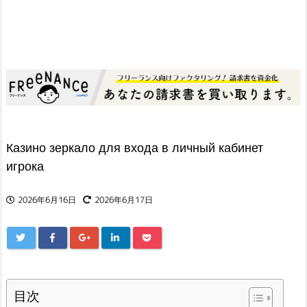
Казино зеркало для входа в личный кабинет
игрока
2026年6月16日
2026年6月17日
目次