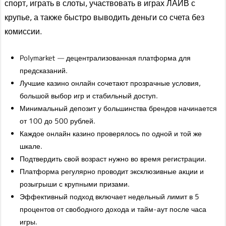
спорт, играть в слоты, участвовать в играх ЛАЙВ с
крупье, а также быстро выводить деньги со счета без
комиссии.
Polymarket — децентрализованная платформа для
предсказаний.
Лучшие казино онлайн сочетают прозрачные условия,
большой выбор игр и стабильный доступ.
Минимальный депозит у большинства брендов начинается
от 100 до 500 рублей.
Каждое онлайн казино проверялось по одной и той же
шкале.
Подтвердить свой возраст нужно во время регистрации.
Платформа регулярно проводит эксклюзивные акции и
розыгрыши с крупными призами.
Эффективный подход включает недельный лимит в 5
процентов от свободного дохода и тайм-аут после часа
игры.