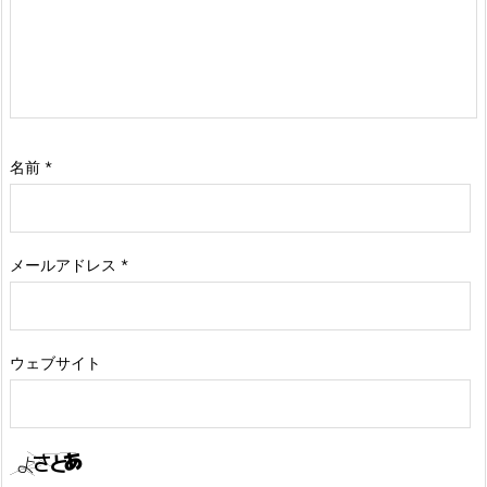
名前
*
メールアドレス
*
ウェブサイト