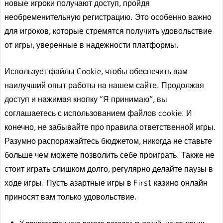
новые игроки получают доступ, пройдя
необременительную регистрацию. Это особенно важно
для игроков, которые стремятся получить удовольствие
от игры, уверенные в надежности платформы.
Использует файлы Cookie, чтобы обеспечить вам
наилучший опыт работы на нашем сайте. Продолжая
доступ и нажимая кнопку “Я принимаю”, вы
соглашаетесь с использованием файлов cookie. И
конечно, не забывайте про правила ответственной игры.
Разумно распоряжайтесь бюджетом, никогда не ставьте
больше чем можете позволить себе проиграть. Также не
стоит играть слишком долго, регулярно делайте паузы в
ходе игры. Пусть азартные игры в First казино онлайн
приносят вам только удовольствие.
У приветственного пакета потолок высокий, но отыгрыш