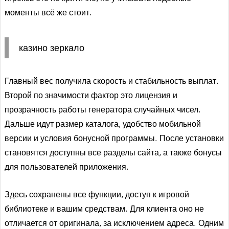
моменты всё же стоит.
казино зеркало
Главный вес получила скорость и стабильность выплат.
Второй по значимости фактор это лицензия и
прозрачность работы генератора случайных чисел.
Дальше идут размер каталога, удобство мобильной
версии и условия бонусной программы. После установки
становятся доступны все разделы сайта, а также бонусы
для пользователей приложения.
Здесь сохранены все функции, доступ к игровой
библиотеке и вашим средствам. Для клиента оно не
отличается от оригинала, за исключением адреса. Одним