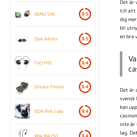
Det är 
till at
DUNU SA6
9.5
dig mer
bli utn
en bra 
QoA Adonis
9.5
Va
FiiO FH3
9.4
ca
Oriolus Finschi
9.4
Det är 
svensk 
kan upp
QOA Pink Lady
9.4
casinon
inte är
lag. De
RHA MA750
9.4