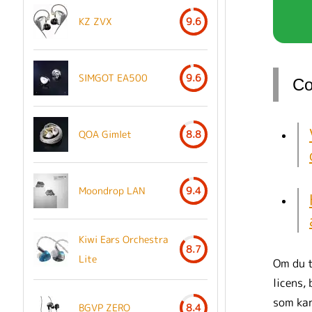
KZ ZVX
9.6
SIMGOT EA500
9.6
С
QOA Gimlet
8.8
Moondrop LAN
9.4
Kiwi Ears Orchestra
8.7
Lite
Om du t
licens,
som kan
BGVP ZERO
8.4