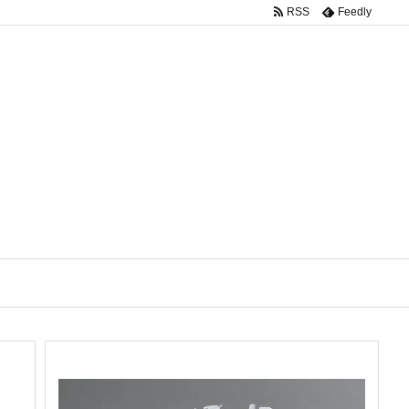
RSS
Feedly