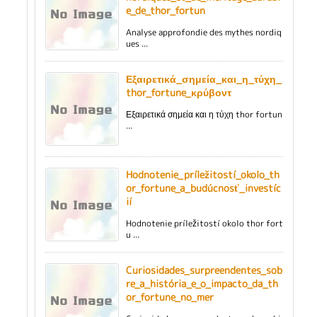
e_de_thor_fortun
Analyse approfondie des mythes nordiq
ues ...
Εξαιρετικά_σημεία_και_η_τύχη_
thor_fortune_κρύβοντ
Εξαιρετικά σημεία και η τύχη thor fortun
...
Hodnotenie_príležitostí_okolo_th
or_fortune_a_budúcnosť_investíc
ií
Hodnotenie príležitostí okolo thor fort
u ...
Curiosidades_surpreendentes_sob
re_a_história_e_o_impacto_da_th
or_fortune_no_mer