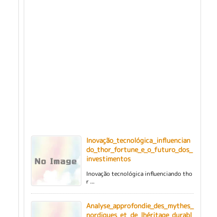
Inovação_tecnológica_influencian
do_thor_fortune_e_o_futuro_dos_
investimentos
Inovação tecnológica influenciando tho
r ...
Analyse_approfondie_des_mythes_
nordiques_et_de_lhéritage_durabl