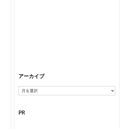
アーカイブ
ア
ー
カ
イ
ブ
PR