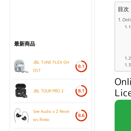
目次
Onli
最新商品
JBL TUNE FLEX GH
8.1
OST
Onl
Lic
JBL TOUR PRO 2
8.1
See Audio x Z Revie
8.6
ws Rinko