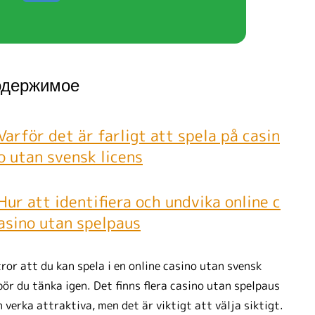
одержимое
Varför det är farligt att spela på casin
o utan svensk licens
Hur att identifiera och undvika online c
asino utan spelpaus
ror att du kan spela i en online casino utan svensk
 bör du tänka igen. Det finns flera casino utan spelpaus
 verka attraktiva, men det är viktigt att välja siktigt.