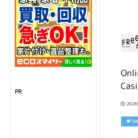
Onli
Casi
PR
202
Twit