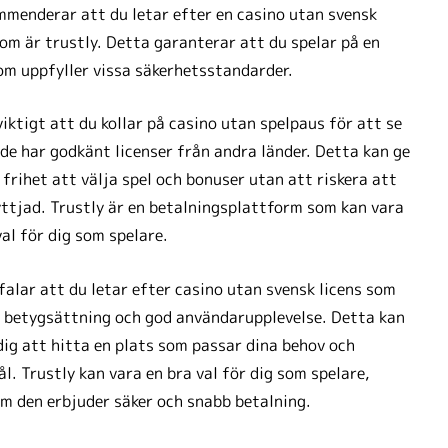
mmenderar att du letar efter en casino utan svensk
som är trustly. Detta garanterar att du spelar på en
om uppfyller vissa säkerhetsstandarder.
viktigt att du kollar på casino utan spelpaus för att se
t de har godkänt licenser från andra länder. Detta kan ge
 frihet att välja spel och bonuser utan att riskera att
yttjad. Trustly är en betalningsplattform som kan vara
val för dig som spelare.
falar att du letar efter casino utan svensk licens som
 betygsättning och god användarupplevelse. Detta kan
dig att hitta en plats som passar dina behov och
l. Trustly kan vara en bra val för dig som spelare,
m den erbjuder säker och snabb betalning.