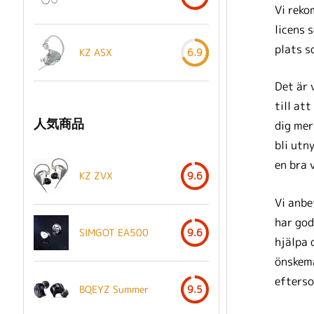
Vi reko
licens 
plats s
KZ ASX
6.9
Det är 
till at
人気商品
dig mer
bli utn
en bra 
KZ ZVX
9.6
Vi anbe
har god
SIMGOT EA500
9.6
hjälpa 
önskemå
efterso
BQEYZ Summer
9.5