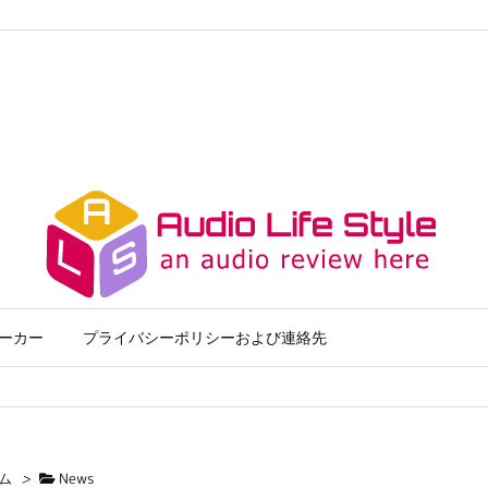
ーカー
プライバシーポリシーおよび連絡先
ム
>
News