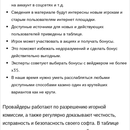
на аккаунт в соцсетях и т.д.
Сведения в материале будут интересны новым игрокам и
старым пользователям интернет площадки.
Доступные источники для новых и действующих
пользователей приведены в таблице.
Игрок может участвовать в акциях и получать бонусы.
Это поможет избежать недоразумений и сделать бонус
действительно выгодным.
Эксперты советуют выбирать бонусы с вейджером не более
х35.
В наше время нужно уметь расслабляться любыми
доступными способами казино один из крутейших
вариантов как не крути.
Провайдеры работают по разрешению игорной
комиссии, а также регулярно доказывают честность,
исправность и безопасность своего софта. В таблице