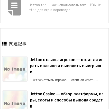
Jetton ton — как использовать токен TON Je
tton для игр и переводов
関連記事
Jetton отзывы игроков — стоит ли иг
рать в казино и выводить выигрыш
и
Jetton отзывы игроков — стоит ли играть ...
Jetton Casino — обзор платформы, иг
ры, слоты и способы вывода средст
в