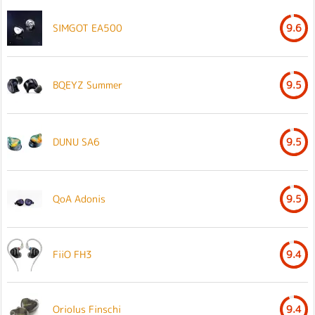
SIMGOT EA500
9.6
BQEYZ Summer
9.5
DUNU SA6
9.5
QoA Adonis
9.5
FiiO FH3
9.4
Oriolus Finschi
9.4