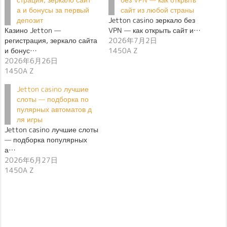
а и бонусы за первый
сайт из любой страны
депозит
Jetton casino зеркало без
Казино Jetton —
VPN — как открыть сайт и…
регистрация, зеркало сайта
2026年7月2日
и бонус…
1450A Z
2026年6月26日
1450A Z
Jetton casino лучшие
слоты — подборка по
пулярных автоматов д
ля игры
Jetton casino лучшие слоты
— подборка популярных
а…
2026年6月27日
1450A Z