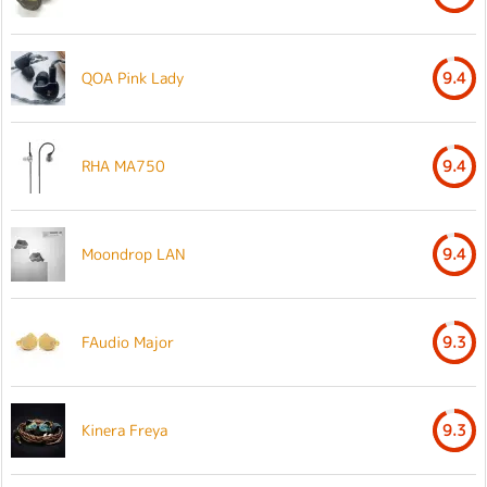
QOA Pink Lady
9.4
RHA MA750
9.4
Moondrop LAN
9.4
FAudio Major
9.3
Kinera Freya
9.3