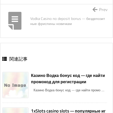
Prev
Vodka Casino no deposit bonus — бездепозит
ные фриспины новичкам
関連記事
Казино Водка бонус код — где найти
промокод для регистрации
Казино Водка бонус код — где найти промо ...
1xSlots casino slots — популярные иг