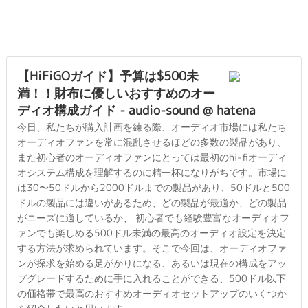
【HiFiGOガイド】予算は$500未
満！！財布に優しいおすすめのオー
ディオ構成ガイド - audio-sound @ hatena
今日、私たちが購入計画を練る際、オーディオ市場には私たち
オーディオファンを常に混乱させるほどの多数の製品があり、
また初心者のオーディオファンにとっては最初のhi-fiオーディ
オシステム構成を理解するのに精一杯になりがちです。市場に
は30〜50ドルから2000ドルまでの製品があり、50ドルと500
ドルの製品には違いがあるため、どの製品が最適か、どの製品
がニーズに適しているか、 初心者でも経験豊富なオーディオフ
ァンでも楽しめる500ドル未満の最高のオーディオ設定を決定
する方法が求められています。そこで今回は、オーディオファ
ンが探求を始める足がかりになる、あるいは現在の構成をアッ
プグレードするために手に入れることができる、500ドル以下
の価格帯で最高のおすすめオーディオセットアップのいくつか