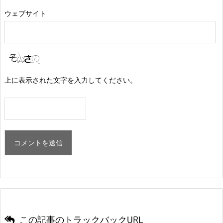
ウェブサイト
上に表示された文字を入力してください。
この記事のトラックバックURL