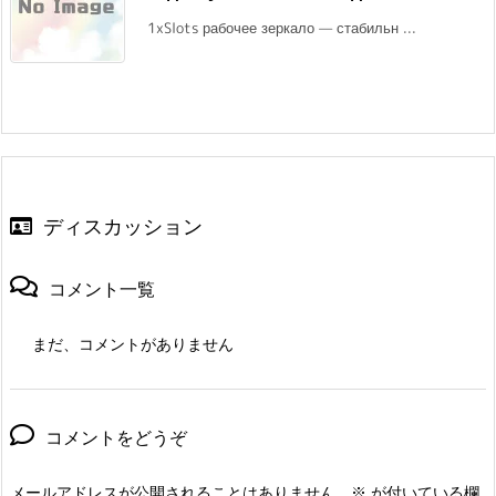
1xSlots рабочее зеркало — стабильн ...
ディスカッション
コメント一覧
まだ、コメントがありません
コメントをどうぞ
メールアドレスが公開されることはありません。
※
が付いている欄