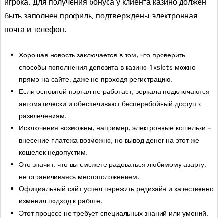
игрока. Для получения бонуса у клиента казино должен
быть заполнен профиль, подтверждены электронная
почта и телефон.
Хорошая новость заключается в том, что проверить
способы пополнения депозита в казино 1xslots можно
прямо на сайте, даже не проходя регистрацию.
Если основной портал не работает, зеркала подключаются
автоматически и обеспечивают бесперебойный доступ к
развлечениям.
Исключения возможны, например, электронные кошельки –
внесение платежа возможно, но вывод денег на этот же
кошелек недопустим.
Это значит, что вы сможете радоваться любимому азарту,
не ограничиваясь местоположением.
Официальный сайт успел пережить редизайн и качественно
изменил подход к работе.
Этот процесс не требует специальных знаний или умений,