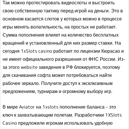
Так можно протестировать видеослоты и выстроить
свою собственную тактику перед игрой на деньги. Это в
основном касается слотов у которых можно в процессе
игры менять волатильность, на простых не работает.
Сумма пополнения влияет на количество бесплатных
вращений и установленный для них размер ставки. На
сегодня 1xSlots casino работает по лицензии Кюрасао и
не имеет официального разрешения от ФНС России. Из-
за этого website заведения в РФ блокируется, поэтому
для скачивания софта может потребоваться найти
рабочее зеркало. Получите доступ к эксклюзивным
предложениям, турнирам и огромному выбору игр.
В мире Aviator на 1xslots пополнение баланса – это
ключ к захватывающим полетам. Разработчики 1XSlots
Casino предложили игрокам использовать удобную