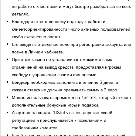
по работе с клиентами и могут быстро разобраться во всех
деталях.
Благодаря ответственному подходу к работе и
клиентоориентированности число активных пользователей
клуба ежедневно растет.
Его вводят в отдельное поле при регистрации аккаунта или
позже в Личном кабинете.
При этом казино не устанавливает максимальных
ограничений на вывод средств, предоставляя игрокам
свободу в управлении своими финансами.
Вейджер необходимо выполнить в течение 3 дней, а
каждая ставка не должна превышать сумму в 3 евро.
Можно использовать промокод на 1xslots, который откроет
дополнительные бонусные игры и подарки.
Азартная площадка 1Xslots casino дорожит своей
репутацией и прислушивается к пожеланиям и
требованиям клиентов.
В ней также доступна регистрация новых пользователей,