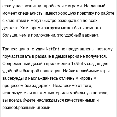
если у вас возникнут проблемы с играми. На данный
момент специалисты имеют хорошую практику по работе
с клиентами и могут быстро разобраться во всех
деталях. Хотя время загрузки может быть немного
больше, чем в приложении, это удобный вариант.
Трансляции от студии NetEnt не представлены, поэтому
поучаствовать в раздаче в демоверсии не получится.
Современный дизайн приложения 1xSlots создан для
удобной и быстрой навигации. Найдите любимые игры
за секунды и наслаждайтесь отличным игровым
процессом без задержек. Независимо от того,
используете ли вы компьютер или мобильную версию,
вы всегда будете наслаждаться качественными и
разнообразными играми.