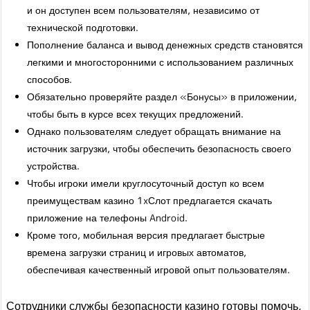
и он доступен всем пользователям, независимо от
технической подготовки.
Пополнение баланса и вывод денежных средств становятся
легкими и многосторонними с использованием различных
способов.
Обязательно проверяйте раздел «Бонусы» в приложении,
чтобы быть в курсе всех текущих предложений.
Однако пользователям следует обращать внимание на
источник загрузки, чтобы обеспечить безопасность своего
устройства.
Чтобы игроки имели круглосуточный доступ ко всем
преимуществам казино 1xСлот предлагается скачать
приложение на телефоны Android.
Кроме того, мобильная версия предлагает быстрые
времена загрузки страниц и игровых автоматов,
обеспечивая качественный игровой опыт пользователям.
Сотрудники службы безопасности казино готовы помочь,