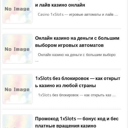
и лайв казино онлайн
Casino 1xSlots — игровые автоматы и лайв ...
Онлайн казино на деньги с большим
выбором игровых автоматов
Онлайн казино на деньги с большим выборо
...
1xSlots без блокировок — как открыт
ь казино из любой страны
1xSlots без блокировок — как открыть каз ...
Промокод 1xSlots — бонус код и бес
платные вращения казино