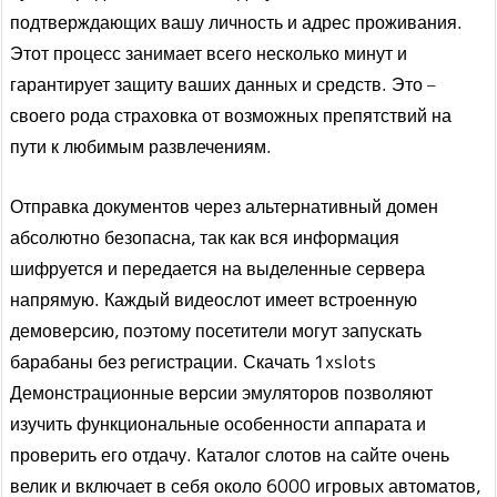
подтверждающих вашу личность и адрес проживания.
Этот процесс занимает всего несколько минут и
гарантирует защиту ваших данных и средств. Это –
своего рода страховка от возможных препятствий на
пути к любимым развлечениям.
Отправка документов через альтернативный домен
абсолютно безопасна, так как вся информация
шифруется и передается на выделенные сервера
напрямую. Каждый видеослот имеет встроенную
демоверсию, поэтому посетители могут запускать
барабаны без регистрации. Скачать 1xslots
Демонстрационные версии эмуляторов позволяют
изучить функциональные особенности аппарата и
проверить его отдачу. Каталог слотов на сайте очень
велик и включает в себя около 6000 игровых автоматов,