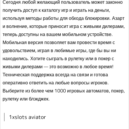
Сегодня любой желающий пользователь может законно
получить доступ к каталогу игр и играть на деньги,
используя методы работы для обхода блокировки. Азарт
и волнение, которые приносит игра с живыми дилерами,
теперь доступны на вашем мобильном устройстве.
Мобильная версия позволяет вам провести время с
удовольствием, играя в любимые игры, где бы вы ни
находились. Хотите сыграть в рулетку или в покер с
живыми дилерами — это возможно в любое время!
Техническая поддержка всегда на связи и готова
оперативно ответить на любые вопросы игроков.
Выберите из более чем 1000 игровых автоматов, покер,
рулетку или блэкджек.
1xslots aviator