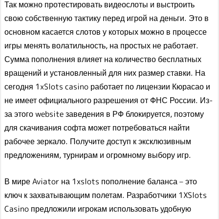
Так можно протестировать видеослоты и выстроить
свою собственную тактику перед игрой на деньги. Это в
основном касается слотов у которых можно в процессе
игры менять волатильность, на простых не работает.
Сумма пополнения влияет на количество бесплатных
вращений и установленный для них размер ставки. На
сегодня 1xSlots casino работает по лицензии Кюрасао и
не имеет официального разрешения от ФНС России. Из-
за этого website заведения в РФ блокируется, поэтому
для скачивания софта может потребоваться найти
рабочее зеркало. Получите доступ к эксклюзивным
предложениям, турнирам и огромному выбору игр.
В мире Aviator на 1xslots пополнение баланса – это
ключ к захватывающим полетам. Разработчики 1XSlots
Casino предложили игрокам использовать удобную