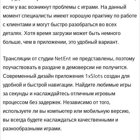
если у вас возникнут проблемы с играми. На данный
момент специалисты имеют хорошую практику по работе
с клиентами и могут быстро разобраться во всех
деталях. Хотя время загрузки может быть немного
больше, чем в приложении, это удобный вариант.
Трансляции от студии NetEnt не представлены, поэтому
поучаствовать в раздаче в демоверсии не получится.
Современный дизайн приложения 1xSlots создан для
удобной и быстрой навигации. Найдите любимые игры
за секунды и наслаждайтесь отличным игровым
процессом без задержек. Независимо от того,
используете ли вы компьютер или мобильную версию,
вы всегда будете наслаждаться качественными и
разнообразными играми.