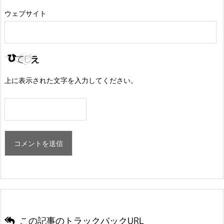
ウェブサイト
上に表示された文字を入力してください。
この記事のトラックバックURL