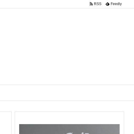
RSS
Feedly