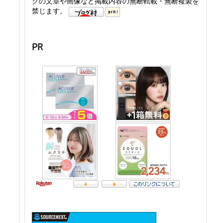
グの文章や画像など掲載内容の無断転載・無断複製を
禁じます。
PR