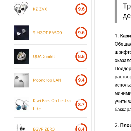
Тр
KZ ZVX
9.6
де
SIMGOT EA500
9.6
1.
Каз
Обещал
шрифто
QOA Gimlet
8.8
оказало
Поддер
раствор
Moondrop LAN
9.4
исполь
миними
Kiwi Ears Orchestra
учитыва
8.7
Lite
баккара
2.
Пло
BGVP ZERO
8.4