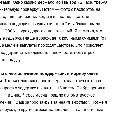
огами
. Одно казино держало мой вывод 72 часа, требуя
нительную проверку”. Потом — фото с паспортом на
егодняшней газеты. Когда я выполнил все, они
ужили подозрительную активность” и заблокировали
. 1200$ — урок дорогой, но полезный. Я заметил, что
ые задержки чаще происходят с крупными суммами (от
, а мелкие выплаты проходят быстрее. Это позволяет
 поддерживать видимость надежности, пока игрок
т площадку.
ты с неотзывчивой поддержкой, игнорирующей
ы
. Третья площадка просто перестала отвечать после
вопроса о задержке выплаты. 15 писем, 3 обращения в
ат — тишина. Через месяц пришло автоматическое
ление: “Ваш запрос закрыт за неактивностью”. Позже я
форум, где другие игроки жаловались на аналогичные