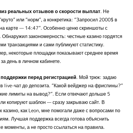
из реальных отзывов о скорости выплат
. Не
круто” или “норм”, а конкретика: “Запросил 2000$ в
 на карте — 14:47”. Особенно ценю скриншоты с
. Обнаружил закономерность: честные казино гордятся
ми транзакциями и сами публикуют статистику.
ер, некоторые площадки показывают среднее время
за день в личном кабинете.
 поддержки перед регистрацией
. Мой трюк: задаю
в live-чат до депозита. “Какой вейджер на фриспины?”
акие лимиты на вывод?”. Если отвечают дольше 5
или копируют шаблон — сразу закрываю сайт. В
 казино, как Leon, мне помогали даже с вопросами по
гиям. Лучшая поддержка всегда готова объяснить
е моменты, а не просто ссылаться на правила.