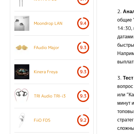
2.
Анал
общие “
Moondrop LAN
9.4
14:30,
датами
быстры
FAudio Major
9.3
Наприм
выплат 
Kinera Freya
9.3
3.
Тест
вопрос 
или “К
TRI Audio TRI-i3
9.3
минут 
топовых
страте
FiiO FD5
9.2
сложны