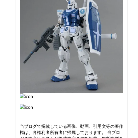
当ブログで掲載している画像、動画、引用文等の著作
権は、各権利者所有者に帰属しております。 当ブロ