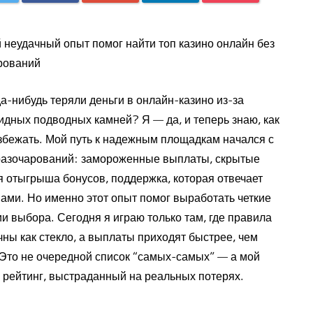
й неудачный опыт помог найти топ казино онлайн без
рований
а-нибудь теряли деньги в онлайн-казино из-за
идных подводных камней? Я — да, и теперь знаю, как
избежать. Мой путь к надежным площадкам начался с
разочарований: замороженные выплаты, скрытые
я отыгрыша бонусов, поддержка, которая отвечает
ами. Но именно этот опыт помог выработать четкие
и выбора. Сегодня я играю только там, где правила
чны как стекло, а выплаты приходят быстрее, чем
 Это не очередной список “самых-самых” — а мой
 рейтинг, выстраданный на реальных потерях.