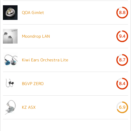
QOA Gimlet
8.8
Moondrop LAN
9.4
Kiwi Ears Orchestra Lite
8.7
BGVP ZERO
8.4
KZ ASX
6.9