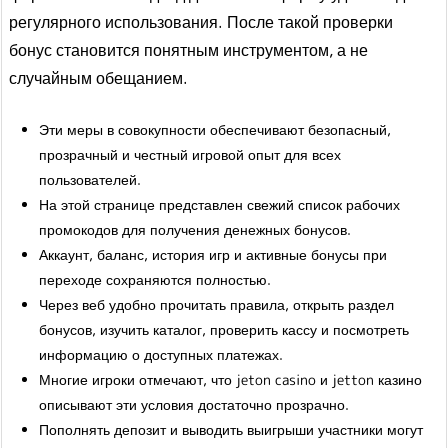
регулярного использования. После такой проверки
бонус становится понятным инструментом, а не
случайным обещанием.
Эти меры в совокупности обеспечивают безопасный,
прозрачный и честный игровой опыт для всех
пользователей.
На этой странице представлен свежий список рабочих
промокодов для получения денежных бонусов.
Аккаунт, баланс, история игр и активные бонусы при
переходе сохраняются полностью.
Через веб удобно прочитать правила, открыть раздел
бонусов, изучить каталог, проверить кассу и посмотреть
информацию о доступных платежах.
Многие игроки отмечают, что jeton casino и jetton казино
описывают эти условия достаточно прозрачно.
Пополнять депозит и выводить выигрыши участники могут