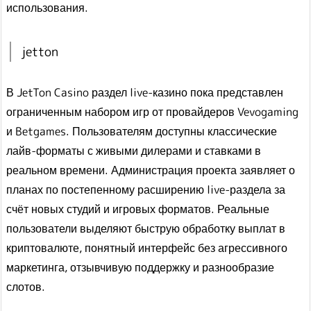
использования.
jetton
В JetTon Casino раздел live-казино пока представлен
ограниченным набором игр от провайдеров Vevogaming
и Betgames. Пользователям доступны классические
лайв-форматы с живыми дилерами и ставками в
реальном времени. Администрация проекта заявляет о
планах по постепенному расширению live-раздела за
счёт новых студий и игровых форматов. Реальные
пользователи выделяют быструю обработку выплат в
криптовалюте, понятный интерфейс без агрессивного
маркетинга, отзывчивую поддержку и разнообразие
слотов.