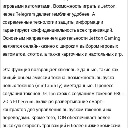
игровыми автоматами. Возможность играть в Jetton
через Telegram делает гемблинг удобнее. А
современные технологии защиты информации
гарантируют конфиденциальность всех транзакций.
Основным направлением деятельности Jetton Gaming
является онлайн-казино с широким выбором игровых
автоматов, слотов, а также карточных и настольных игр.
Эта функция возвращает ключевые данные, такие как
общий объём эмиссии токена, возможность выпуска
новых токенов (mintability) иметаданные. Процесс
создания токенов Jetton схож с созданием токенов ERC-
20 в Ethereum, включая развертывание смарт-
контрактов для управления выпуском токенов и их
переводами. Кроме того, TON обеспечивает более
высокую скорость транзакций и более низкие комиссии.