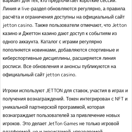
вариант для тех, кто предпочитает короткие сессии.
Линия и live-раздел обновляются регулярно, а правила
расчёта и ограничения доступны на официальный сайт
jetton casino. Также пользователи отмечают, что Jetton
казино и Джеттон казино дают доступ к событиям из
одного аккаунта. Каталог с играми регулярно
пополняется новинками, добавляются спортивные и
киберспортивные дисциплины, расширяется линия
росписи. Все обновления и анонсы публикуются на
официальный сайт jetton casino.
Игроки используют JETTON для ставок, участия в играх и
получения вознаграждений. Токен интегрирован с NFT и
уникальной партнерской программой, которая
вознаграждает пользователей за привлечение новых
игроков. Это делает JetTon Games не только игровой
платформой, но и экосистемой, управляемой