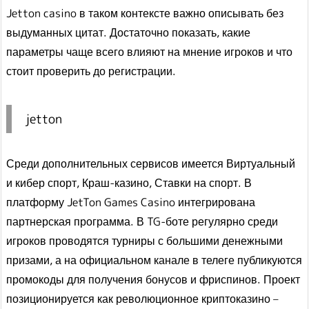
Jetton casino в таком контексте важно описывать без
выдуманных цитат. Достаточно показать, какие
параметры чаще всего влияют на мнение игроков и что
стоит проверить до регистрации.
jetton
Среди дополнительных сервисов имеется Виртуальный
и кибер спорт, Краш-казино, Ставки на спорт. В
платформу JetTon Games Casino интегрирована
партнерская программа. В TG-боте регулярно среди
игроков проводятся турниры с большими денежными
призами, а на официальном канале в телеге публикуются
промокоды для получения бонусов и фриспинов. Проект
позиционируется как революционное криптоказино –