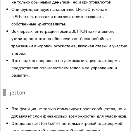
не только обычными деньгами, но и криптовалютой.
Они функционируют аналогично ERC-20 токенам
в Ethereum, позволяя пользователям создавать
собственные криптовалюты.
Во-первых, интеграция токена JETTON как нативного
утилитарного токена обеспечивает бесперебойные
транзакции в игровой экосистеме, включая ставки и участие
в играх.
Этот подход направлен на демократизацию платформы,
предоставляя пользователям голос в ее управлении и
развитии.
jetton
Эта функция не только стимулирует рост сообщества, но и
добавляет слой финансовых возможностей для участников.
Это делает JetTon Games не только игровой платформой,
но и экосистемой, управляемой сообществом,