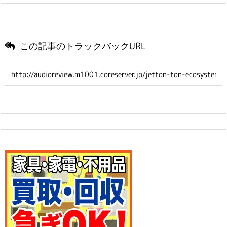
この記事のトラックバックURL