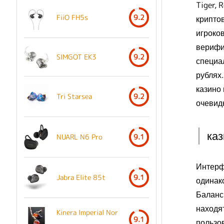
Tiger, 
FiiO FH5s
9.2
крипто
игроко
верифи
SIMGOT EK3
9.2
специа
рублях.
казино
Tri Starsea
9.2
очевид
каз
NUARL N6 Pro
9.1
Интерф
Jabra Elite 85t
9.1
одинако
Баланс,
находя
Kinera Imperial Nor
9.1
пользо