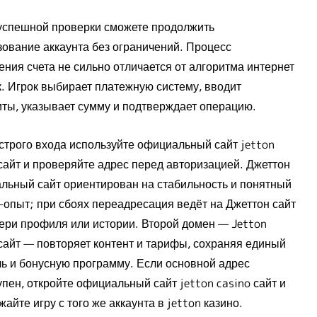
успешной проверки сможете продолжить
зование аккаунта без ограничений. Процесс
ния счета не сильно отличается от алгоритма интернет
к. Игрок выбирает платежную систему, вводит
иты, указывает сумму и подтверждает операцию.
строго входа используйте официальный сайт jetton
 сайт и проверяйте адрес перед авторизацией. Джеттон
льный сайт ориентирован на стабильность и понятный
-опыт; при сбоях переадресация ведёт на Джеттон сайт
тери профиля или истории. Второй домен — Jetton
 сайт — повторяет контент и тарифы, сохраняя единый
ь и бонусную программу. Если основной адрес
пен, откройте официальный сайт jetton casino сайт и
айте игру с того же аккаунта в jetton казино.