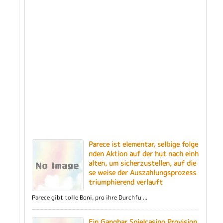
Parece ist elementar, selbige folge
nden Aktion auf der hut nach einh
alten, um sicherzustellen, auf die
se weise der Auszahlungsprozess
triumphierend verlauft
Parece gibt tolle Boni, pro ihre Durchfu ...
Ein Gangbar Spielcasino Provision