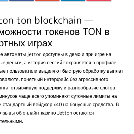
ton ton blockchain —
можности токенов TON в
ртных играх
е автоматы jetton доступны в демо и при игре на
ые деньги, а история сессий сохраняется в профиле.
ые пользователи выделяют быструю обработку выплат
товалюте, понятный интерфейс без агрессивного
инга, отзывчивую поддержку и разнообразие слотов.
минусов чаще всего упоминают суточные лимиты на
и стандартный вейджер x40 на бонусные средства. В
отзывы об онлайн-казино Jetton остаются
тельными.