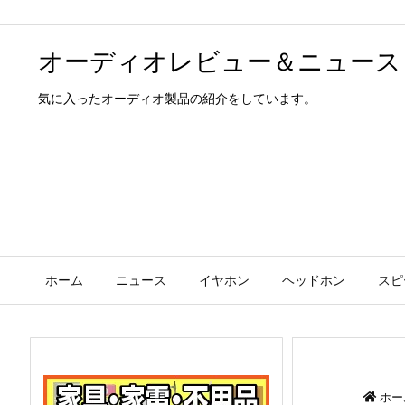
オーディオレビュー＆ニュース
気に入ったオーディオ製品の紹介をしています。
ホーム
ニュース
イヤホン
ヘッドホン
スピ
ホー