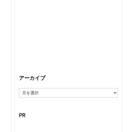
アーカイブ
ア
ー
カ
イ
ブ
PR