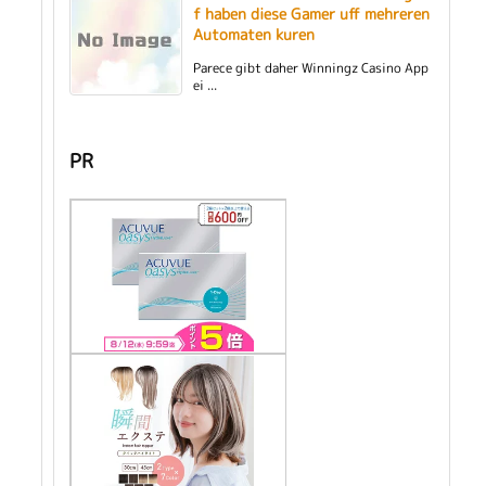
f haben diese Gamer uff mehreren
Automaten kuren
Parece gibt daher Winningz Casino App
ei ...
PR