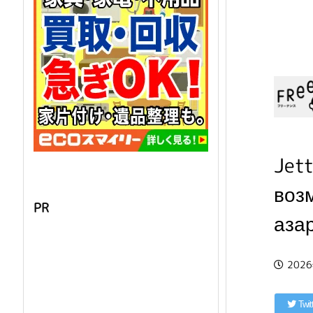
Jet
воз
PR
аза
202
Twit