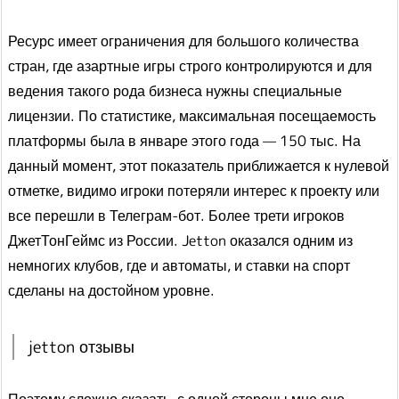
Ресурс имеет ограничения для большого количества
стран, где азартные игры строго контролируются и для
ведения такого рода бизнеса нужны специальные
лицензии. По статистике, максимальная посещаемость
платформы была в январе этого года — 150 тыс. На
данный момент, этот показатель приближается к нулевой
отметке, видимо игроки потеряли интерес к проекту или
все перешли в Телеграм-бот. Более трети игроков
ДжетТонГеймс из России. Jetton оказался одним из
немногих клубов, где и автоматы, и ставки на спорт
сделаны на достойном уровне.
jetton отзывы