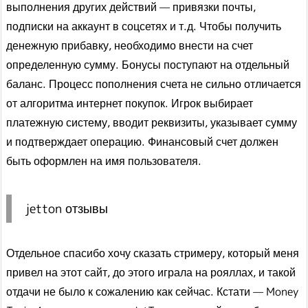
выполнения других действий — привязки почты,
подписки на аккаунт в соцсетях и т.д. Чтобы получить
денежную прибавку, необходимо внести на счет
определенную сумму. Бонусы поступают на отдельный
баланс. Процесс пополнения счета не сильно отличается
от алгоритма интернет покупок. Игрок выбирает
платежную систему, вводит реквизиты, указывает сумму
и подтверждает операцию. Финансовый счет должен
быть оформлен на имя пользователя.
jetton отзывы
Отдельное спасибо хочу сказать стримеру, который меня
привел на этот сайт, до этого играла на рояллах, и такой
отдачи не было к сожалению как сейчас. Кстати — Money