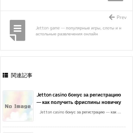
Prev
Jetton game — популярные игры, слоты и н
астольные развлечения онлайн
関連記事
Jetton casino бонус за регистрацию
— как получить фриспины новичку
Jetton casino бонус за регистрацию — как ...