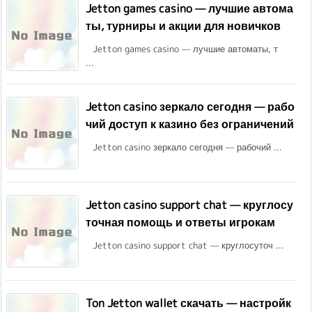
Jetton games casino — лучшие автома
ты, турниры и акции для новичков
Jetton games casino — лучшие автоматы, т
...
Jetton casino зеркало сегодня — рабо
чий доступ к казино без ограничений
Jetton casino зеркало сегодня — рабочий ...
Jetton casino support chat — круглосу
точная помощь и ответы игрокам
Jetton casino support chat — круглосуточ ...
Ton Jetton wallet скачать — настройк