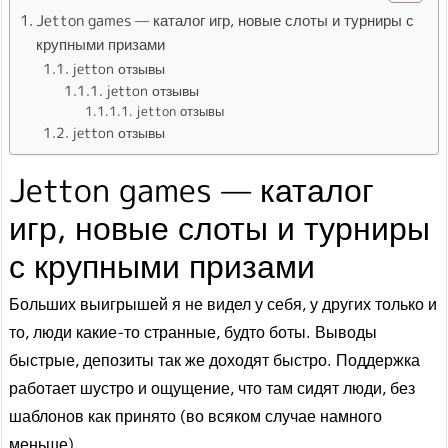
Jetton games — каталог игр, новые слоты и турниры с
крупными призами
jetton отзывы
jetton отзывы
jetton отзывы
jetton отзывы
Jetton games — каталог
игр, новые слоты и турниры
с крупными призами
Больших выигрышей я не видел у себя, у других только и
то, люди какие-то странные, будто боты. Выводы
быстрые, депозиты так же доходят быстро. Поддержка
работает шустро и ощущение, что там сидят люди, без
шаблонов как принято (во всяком случае намного
меньше).