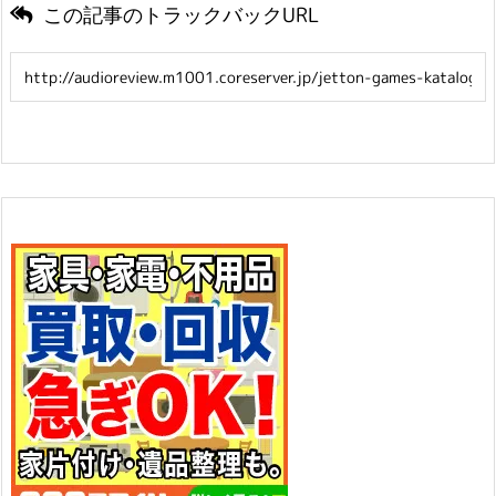
この記事のトラックバックURL