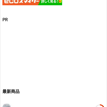
PR
最新商品