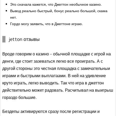
Это сначала кажется, что Джеттон необычное казино.
Вывод реально быстрый, бонус реально большой, скама
нет.
Гордо могу заявить, что в Джеттоне играю.
jetton отзывы
Вроде говорим о казино – обычной площадке с игрой на
денги, где стоит зазеваться легко все проиграть. А с
другой стороны это честная площадка с замечательныи
играми и быстрыми выплатаами. В ней на удивление
круто играть, легко выводить. Так что игра в джеттон
действительно может радовать. Расчитывал на выигрыш
гораздо большие.
Бездепы активируются сразу после регистрации и