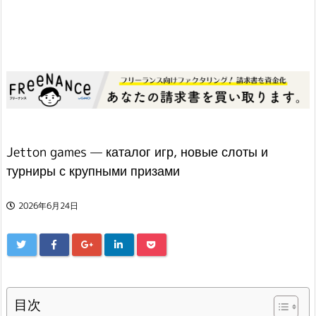
Jetton games — каталог игр, новые слоты и
турниры с крупными призами
2026年6月24日
目次