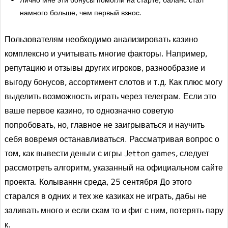
намного больше, чем первый взнос.
Пользователям необходимо анализировать казино
комплексно и учитывать многие факторы. Например,
репутацию и отзывы других игроков, разнообразие и
выгоду бонусов, ассортимент слотов и т.д. Как плюс могу
выделить возможность играть через телеграм. Если это
ваше первое казино, то однозначно советую
попробовать, но, главное не заигрываться и научить
себя вовремя останавливаться. Рассматривая вопрос о
том, как вывести деньги с игры Jetton games, следует
рассмотреть алгоритм, указанный на официальном сайте
проекта. Колываннн среда, 25 сентября До этого
старался в одних и тех же казиках не играть, дабы не
заливать много и если скам то и фиг с ним, потерять пару
к.