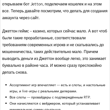
открываем бот Jetton, подключаем кошелек и на этом
все. Теперь давайте посмотрим, что делать для создания
аккаунта через сайт.
Джеттон геймс – казино, которых сейчас мало. А вот чтоб
были такие проработанные, соответствовали
требованиям современных игрокв и не скатывались до
мошенничества, таких действительно мало. Причем
выводить деньги из Джеттон вообще легко, это занимает
буквально в районе часа. И можно сразу преспокойно
депать снова.
Ассортимент игр впечатляет — есть и слоты, и настольные
игры, и live-игры с реальными дилерами.
Все слоты — провайдеры с подтверждённым RTP.
Они начисляются с вейджером, который устанавливает
минимальную сумму отыгрыша.