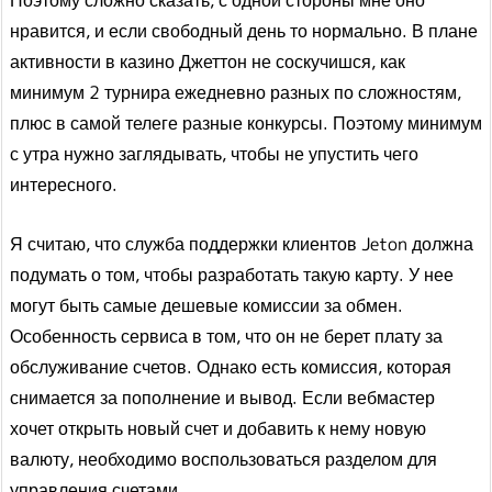
Поэтому сложно сказать, с одной стороны мне оно
нравится, и если свободный день то нормально. В плане
активности в казино Джеттон не соскучишся, как
минимум 2 турнира ежедневно разных по сложностям,
плюс в самой телеге разные конкурсы. Поэтому минимум
с утра нужно заглядывать, чтобы не упустить чего
интересного.
Я считаю, что служба поддержки клиентов Jeton должна
подумать о том, чтобы разработать такую карту. У нее
могут быть самые дешевые комиссии за обмен.
Особенность сервиса в том, что он не берет плату за
обслуживание счетов. Однако есть комиссия, которая
снимается за пополнение и вывод. Если вебмастер
хочет открыть новый счет и добавить к нему новую
валюту, необходимо воспользоваться разделом для
управления счетами.