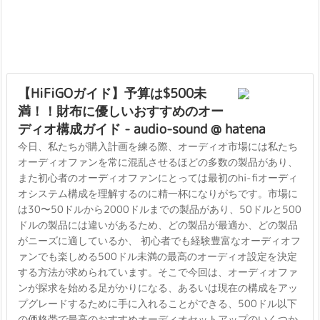
【HiFiGOガイド】予算は$500未
満！！財布に優しいおすすめのオー
ディオ構成ガイド - audio-sound @ hatena
今日、私たちが購入計画を練る際、オーディオ市場には私たち
オーディオファンを常に混乱させるほどの多数の製品があり、
また初心者のオーディオファンにとっては最初のhi-fiオーディ
オシステム構成を理解するのに精一杯になりがちです。市場に
は30〜50ドルから2000ドルまでの製品があり、50ドルと500
ドルの製品には違いがあるため、どの製品が最適か、どの製品
がニーズに適しているか、 初心者でも経験豊富なオーディオフ
ァンでも楽しめる500ドル未満の最高のオーディオ設定を決定
する方法が求められています。そこで今回は、オーディオファ
ンが探求を始める足がかりになる、あるいは現在の構成をアッ
プグレードするために手に入れることができる、500ドル以下
の価格帯で最高のおすすめオーディオセットアップのいくつか