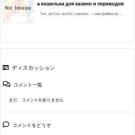
а кошелька для казино и переводов
Ton Jetton wallet скачать — настройка ко ...
ディスカッション
コメント一覧
まだ、コメントがありません
コメントをどうぞ