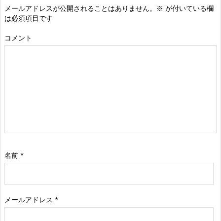
メールアドレスが公開されることはありません。
※
が付いている欄
は必須項目です
コメント
名前
*
メールアドレス
*