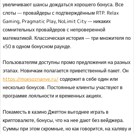
увеличивают шансы дождаться хорошего бонуса. Все
слоты — провайдеры с подтверждённым RTP. Relax
Gaming, Pragmatic Play, NoLimit City — никаких
сомнительных провайдеров с непроверенной
математикой. Классическая история — три множителя по
x50 в одном бонусном раунде.
Пользователям доступны промо предложения на разных
этапах. Новичкам полагается приветственный пакет. Он
https://moesoznanye.ru/
содержит в себе один или
несколько бонусов. Постоянные клиенты участвуют в
программе лояльности и временных акциях.
Покаместь в казино Джеттон выгоднее играть в
криптовалюте, бонусы, что на нее дают без вейджера.
Суммы при этом скромные, но как говорится, на халяву и