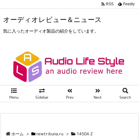
RSS
Feedly
オーディオレビュー＆ニュース
気に入ったオーディオ製品の紹介をしています。
Menu
Sidebar
Prev
Next
Search
ホーム
>
newtribuna.ru
>
1450A Z