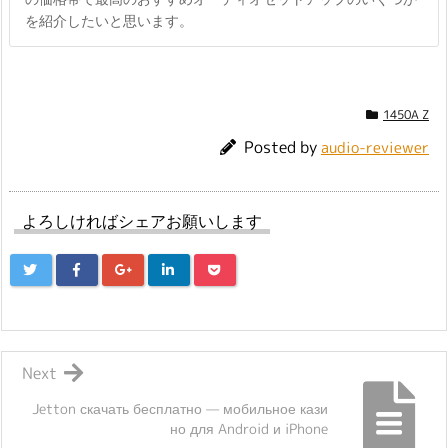
を紹介したいと思います。
1450A Z
Posted by
audio-reviewer
よろしければシェアお願いします
Next
Jetton скачать бесплатно — мобильное кази
но для Android и iPhone