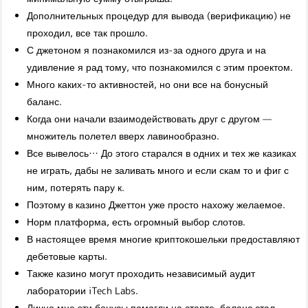
Дополнительных процедур для вывода (верификацию) не
проходил, все так прошло.
С джетоном я познакомился из-за одного друга и на
удивление я рад тому, что познакомился с этим проектом.
Много каких-то активностей, но они все на бонусный
баланс.
Когда они начали взаимодействовать друг с другом —
множитель полетел вверх лавинообразно.
Все вывелось… До этого старался в одних и тех же казиках
не играть, дабы не заливать много и если скам то и фиг с
ним, потерять пару к.
Поэтому в казино Джеттон уже просто нахожу желаемое.
Норм платформа, есть огромный выбор слотов.
В настоящее время многие криптокошельки предоставляют
дебетовые карты.
Также казино могут проходить независимый аудит
лаборатории iTech Labs.
Лично мне эти бонусы помогли на старте, баланс стал