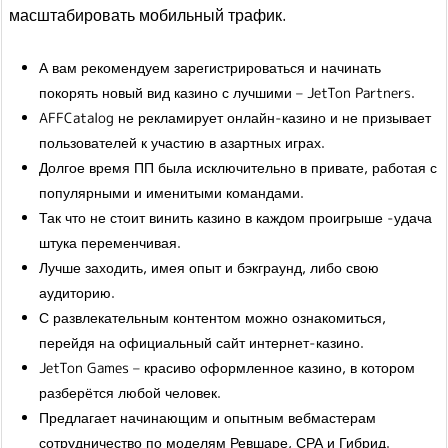
масштабировать мобильный трафик.
А вам рекомендуем зарегистрироваться и начинать
покорять новый вид казино с лучшими – JetTon Partners.
AFFCatalog не рекламирует онлайн-казино и не призывает
пользователей к участию в азартных играх.
Долгое время ПП была исключительно в привате, работая с
популярными и именитыми командами.
Так что не стоит винить казино в каждом проигрыше -удача
штука переменчивая.
Лучше заходить, имея опыт и бэкграунд, либо свою
аудиторию.
С развлекательным контентом можно ознакомиться,
перейдя на официальный сайт интернет-казино.
JetTon Games – красиво оформленное казино, в котором
разберётся любой человек.
Предлагает начинающим и опытным вебмастерам
сотрудничество по моделям Ревшаре, СРА и Гибрид.