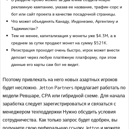
рекламную кампанию, указав ее название, трафик-сорс и
бот или сайт проекта в качестве посадочной страницы.
Что может объединять Канаду, Индонезию, Аргентину и
Таджикистан?
Тем не менее, капитализация у монеты уже $4.3M, а в
среднем за сутки продают монет на сумму $521K.
Регистрация проходит очень быстро, игрок может внести
депозит через любую платёжную платформу, при этом
данные его карты сам бот не видит.
Поэтому привлекать на него новых азартных игроков
будет несложно. Jetton Partners предлагает работать по
модели Ревшаре, СРА или гибридной схеме. Для начала
заработка следует зарегистрироваться и связаться с
менеджером техподдержки Нужно обсудить условия
сотрудничества. Как только запрос будет одобрен, вы
получаете свою реферальную ссылку Jetton и можете