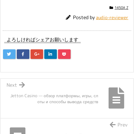
1450A Z
Posted by
audio-reviewer
よろしければシェアお願いします
Next
Jetton Casino — обзор платформы, игры, сл
оты и способы вывода средств
Prev