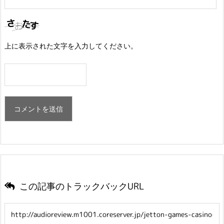
上に表示された文字を入力してください。
この記事のトラックバックURL