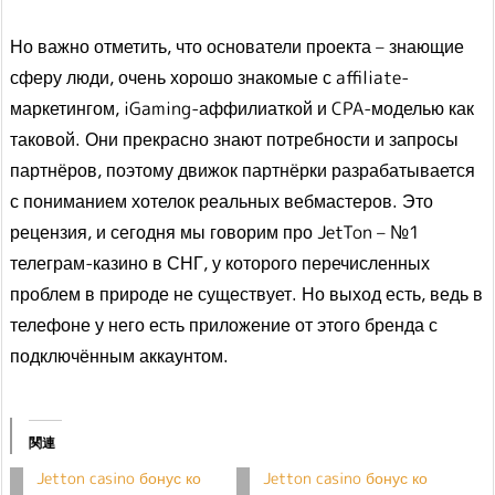
Но важно отметить, что основатели проекта – знающие
сферу люди, очень хорошо знакомые с affiliate-
маркетингом, iGaming-аффилиаткой и CPA-моделью как
таковой. Они прекрасно знают потребности и запросы
партнёров, поэтому движок партнёрки разрабатывается
с пониманием хотелок реальных вебмастеров. Это
рецензия, и сегодня мы говорим про JetTon – №1
телеграм-казино в СНГ, у которого перечисленных
проблем в природе не существует. Но выход есть, ведь в
телефоне у него есть приложение от этого бренда с
подключённым аккаунтом.
関連
Jetton casino бонус ко
Jetton casino бонус ко