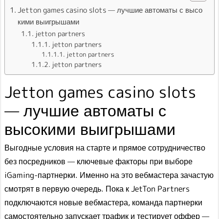
Jetton games casino slots — лучшие автоматы с высо
кими выигрышами
jetton partners
jetton partners
jetton partners
jetton partners
Jetton games casino slots
— лучшие автоматы с
высокими выигрышами
Выгодные условия на старте и прямое сотрудничество
без посредников — ключевые факторы при выборе
iGaming-партнерки. Именно на это вебмастера зачастую
смотрят в первую очередь. Пока к JetTon Partners
подключаются новые вебмастера, команда партнерки
самостоятельно запускает трафик и тестирует оффер —