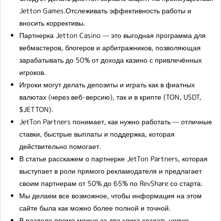
Jetton Games.Отслеживать эффективность работы и
вносить коррективы.
Партнерка Jetton Casino — это выгодная программа для
вебмастеров, блогеров и арбитражников, позволяющая
зарабатывать до 50% от дохода казино с привлечённых
игроков.
Игроки могут делать депозиты и играть как в фиатных
валютах (через веб-версию), так и в крипте (TON, USDT,
$JETTON).
JetTon Partners понимает, как нужно работать — отличные
ставки, быстрые выплаты и поддержка, которая
действительно помогает.
В статье расскажем о партнерке JetTon Partners, которая
выступает в роли прямого рекламодателя и предлагает
своим партнерам от 50% до 65% по RevShare со старта.
Мы делаем все возможное, чтобы информация на этом
сайте была как можно более полной и точной.
В разделе промо можно за два клика создать новую