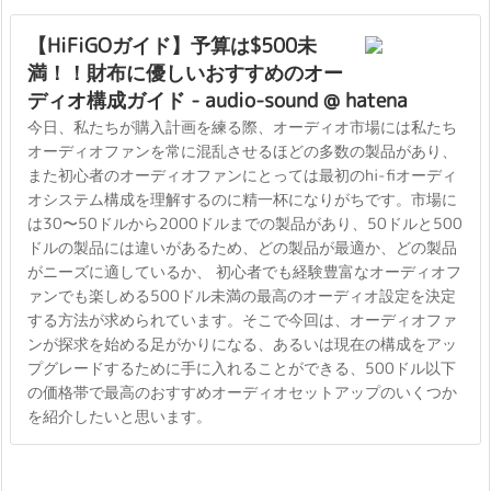
【HiFiGOガイド】予算は$500未
満！！財布に優しいおすすめのオー
ディオ構成ガイド - audio-sound @ hatena
今日、私たちが購入計画を練る際、オーディオ市場には私たち
オーディオファンを常に混乱させるほどの多数の製品があり、
また初心者のオーディオファンにとっては最初のhi-fiオーディ
オシステム構成を理解するのに精一杯になりがちです。市場に
は30〜50ドルから2000ドルまでの製品があり、50ドルと500
ドルの製品には違いがあるため、どの製品が最適か、どの製品
がニーズに適しているか、 初心者でも経験豊富なオーディオフ
ァンでも楽しめる500ドル未満の最高のオーディオ設定を決定
する方法が求められています。そこで今回は、オーディオファ
ンが探求を始める足がかりになる、あるいは現在の構成をアッ
プグレードするために手に入れることができる、500ドル以下
の価格帯で最高のおすすめオーディオセットアップのいくつか
を紹介したいと思います。