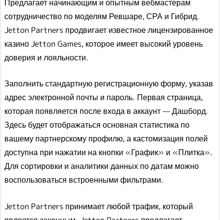
Предлагает начинающим и опытным вебмастерам
сотрудничество по моделям Ревшаре, СРА и Гибрид.
Jetton Partners продвигает известное лицензированное
казино Jetton Games, которое имеет высокий уровень
доверия и лояльности.
Заполнить стандартную регистрационную форму, указав
адрес электронной почты и пароль. Первая страница,
которая появляется после входа в аккаунт — Дашборд.
Здесь будет отображаться основная статистика по
вашему партнерскому профилю, а кастомизация полей
доступна при нажатии на кнопки «График» и «Плитка».
Для сортировки и аналитики данных по датам можно
воспользоваться встроенными фильтрами.
Jetton Partners принимает любой трафик, который