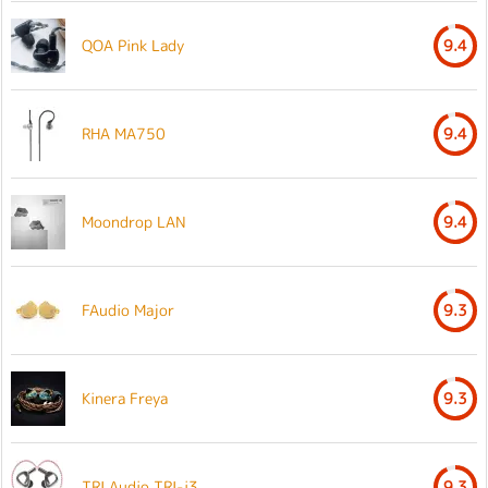
QOA Pink Lady
9.4
RHA MA750
9.4
Moondrop LAN
9.4
FAudio Major
9.3
Kinera Freya
9.3
TRI Audio TRI-i3
9.3