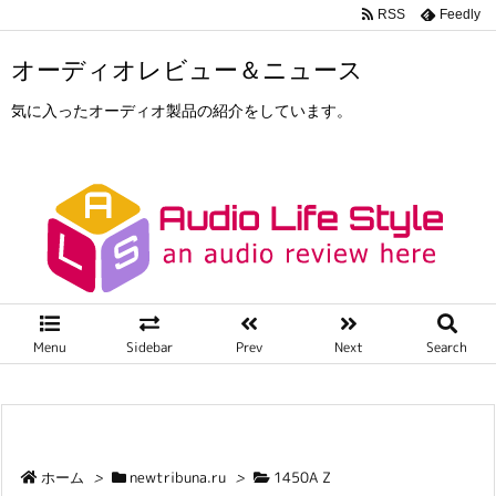
RSS
Feedly
オーディオレビュー＆ニュース
気に入ったオーディオ製品の紹介をしています。
Menu
Sidebar
Prev
Next
Search
ホーム
>
newtribuna.ru
>
1450A Z