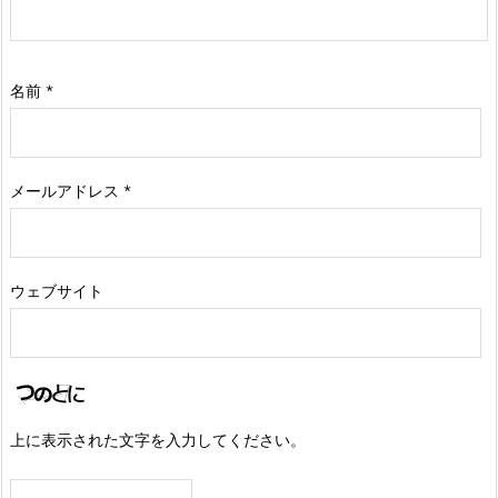
名前
*
メールアドレス
*
ウェブサイト
上に表示された文字を入力してください。