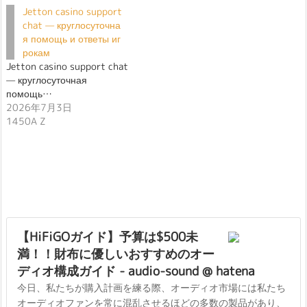
Jetton casino support
chat — круглосуточна
я помощь и ответы иг
рокам
Jetton casino support chat
— круглосуточная
помощь…
2026年7月3日
1450A Z
【HiFiGOガイド】予算は$500未
満！！財布に優しいおすすめのオー
ディオ構成ガイド - audio-sound @ hatena
今日、私たちが購入計画を練る際、オーディオ市場には私たち
オーディオファンを常に混乱させるほどの多数の製品があり、