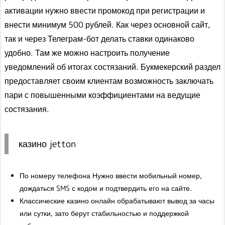
активации нужно ввести промокод при регистрации и
внести минимум 500 рублей. Как через основной сайт,
так и через Телеграм-бот делать ставки одинаково
удобно. Там же можно настроить получение
уведомлений об итогах состязаний. Букмекерский раздел
предоставляет своим клиентам возможность заключать
пари с повышенными коэффициентами на ведущие
состязания.
казино jetton
По номеру телефона Нужно ввести мобильный номер,
дождаться SMS с кодом и подтвердить его на сайте.
Классические казино онлайн обрабатывают вывод за часы
или сутки, зато берут стабильностью и поддержкой