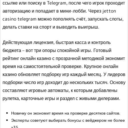
ссылке или поиску в Telegram, после чего игрок проходит
авторизацию и попадает в мини-лобби. Через jetton
casino telegram можно пополнять счёт, запускать слоты,
делать ставки на спорт и выводить выигрыш.
Действующая лицензия, быстрая касса и контроль
бюджета – вот три опоры спокойной игры. Готовый
рейтинг онлайн казино с прозрачной методикой экономит
время на самостоятельной проверке. Крупное онлайн
казино обновляет подборку игр каждый месяц. У лидеров
подборки число игр доходит до нескольких тысяч. Основу
составляют игровые автоматы, к которым добавлены
рулетка, карточные игры и раздел с живыми дилерами.
Новичку он экономит время на проверке десятков сайтов.
Эксперты советуют выбирать бонусы с вейджером не более
х35.