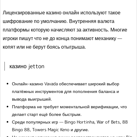
Лицензированные казино онлайн используют такое
шифрование по умолчанию. Внутренняя валюта
платформы которую начисляют за активность. Многие
игроки пишут что не до конца понимают механику —
копят или не берут боясь отыгрыша.
казино jetton
Онлайн-казино Vavada обеспечивает широкий выбор
платёжных инструментов для пополнения баланса и
вывода выигрышей.
Платформа не требует моментальной верификации, что
делает старт ещё более быстрым.
Среди популярных игр — Bingo Hortinha, War of Bets, 88
Bingo 88, Towers Magic Keno и другие.