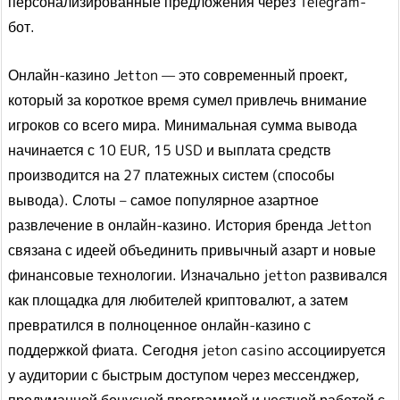
персонализированные предложения через Telegram-
бот.
Онлайн-казино Jetton — это современный проект,
который за короткое время сумел привлечь внимание
игроков со всего мира. Минимальная сумма вывода
начинается с 10 EUR, 15 USD и выплата средств
производится на 27 платежных систем (способы
вывода). Слоты – самое популярное азартное
развлечение в онлайн-казино. История бренда Jetton
связана с идеей объединить привычный азарт и новые
финансовые технологии. Изначально jetton развивался
как площадка для любителей криптовалют, а затем
превратился в полноценное онлайн-казино с
поддержкой фиата. Сегодня jeton casino ассоциируется
у аудитории с быстрым доступом через мессенджер,
продуманной бонусной программой и честной работой с