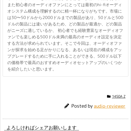
また初心者のオーディオファンにとっては最初のhi-fiオーディ
オシステム構成を理解するのに精一杯になりがちです。市場に
は30〜50ドルから2000ドルまでの製品があり、50ドルと500
ドルの製品には違いがあるため、どの製品が最適か、どの製品
がニーズに適しているか、 初心者でも経験豊富なオーディオフ
ァンでも楽しめる500ドル未満の最高のオーディオ設定を決定
する方法が求められています。そこで今回は、オーディオファ
ンが探求を始める足がかりになる、あるいは現在の構成をアッ
プグレードするために手に入れることができる、500ドル以下
の価格帯で最高のおすすめオーディオセットアップのいくつか
を紹介したいと思います。
1450A Z
Posted by
audio-reviewer
よろしければシェアお願いします