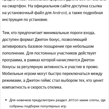
на смартфон. На официальном сайте доступна ссылка
на установочный файл для Android, а также подробная
инструкция по установке.
Тем, кто предпочитает минимальные пороги входа,
доступен формат Джетон бонус, позволяющий
активировать базовое поощрение при небольшом
пополнении. Для постоянных участников действует
программа, в рамках которой начисляются Джетон
бонусы за регулярную активность и участие в промо.
Мобильные игроки могут быстро переключаться между
режимами, а Джетон геймс стал выбором тех, кто ценит
компактность и скорость отклика.
Для новичков предусмотрен раздел Jetton какие слоты, где
собраны подборки популярных игр.