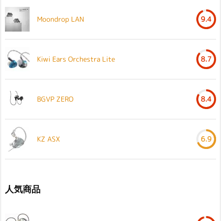
Moondrop LAN
9.4
Kiwi Ears Orchestra Lite
8.7
BGVP ZERO
8.4
KZ ASX
6.9
人気商品