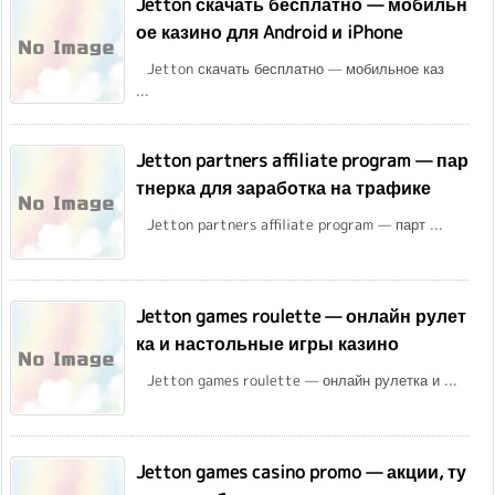
Jetton скачать бесплатно — мобильн
ое казино для Android и iPhone
Jetton скачать бесплатно — мобильное каз
...
Jetton partners affiliate program — пар
тнерка для заработка на трафике
Jetton partners affiliate program — парт ...
Jetton games roulette — онлайн рулет
ка и настольные игры казино
Jetton games roulette — онлайн рулетка и ...
Jetton games casino promo — акции, ту