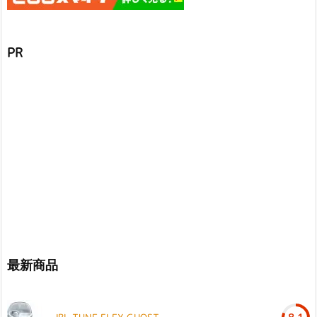
PR
最新商品