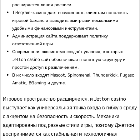
расширяется линия росписи.
Telegram-казино дает возможность клиентам пополнять
игровой баланс и выводить выигрыши несколькими
удобными финансовыми инструментами.
Администрация сайта поддерживает политику
ответственной игры.
Современная экосистема создаёт условия, в которых
Jetton casino сайт обеспечивает понятную структуру и
простой доступ к развлечениям.
В их число входят Mascot, Spinomenal, Thunderkick, Fugaso,
Amatic, BGaming и другие.
Игровое пространство расширяется, и Jetton casino
выступает как универсальная точка входа в гибкую среду
с акцентом на безопасность и скорость. Механики
адаптированы под разные стили игры, поэтому Джеттон
воспринимается как стабильная и технологичная