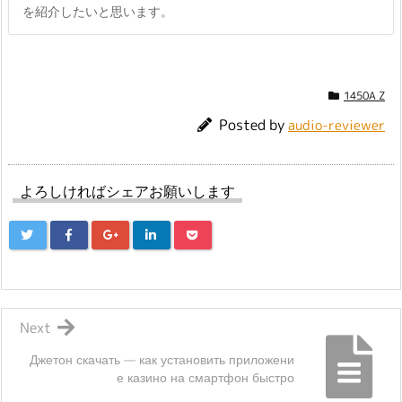
を紹介したいと思います。
1450A Z
Posted by
audio-reviewer
よろしければシェアお願いします
Next
Джетон скачать — как установить приложени
е казино на смартфон быстро