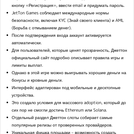
кнопку «Регистрация», ввести email и придумать пароль.
JetTon Games соблюдает международные нормы
безопасности, включая KYC (Знай своего клиента) и AML
(Борьба с отмыванием денег).
После подтверждения входа аккаунт активируется
автоматически.
Для пользователей, которые ценят прозрачность, Джеттон
официальный сайт подробно описывает правила игры и
лимиты выплат.
Однако в этой игре можно выигрывать хорошие деньги на
бонусы и кровные деньги.
Интерфейс адаптирован под мобильные и десктопные
устройства.
Это создало условия для массового adoption, который до
сих пор не смогли достичь Ethereum или Solana.
Отдельный раздел Джеттон слоты собирает самые
популярные релизы от проверенных провайдеров.
Уникальная фишка площадки – возможность создать