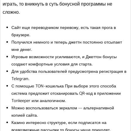
играть, то вникнуть в суть бонусной программы не
сложно.
Сайт еще переводчиком перевожу, есть такая прога в
браузере.
Получился немного и теперь джеттн постоянно отсыпает
мне денег.
Игровые возможности усиливаются, и Джеттон бонусы
создают комфортные условия для старта.
Для удобства пользователей предусмотрена регистрация в
Telegram.
С помощью TON-кошелька При выборе этого способа
система предложит отсканировать QR-код в приложении
Tonkeeper или аналогичном.
Можно воспользоваться зеркалом — альтернативной
копией сайта.
Казино интересно структуре, если подписатся на
всевозможные рассылки то бонусы чаще приходят,