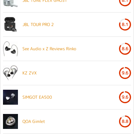
JBL TUNE FLEX GHOST
8.1
JBL TOUR PRO 2
8.1
See Audio x Z Reviews Rinko
8.6
KZ ZVX
9.6
SIMGOT EA500
9.6
QOA Gimlet
8.8