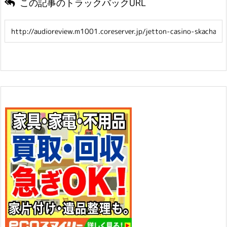
この記事のトラックバックURL