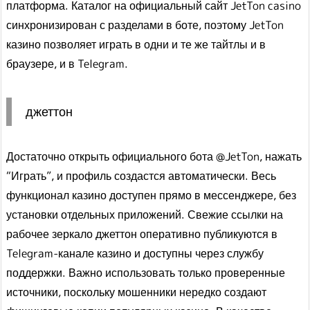
платформа. Каталог на официальный сайт JetTon casino
синхронизирован с разделами в боте, поэтому JetTon
казино позволяет играть в одни и те же тайтлы и в
браузере, и в Telegram.
джеттон
Достаточно открыть официального бота @JetTon, нажать
“Играть”, и профиль создастся автоматически. Весь
функционал казино доступен прямо в мессенджере, без
установки отдельных приложений. Свежие ссылки на
рабочее зеркало джеттон оперативно публикуются в
Telegram-канале казино и доступны через службу
поддержки. Важно использовать только проверенные
источники, поскольку мошенники нередко создают