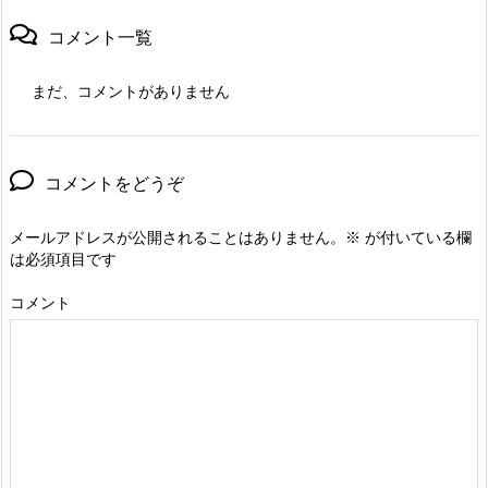
コメント一覧
まだ、コメントがありません
コメントをどうぞ
メールアドレスが公開されることはありません。
※
が付いている欄
は必須項目です
コメント