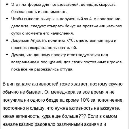
Это платформа для пользователей, ценящих скорость,
безопасность и анонимность.
Чтобы вывести выигрыш, полученный за 4-е пополнение
депозита, следует отыграть бонус на протяжении четырех
суток с момента его начисления.
Лицензия Anjouan, политика KYC, ответственная игра и
проверка возраста пользователей.
Думаю, что данному проекту стоит задуматься над
возвращением поощрений для своих постоянных игроков,
пока все не разбежались оттуда.
В вип канале активностей тоже хватает, поэтому скучно
обычно не бывает. От менеджера за все время я не
получила ни одного бездепа, кроме 10% за пополнение,
постоянно и слышу, что нужна активность на аккаунте,
какая активность, куда еще больше??? Если в самом
начале казино радовало различными акциями и