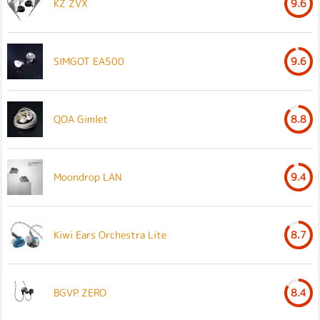
KZ ZVX
9.6
SIMGOT EA500
9.6
QOA Gimlet
8.8
Moondrop LAN
9.4
Kiwi Ears Orchestra Lite
8.7
BGVP ZERO
8.4