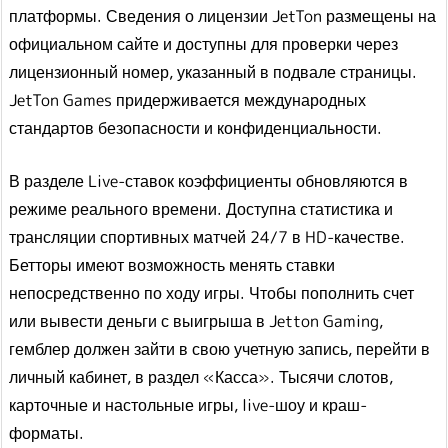
платформы. Сведения о лицензии JetTon размещены на
официальном сайте и доступны для проверки через
лицензионный номер, указанный в подвале страницы.
JetTon Games придерживается международных
стандартов безопасности и конфиденциальности.
В разделе Live-ставок коэффициенты обновляются в
режиме реального времени. Доступна статистика и
трансляции спортивных матчей 24/7 в HD-качестве.
Бетторы имеют возможность менять ставки
непосредственно по ходу игры. Чтобы пополнить счет
или вывести деньги с выигрыша в Jetton Gaming,
гемблер должен зайти в свою учетную запись, перейти в
личный кабинет, в раздел «Касса». Тысячи слотов,
карточные и настольные игры, live-шоу и краш-
форматы.