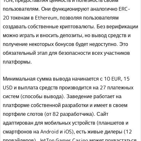
TON, предоставляя ценность и полезность своим
пользователям. Они функционируют аналогично ERC-
20 токенам в Ethereum, позволяя пользователям
создавать собственные криптовалюты. Без верификации
можно играть и вносить депозиты, но вывод средств и
получение некоторых бонусов будет недоступно. Это
обязательный этап для безопасности всех участников
платформы.
Минимальная сумма вывода начинается с 10 EUR, 15
USD и выплата средств производится на 27 платежных
систем (способы вывода). Заведение работает на
платформе собственной разработки и имеет в своем
портфеле слотов (от 82 разработчика). Сайт
адаптирован для мобильных устройств (планшетов и
смартфонов на Android и iOS), есть живые дилеры (12
провайдеров). JetTon Games Casino может похвастаться