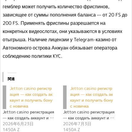
гемблер может получить количество фриспинов,
зависящее от суммы пополнения баланса — от 20 FS до
200 FS. Применять фриспины разрешается на
конкретных видеослотах, они указываются в условиях
отыгрыша. Наличие лицензии у Telegram-казино от
Автономного острова Анжуан обязывает оператора
соблюдению политики KYC.
関連
Jetton casino регистр
Jetton casino регистр
ация — как создать ак
ация — как создать ак
каунт и получить бону
каунт и получить бону
с новичка
с новичка
Jetton casino регистрация
Jetton casino регистрация
— как создать аккаунт и …
— как создать аккаунт и …
2026年6月23日
2026年7月3日
1450A Z
1450A Z