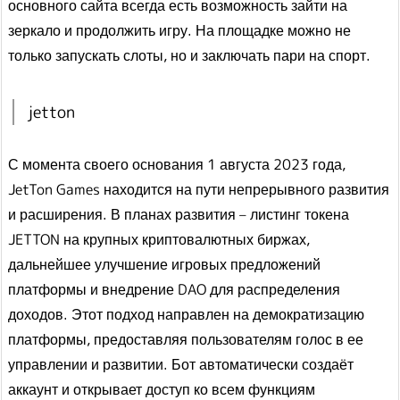
основного сайта всегда есть возможность зайти на
зеркало и продолжить игру. На площадке можно не
только запускать слоты, но и заключать пари на спорт.
jetton
С момента своего основания 1 августа 2023 года,
JetTon Games находится на пути непрерывного развития
и расширения. В планах развития – листинг токена
JETTON на крупных криптовалютных биржах,
дальнейшее улучшение игровых предложений
платформы и внедрение DAO для распределения
доходов. Этот подход направлен на демократизацию
платформы, предоставляя пользователям голос в ее
управлении и развитии. Бот автоматически создаёт
аккаунт и открывает доступ ко всем функциям