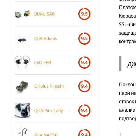
Платфо
DUNU SA6
9.5
Кюраса
SSL-ши
защище
QoA Adonis
9.5
контрак
дж
FiiO FH3
9.4
Поклон
Oriolus Finschi
9.4
пари н
ставок
анализ
QOA Pink Lady
9.4
подтве
RHA MA750
9.4