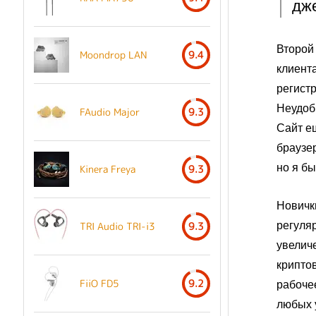
дж
Второй
Moondrop LAN
9.4
клиент
регист
Неудоб
FAudio Major
9.3
Сайт е
браузер
но я б
Kinera Freya
9.3
Новичк
регуля
TRI Audio TRI-i3
9.3
увелич
крипто
рабочее
FiiO FD5
9.2
любых 