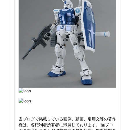
当ブログで掲載している画像、動画、引用文等の著作
権は、各権利者所有者に帰属しております。 当ブロ