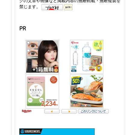
グの文章や画像など掲載内容の無断転載・無断複製を
禁じます。
PR