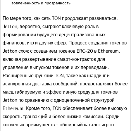
вовлеченность и прозрачность.
По мере того, как сеть TON продолжает развиваться,
Jetton, вероятно, сыграют ключевую роль в
формировании будущего децентрализованных
финансов, игр и других сфер. Процесс создания токенов
Jetton схож с созданием токенов ERC-20 в Ethereum,
включая развертывание смарт-контрактов для
управления выпуском токенов и их переводами.
Расширенные функции TON, такие как шардинг и
асинхронная доставка сообщений, предоставляют более
масштабируемую и эффективную среду для токенов
Jetton по сравнению с одноцепочечной структурой
Ethereum. Кроме того, TON обеспечивает более высокую
скорость транзакций и более низкие комиссии. Среди
ключевых преимуществ – обширный каталог игр от