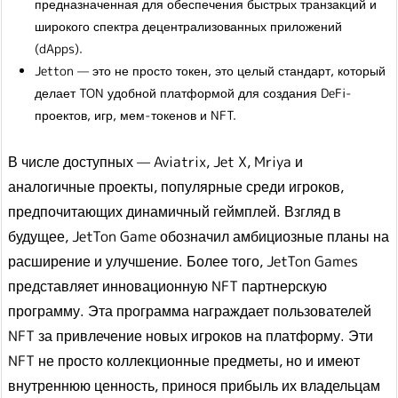
предназначенная для обеспечения быстрых транзакций и
широкого спектра децентрализованных приложений
(dApps).
Jetton — это не просто токен, это целый стандарт, который
делает TON удобной платформой для создания DeFi-
проектов, игр, мем-токенов и NFT.
В числе доступных — Aviatrix, Jet X, Mriya и
аналогичные проекты, популярные среди игроков,
предпочитающих динамичный геймплей. Взгляд в
будущее, JetTon Game обозначил амбициозные планы на
расширение и улучшение. Более того, JetTon Games
представляет инновационную NFT партнерскую
программу. Эта программа награждает пользователей
NFT за привлечение новых игроков на платформу. Эти
NFT не просто коллекционные предметы, но и имеют
внутреннюю ценность, принося прибыль их владельцам