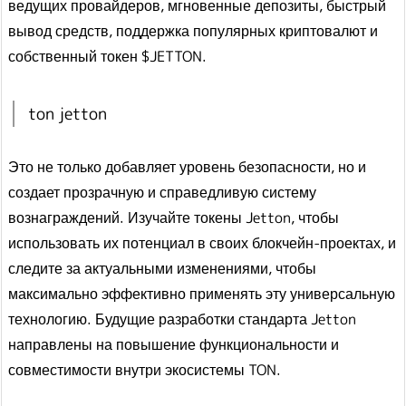
ведущих провайдеров, мгновенные депозиты, быстрый
вывод средств, поддержка популярных криптовалют и
собственный токен $JETTON.
ton jetton
Это не только добавляет уровень безопасности, но и
создает прозрачную и справедливую систему
вознаграждений. Изучайте токены Jetton, чтобы
использовать их потенциал в своих блокчейн-проектах, и
следите за актуальными изменениями, чтобы
максимально эффективно применять эту универсальную
технологию. Будущие разработки стандарта Jetton
направлены на повышение функциональности и
совместимости внутри экосистемы TON.