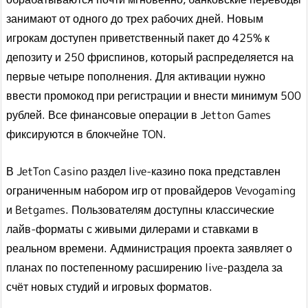
занимают от одного до трех рабочих дней. Новым
игрокам доступен приветственный пакет до 425% к
депозиту и 250 фриспинов, который распределяется на
первые четыре пополнения. Для активации нужно
ввести промокод при регистрации и внести минимум 500
рублей. Все финансовые операции в Jetton Games
фиксируются в блокчейне TON.
В JetTon Casino раздел live-казино пока представлен
ограниченным набором игр от провайдеров Vevogaming
и Betgames. Пользователям доступны классические
лайв-форматы с живыми дилерами и ставками в
реальном времени. Администрация проекта заявляет о
планах по постепенному расширению live-раздела за
счёт новых студий и игровых форматов.