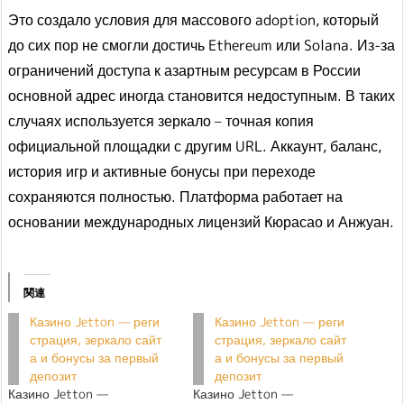
Это создало условия для массового adoption, который
до сих пор не смогли достичь Ethereum или Solana. Из-за
ограничений доступа к азартным ресурсам в России
основной адрес иногда становится недоступным. В таких
случаях используется зеркало – точная копия
официальной площадки с другим URL. Аккаунт, баланс,
история игр и активные бонусы при переходе
сохраняются полностью. Платформа работает на
основании международных лицензий Кюрасао и Анжуан.
関連
Казино Jetton — реги
Казино Jetton — реги
страция, зеркало сайт
страция, зеркало сайт
а и бонусы за первый
а и бонусы за первый
депозит
депозит
Казино Jetton —
Казино Jetton —