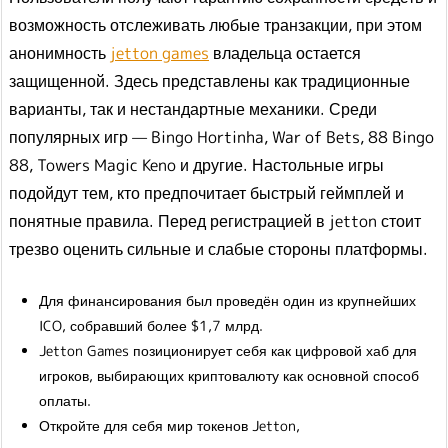
возможность отслеживать любые транзакции, при этом
анонимность
jetton games
владельца остается
защищенной. Здесь представлены как традиционные
варианты, так и нестандартные механики. Среди
популярных игр — Bingo Hortinha, War of Bets, 88 Bingo
88, Towers Magic Keno и другие. Настольные игры
подойдут тем, кто предпочитает быстрый геймплей и
понятные правила. Перед регистрацией в jetton стоит
трезво оценить сильные и слабые стороны платформы.
Для финансирования был проведён один из крупнейших
ICO, собравший более $1,7 млрд.
Jetton Games позиционирует себя как цифровой хаб для
игроков, выбирающих криптовалюту как основной способ
оплаты.
Откройте для себя мир токенов Jetton,