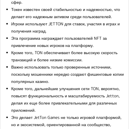
сфер.
Токен известен своей стабильностью и надежностью, что
делает его надежным активом среди пользователей.
Игроки используют JETTON для ставок, участия в играх и
получения наград.
Эта программа награждает пользователей NFT за
привлечение новых игроков на платформу.
Кроме того, TON обеспечивает более высокую скорость
транзакций и более низкие комиссии.
Важно использовать только проверенные источники,
поскольку мошенники нередко создают фишинговые копии
популярных казино.
Кроме того, дальнейшие улучшения сети TON, вероятно,
повысят функциональность и масштабируемость Jetton,
делая их еще более привлекательными для различных
приложений.
Это делает JetTon Games не только игровой платформой,
но и экосистемой, ориентированной на сообщество,