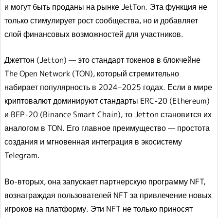
и могут быть проданы на рынке JetTon. Эта функция не
только стимулирует рост сообщества, но и добавляет
слой финансовых возможностей для участников.
Джеттон (Jetton) — это стандарт токенов в блокчейне
The Open Network (TON), который стремительно
набирает популярность в 2024–2025 годах. Если в мире
криптовалют доминируют стандарты ERC-20 (Ethereum)
и BEP-20 (Binance Smart Chain), то Jetton становится их
аналогом в TON. Его главное преимущество — простота
создания и мгновенная интеграция в экосистему
Telegram.
Во-вторых, она запускает партнерскую программу NFT,
вознаграждая пользователей NFT за привлечение новых
игроков на платформу. Эти NFT не только приносят