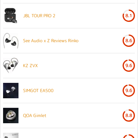
JBL TOUR PRO 2
8.1
See Audio x Z Reviews Rinko
8.6
KZ ZVX
9.6
SIMGOT EA500
9.6
QOA Gimlet
8.8