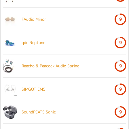
FAudio Minor
9
qdc Neptune
9
Reecho & Peacock Audio Spring
9
SIMGOT EM5
9
SoundPEATS Sonic
9