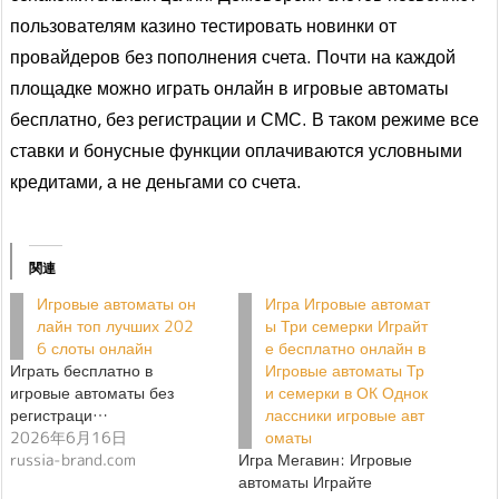
пользователям казино тестировать новинки от
провайдеров без пополнения счета. Почти на каждой
площадке можно играть онлайн в игровые автоматы
бесплатно, без регистрации и СМС. В таком режиме все
ставки и бонусные функции оплачиваются условными
кредитами, а не деньгами со счета.
関連
Игровые автоматы он
Игра Игровые автомат
лайн топ лучших 202
ы Три семерки Играйт
6 слоты онлайн
е бесплатно онлайн в
Играть бесплатно в
Игровые автоматы Тр
игровые автоматы без
и семерки в ОК Однок
регистраци…
лассники игровые авт
2026年6月16日
оматы
russia-brand.com
Игра Мегавин: Игровые
автоматы Играйте