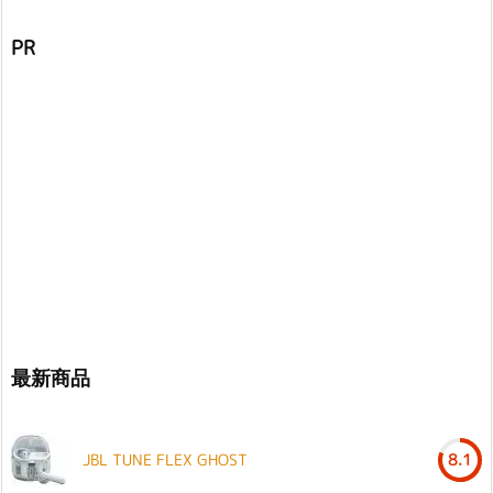
PR
最新商品
JBL TUNE FLEX GHOST
8.1