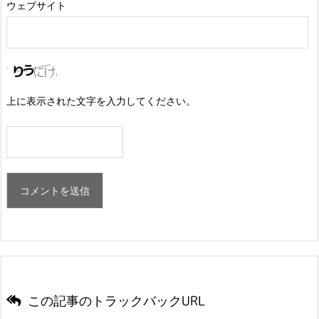
ウェブサイト
上に表示された文字を入力してください。
この記事のトラックバックURL