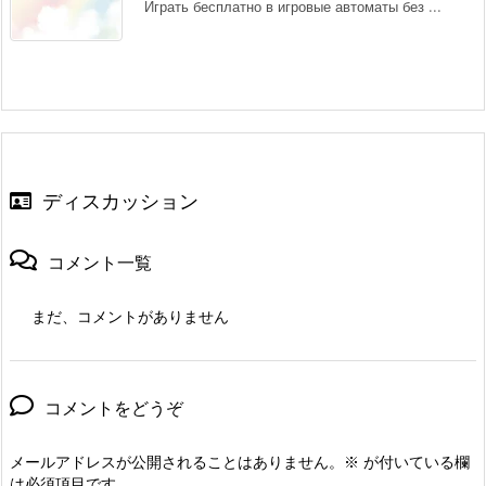
Играть бесплатно в игровые автоматы без ...
ディスカッション
コメント一覧
まだ、コメントがありません
コメントをどうぞ
メールアドレスが公開されることはありません。
※
が付いている欄
は必須項目です