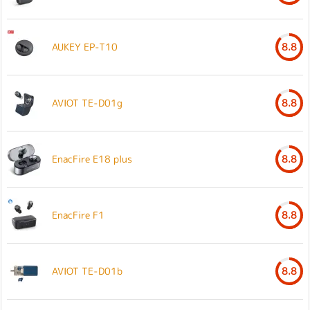
AUKEY EP-T10
8.8
AVIOT TE-D01g
8.8
EnacFire E18 plus
8.8
EnacFire F1
8.8
AVIOT TE-D01b
8.8