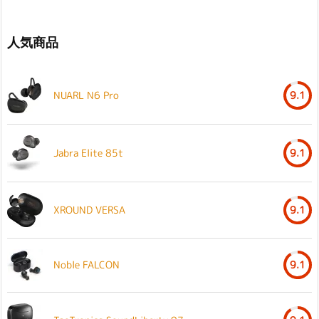
人気商品
NUARL N6 Pro
9.1
Jabra Elite 85t
9.1
XROUND VERSA
9.1
Noble FALCON
9.1