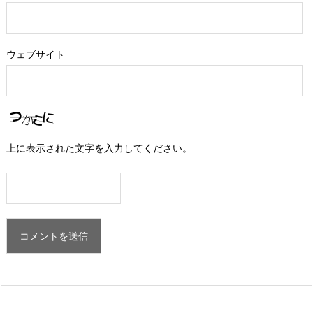
ウェブサイト
上に表示された文字を入力してください。