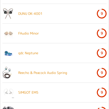
DUNU DK-4001
9
FAudio Minor
9
qdc Neptune
9
Reecho & Peacock Audio Spring
9
SIMGOT EM5
9