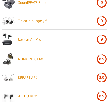
SoundPEATS Sonic
9
Thieaudio legacy 5
9
EarFun Air Pro
9
NUARL NT01AX
8.9
KBEAR LARK
8.9
AR:TIO RK01
8.9