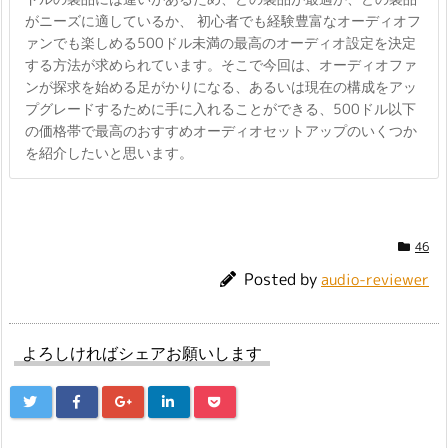
がニーズに適しているか、 初心者でも経験豊富なオーディオフ
ァンでも楽しめる500ドル未満の最高のオーディオ設定を決定
する方法が求められています。そこで今回は、オーディオファ
ンが探求を始める足がかりになる、あるいは現在の構成をアッ
プグレードするために手に入れることができる、500ドル以下
の価格帯で最高のおすすめオーディオセットアップのいくつか
を紹介したいと思います。
46
Posted by
audio-reviewer
よろしければシェアお願いします