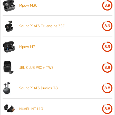
Mpow M30
8.9
SoundPEATS Truengine 3SE
8.9
Mpow M7
8.9
JBL CLUB PRO+ TWS
8.9
SoundPEATS Dudios T8
8.8
NUARL NT110
8.8