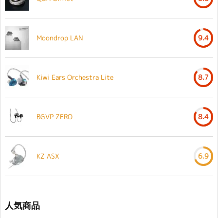
Moondrop LAN
9.4
Kiwi Ears Orchestra Lite
8.7
BGVP ZERO
8.4
KZ ASX
6.9
人気商品