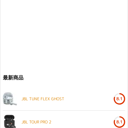
最新商品
JBL TUNE FLEX GHOST
8.1
JBL TOUR PRO 2
8.1