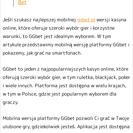
Bet
Jeśli szukasz najlepszej mobilnej
ggbet pl
wersji kasyna
online, które oferuje szeroki wybór gier i korzystne
warunki, to GGbet jest idealnym wyborem. W tym
artykule przedstawimy mobilną wersję platformy GGbet i
pokazemy, jak grać na smartfonach.
GGbet to jeden z najpopularniejszych kasyn online, które
oferują szeroki wybór gier, w tym ruletka, blackjack, poker
i wiele innych. Platforma jest dostępna w wielu krajach,
w tym w Polsce, gdzie jest popularnym wyborem dla
graczy.
Mobilna wersja platformy GGbet pozwoli Ci grać w Twoje
ulubione gry, gdziekolwiek jesteś. Aplikacja jest dostępna