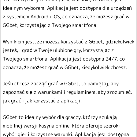
idealnym wyborem. Aplikacja jest dostępna dla urządzeń
z systemem Android i iOS, co oznacza, że możesz grać w
GGbet, korzystając z Twojego smartfona.
Wynikiem jest, że możesz korzystać z GGbet, gdziekolwiek
jesteś, i grać w Twoje ulubione gry, korzystając z
Twojego smartfona. Aplikacja jest dostępna 24/7, co
oznacza, że możesz grać w GGbet, kiedykolwiek chcesz.
Jeśli chcesz zacząć grać w GGbet, to pamiętaj, aby
zapoznać się z warunkami i regulaminem, aby zrozumieć,
jak grać i jak korzystać z aplikacji.
GGbet to idealny wybór dla graczy, którzy szukają
mobilnej wersji kasyna online, która oferuje szeroki
wybór gier i korzystne warunki. Aplikacja jest dostępna