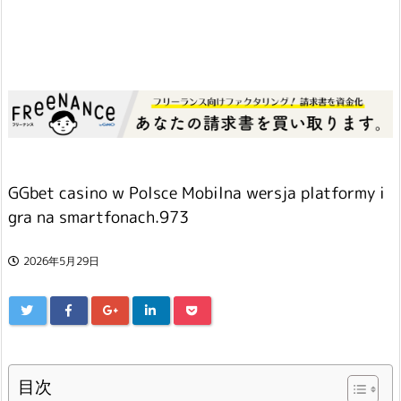
GGbet casino w Polsce Mobilna wersja platformy i
gra na smartfonach.973
2026年5月29日
目次