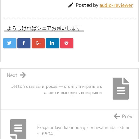
Posted by
audio-reviewer
よろしければシェアお願いします
Next
Jetton отзывы игроков — стоит ли играть в к
азино и выводить выигрыши
Prev
Fraga onlayn kazinoda giri v hesabn idar edilm
si.6504