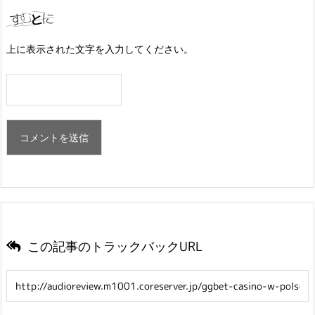
上に表示された文字を入力してください。
この記事のトラックバックURL