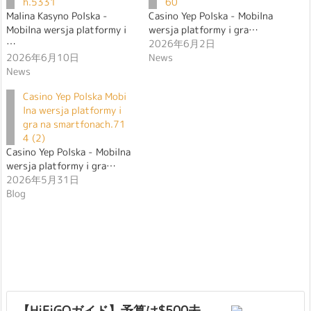
h.5331
60
Malina Kasyno Polska -
Casino Yep Polska - Mobilna
Mobilna wersja platformy i
wersja platformy i gra…
…
2026年6月2日
2026年6月10日
News
News
Casino Yep Polska Mobi
lna wersja platformy i
gra na smartfonach.71
4 (2)
Casino Yep Polska - Mobilna
wersja platformy i gra…
2026年5月31日
Blog
【HiFiGOガイド】予算は$500未