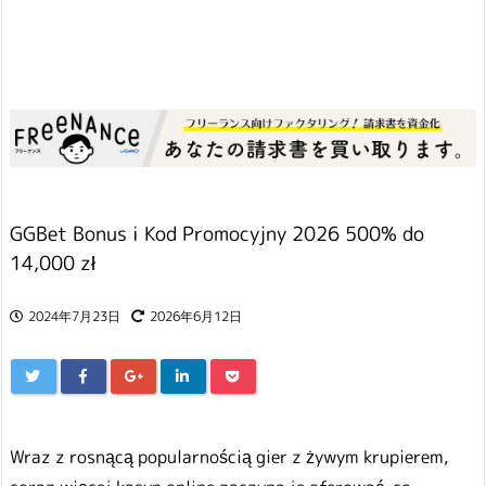
GGBet Bonus i Kod Promocyjny 2026 500% do
14,000 zł
2024年7月23日
2026年6月12日
Wraz z rosnącą popularnością gier z żywym krupierem,