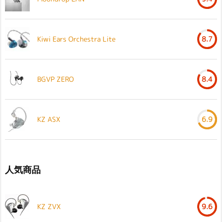
Kiwi Ears Orchestra Lite
8.7
BGVP ZERO
8.4
KZ ASX
6.9
人気商品
KZ ZVX
9.6