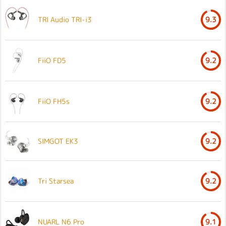
TRI Audio TRI-i3
9.3
FiiO FD5
9.2
FiiO FH5s
9.2
SIMGOT EK3
9.2
Tri Starsea
9.2
NUARL N6 Pro
9.1