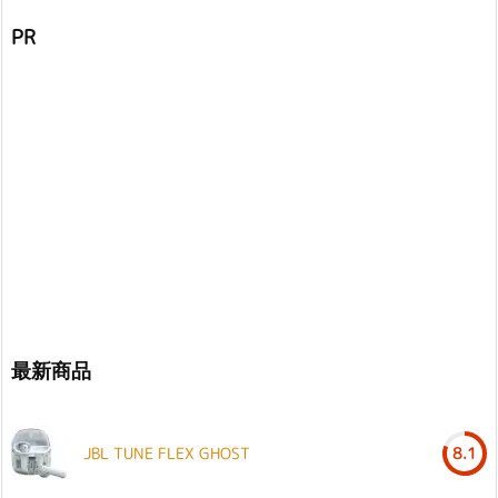
PR
最新商品
JBL TUNE FLEX GHOST
8.1