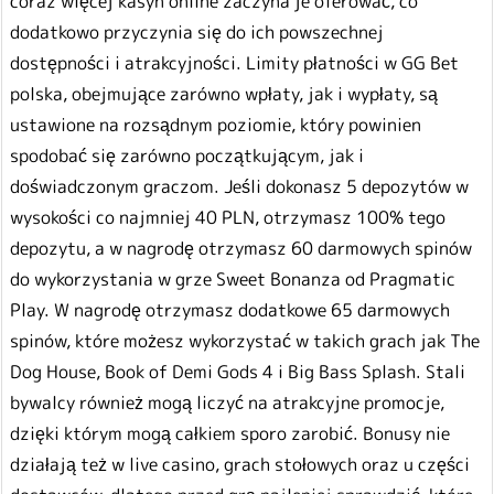
coraz więcej kasyn online zaczyna je oferować, co
dodatkowo przyczynia się do ich powszechnej
dostępności i atrakcyjności. Limity płatności w GG Bet
polska, obejmujące zarówno wpłaty, jak i wypłaty, są
ustawione na rozsądnym poziomie, który powinien
spodobać się zarówno początkującym, jak i
doświadczonym graczom. Jeśli dokonasz 5 depozytów w
wysokości co najmniej 40 PLN, otrzymasz 100% tego
depozytu, a w nagrodę otrzymasz 60 darmowych spinów
do wykorzystania w grze Sweet Bonanza od Pragmatic
Play. W nagrodę otrzymasz dodatkowe 65 darmowych
spinów, które możesz wykorzystać w takich grach jak The
Dog House, Book of Demi Gods 4 i Big Bass Splash. Stali
bywalcy również mogą liczyć na atrakcyjne promocje,
dzięki którym mogą całkiem sporo zarobić. Bonusy nie
działają też w live casino, grach stołowych oraz u części