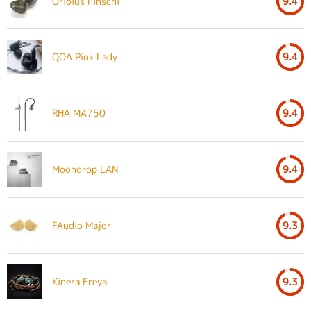
Oriolus Finschi
9.4
QOA Pink Lady
9.4
RHA MA750
9.4
Moondrop LAN
9.4
FAudio Major
9.3
Kinera Freya
9.3