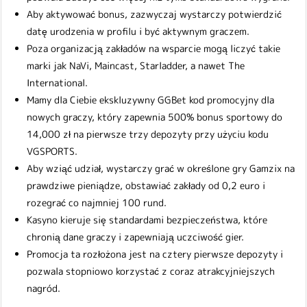
Aby aktywować bonus, zazwyczaj wystarczy potwierdzić
datę urodzenia w profilu i być aktywnym graczem.
Poza organizacją zakładów na wsparcie mogą liczyć takie
marki jak NaVi, Maincast, Starladder, a nawet The
International.
Mamy dla Ciebie ekskluzywny GGBet kod promocyjny dla
nowych graczy, który zapewnia 500% bonus sportowy do
14,000 zł na pierwsze trzy depozyty przy użyciu kodu
VGSPORTS.
Aby wziąć udział, wystarczy grać w określone gry Gamzix na
prawdziwe pieniądze, obstawiać zakłady od 0,2 euro i
rozegrać co najmniej 100 rund.
Kasyno kieruje się standardami bezpieczeństwa, które
chronią dane graczy i zapewniają uczciwość gier.
Promocja ta rozłożona jest na cztery pierwsze depozyty i
pozwala stopniowo korzystać z coraz atrakcyjniejszych
nagród.