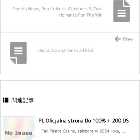
Sports News, Pop Culture, Outdoors & Viral
Moments For The Win
Prev
casino tournaments 248txt
関連記事
PL Oficjalna strona Do 100% + 200 DS
Fat Pirate Casino, założone w 2024 roku, ...