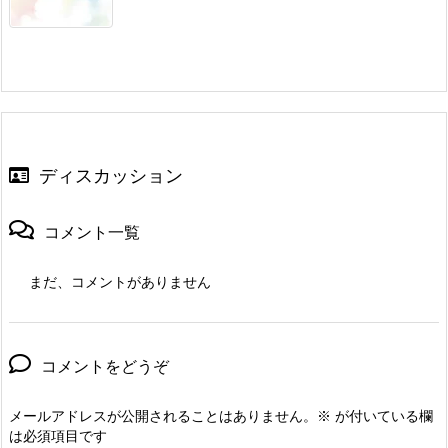
ディスカッション
コメント一覧
まだ、コメントがありません
コメントをどうぞ
メールアドレスが公開されることはありません。
※
が付いている欄
は必須項目です