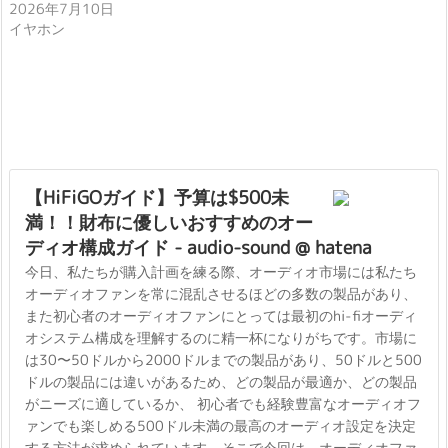
2026年7月10日
イヤホン
【HiFiGOガイド】予算は$500未
満！！財布に優しいおすすめのオー
ディオ構成ガイド - audio-sound @ hatena
今日、私たちが購入計画を練る際、オーディオ市場には私たち
オーディオファンを常に混乱させるほどの多数の製品があり、
また初心者のオーディオファンにとっては最初のhi-fiオーディ
オシステム構成を理解するのに精一杯になりがちです。市場に
は30〜50ドルから2000ドルまでの製品があり、50ドルと500
ドルの製品には違いがあるため、どの製品が最適か、どの製品
がニーズに適しているか、 初心者でも経験豊富なオーディオフ
ァンでも楽しめる500ドル未満の最高のオーディオ設定を決定
する方法が求められています。そこで今回は、オーディオファ