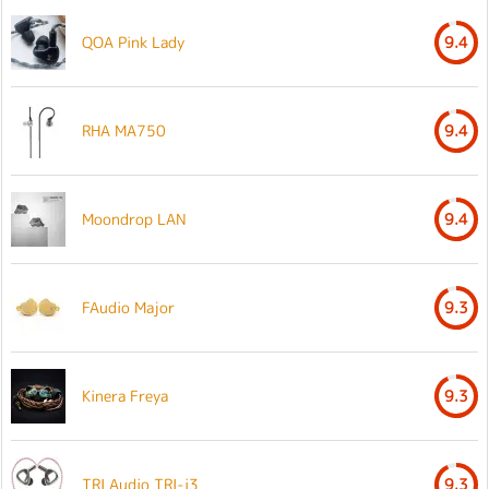
QOA Pink Lady
9.4
RHA MA750
9.4
Moondrop LAN
9.4
FAudio Major
9.3
Kinera Freya
9.3
TRI Audio TRI-i3
9.3