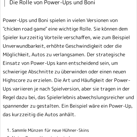
Die Rolle von Power-Ups und Boni
Power-Ups und Boni spielen in vielen Versionen von
"chicken road game" eine wichtige Rolle. Sie können dem
Spieler kurzzeitig Vorteile verschaffen, wie zum Beispiel
Unverwundbarkeit, erhöhte Geschwindigkeit oder die
Möglichkeit, Autos zu verlangsamen. Der strategische
Einsatz von Power-Ups kann entscheidend sein, um
schwierige Abschnitte zu überwinden oder einen neuen
Highscore zu erzielen. Die Art und Häufigkeit der Power-
Ups variieren je nach Spielversion, aber sie tragen in der
Regel dazu bei, das Spielerlebnis abwechslungsreicher und
spannender zu gestalten. Ein Beispiel wäre ein Power-Up,
das kurzzeitig die Autos anhält.
Sammle Münzen für neue Hühner-Skins