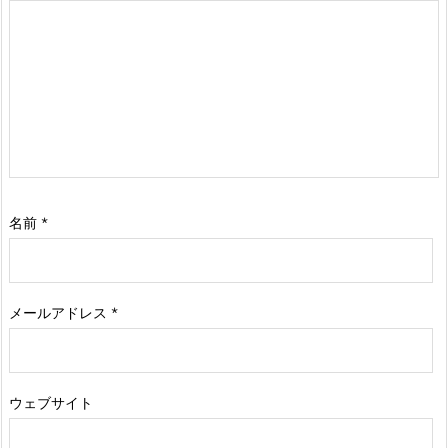
名前
*
メールアドレス
*
ウェブサイト