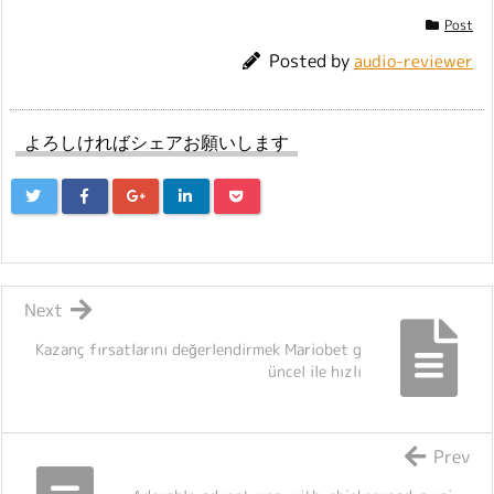
Post
Posted by
audio-reviewer
よろしければシェアお願いします
Next
Kazanç fırsatlarını değerlendirmek Mariobet g
üncel ile hızlı
Prev