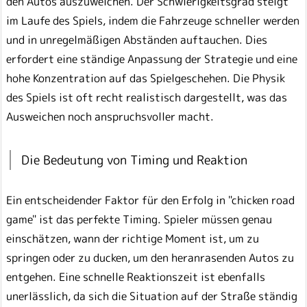
den Autos auszuweichen. Der Schwierigkeitsgrad steigt
im Laufe des Spiels, indem die Fahrzeuge schneller werden
und in unregelmäßigen Abständen auftauchen. Dies
erfordert eine ständige Anpassung der Strategie und eine
hohe Konzentration auf das Spielgeschehen. Die Physik
des Spiels ist oft recht realistisch dargestellt, was das
Ausweichen noch anspruchsvoller macht.
Die Bedeutung von Timing und Reaktion
Ein entscheidender Faktor für den Erfolg in "chicken road
game" ist das perfekte Timing. Spieler müssen genau
einschätzen, wann der richtige Moment ist, um zu
springen oder zu ducken, um den heranrasenden Autos zu
entgehen. Eine schnelle Reaktionszeit ist ebenfalls
unerlässlich, da sich die Situation auf der Straße ständig