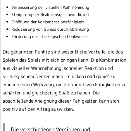
Verbesserung der visuellen Wahrnehmung
Steigerung der Reaktionsgeschwindigkeit
Erhöhung der Konzentrationsfähigkeit
Reduzierung von Stress durch Ablenkung
Förderung der strategischen Denkweise
Die genannten Punkte sind wesentliche Vorteile, die das
Spielen des Spiels mit sich bringen kann. Die Kombination
aus visueller Wahrnehmung, schneller Reaktion und
strategischem Denken macht "chicken road game" zu
einem idealen Werkzeug, um die kognitiven Fähigkeiten zu
schärfen und gleichzeitig Spaß zu haben. Die
abschließende Aneignung dieser Fähigkeiten kann sich
positiv auf den Alltag auswirken.
Die verschiedenen Versionen und