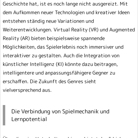
Geschichte hat, ist es noch lange nicht ausgereizt. Mit
dem Aufkommen neuer Technologien und kreativer Ideen
entstehen ständig neue Variationen und
Weiterentwicklungen. Virtual Reality (VR) und Augmented
Reality (AR) bieten beispielsweise spannende
Möglichkeiten, das Spielerlebnis noch immersiver und
interaktiver zu gestalten. Auch die Integration von
künstlicher Intelligenz (KI) könnte dazu beitragen,
intelligentere und anpassungsfähigere Gegner zu
erschaffen. Die Zukunft des Genres sieht
vielversprechend aus.
Die Verbindung von Spielmechanik und
Lernpotential