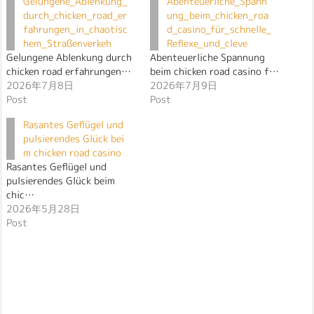
Gelungene_Ablenkung_
Abenteuerliche_Spann
durch_chicken_road_er
ung_beim_chicken_roa
fahrungen_in_chaotisc
d_casino_für_schnelle_
hem_Straßenverkeh
Reflexe_und_cleve
Gelungene Ablenkung durch
Abenteuerliche Spannung
chicken road erfahrungen…
beim chicken road casino f…
2026年7月8日
2026年7月9日
Post
Post
Rasantes Geflügel und
pulsierendes Glück bei
m chicken road casino
Rasantes Geflügel und
pulsierendes Glück beim
chic…
2026年5月28日
Post