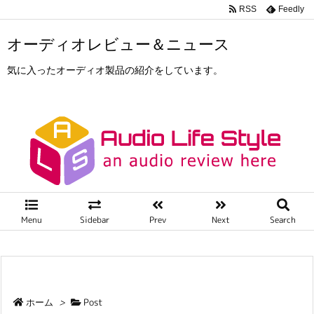
RSS
Feedly
オーディオレビュー＆ニュース
気に入ったオーディオ製品の紹介をしています。
Menu
Sidebar
Prev
Next
Search
ホーム
>
Post