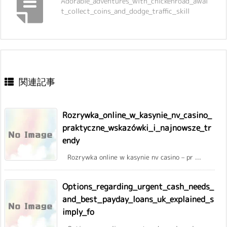
Adorable_adventures_with_chickenroad_awai
t_collect_coins_and_dodge_traffic_skill
関連記事
Rozrywka_online_w_kasynie_nv_casino_
praktyczne_wskazówki_i_najnowsze_tr
endy
Rozrywka online w kasynie nv casino – pr ...
Options_regarding_urgent_cash_needs_
and_best_payday_loans_uk_explained_s
imply_fo