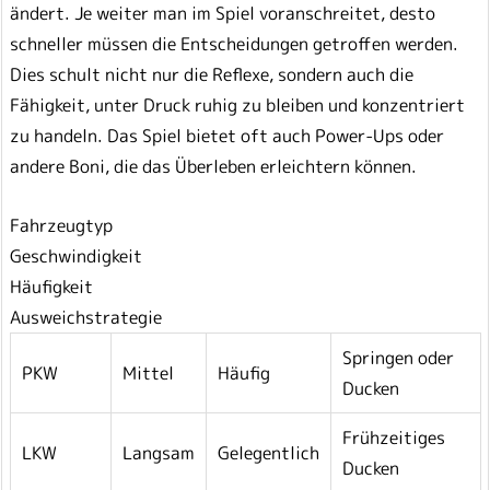
ändert. Je weiter man im Spiel voranschreitet, desto
schneller müssen die Entscheidungen getroffen werden.
Dies schult nicht nur die Reflexe, sondern auch die
Fähigkeit, unter Druck ruhig zu bleiben und konzentriert
zu handeln. Das Spiel bietet oft auch Power-Ups oder
andere Boni, die das Überleben erleichtern können.
Fahrzeugtyp
Geschwindigkeit
Häufigkeit
Ausweichstrategie
Springen oder
PKW
Mittel
Häufig
Ducken
Frühzeitiges
LKW
Langsam
Gelegentlich
Ducken