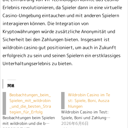
Erlebnis revolutionieren, da Spieler dann in eine virtuelle
Casino-Umgebung eintauchen und mit anderen Spielern
interagieren können. Die Integration von
Kryptowährungen würde zusätzliche Anonymität und
Sicherheit bei den Zahlungen bieten. Insgesamt ist
wildrobin casino gut positioniert, um auch in Zukunft
erfolgreich zu sein und seinen Spielern ein erstklassiges
Unterhaltungserlebnis zu bieten.
関連
Beobachtungen_beim_
Wildrobin Casino im Te
Spielen_mit_wildrobin
st: Spiele, Boni, Ausza
_und_die_besten_Stra
hlungen
tegien_für_Erfolg
Wildrobin Casino im Test:
Beobachtungen beim Spielen
Spiele, Boni und Zahlung…
mit wildrobin und die b…
2026年6月6日