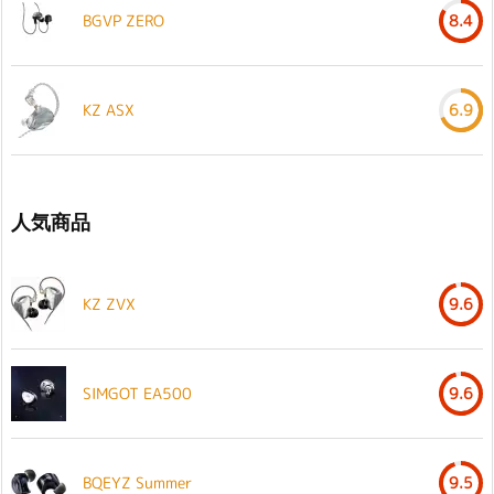
BGVP ZERO
8.4
KZ ASX
6.9
人気商品
KZ ZVX
9.6
SIMGOT EA500
9.6
BQEYZ Summer
9.5