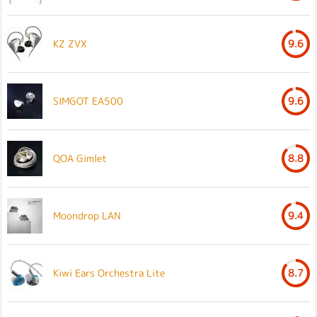
KZ ZVX
9.6
SIMGOT EA500
9.6
QOA Gimlet
8.8
Moondrop LAN
9.4
Kiwi Ears Orchestra Lite
8.7