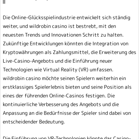
Die Online-Glücksspielindustrie entwickelt sich ständig
weiter, und wildrobin casino ist bestrebt, mit den
neuesten Trends und Innovationen Schritt zu halten.
Zukünftige Entwicklungen könnten die Integration von
Kryptowährungen als Zahlungsmittel, die Erweiterung des
Live-Casino-Angebots und die Einführung neuer
Technologien wie Virtual Reality (VR) umfassen.
wildrobin casino möchte seinen Spielern weiterhin ein
erstklassiges Spielerlebnis bieten und seine Position als
eines der führenden Online-Casinos festigen. Die
kontinuierliche Verbesserung des Angebots und die
Anpassung an die Bedürfnisse der Spieler sind dabei von
entscheidender Bedeutung.
Die Einführung von VR-Technologien könnte das Casino-