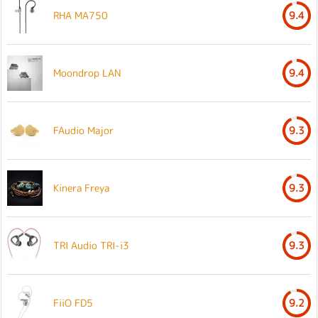
RHA MA750
9.4
Moondrop LAN
9.4
FAudio Major
9.3
Kinera Freya
9.3
TRI Audio TRI-i3
9.3
FiiO FD5
9.2