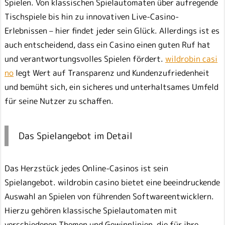
Spielen. Von klassischen Spielautomaten über aufregende
Tischspiele bis hin zu innovativen Live-Casino-
Erlebnissen – hier findet jeder sein Glück. Allerdings ist es
auch entscheidend, dass ein Casino einen guten Ruf hat
und verantwortungsvolles Spielen fördert.
wildrobin casi
no
legt Wert auf Transparenz und Kundenzufriedenheit
und bemüht sich, ein sicheres und unterhaltsames Umfeld
für seine Nutzer zu schaffen.
Das Spielangebot im Detail
Das Herzstück jedes Online-Casinos ist sein
Spielangebot. wildrobin casino bietet eine beeindruckende
Auswahl an Spielen von führenden Softwareentwicklern.
Hierzu gehören klassische Spielautomaten mit
verschiedenen Themen und Gewinnlinien, die für ihre