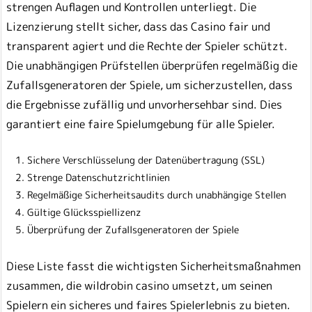
strengen Auflagen und Kontrollen unterliegt. Die
Lizenzierung stellt sicher, dass das Casino fair und
transparent agiert und die Rechte der Spieler schützt.
Die unabhängigen Prüfstellen überprüfen regelmäßig die
Zufallsgeneratoren der Spiele, um sicherzustellen, dass
die Ergebnisse zufällig und unvorhersehbar sind. Dies
garantiert eine faire Spielumgebung für alle Spieler.
Sichere Verschlüsselung der Datenübertragung (SSL)
Strenge Datenschutzrichtlinien
Regelmäßige Sicherheitsaudits durch unabhängige Stellen
Gültige Glücksspiellizenz
Überprüfung der Zufallsgeneratoren der Spiele
Diese Liste fasst die wichtigsten Sicherheitsmaßnahmen
zusammen, die wildrobin casino umsetzt, um seinen
Spielern ein sicheres und faires Spielerlebnis zu bieten.