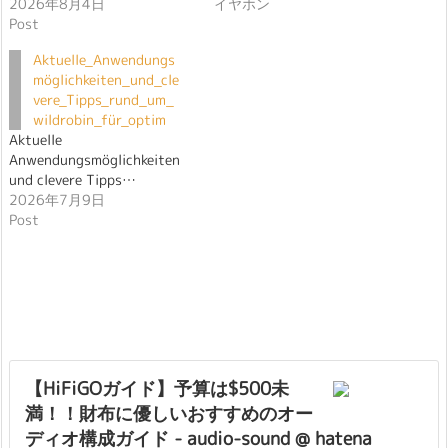
2026年8月4日
イヤホン
Post
Aktuelle_Anwendungs
möglichkeiten_und_cle
vere_Tipps_rund_um_
wildrobin_für_optim
Aktuelle
Anwendungsmöglichkeiten
und clevere Tipps…
2026年7月9日
Post
【HiFiGOガイド】予算は$500未
満！！財布に優しいおすすめのオー
ディオ構成ガイド - audio-sound @ hatena