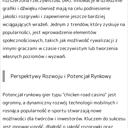
rozszerzona rzeczywistość (AR). Innowacje w dziedzinie
grafiki i dźwięku również mają na celu podniesienie
jakości rozgrywki i zapewnienie jeszcze bardziej
wciągających wrażeń. Jednym z trendów, który zyskuje na
popularności, jest wprowadzenie elementów
społecznościowych, takich jak możliwość rywalizacji z
innymi graczami w czasie rzeczywistym lub tworzenia
własnych poziomów i wyzwań.
Perspektywy Rozwoju i Potencjał Rynkowy
Potencjał rynkowy gier typu "chicken road casino" jest
ogromny, a dynamiczny rozwój technologii mobilnych i
rosnąca popularność e-sportu stwarzają nowe
możliwości dla twórców i inwestorów. Kluczem do sukcesu
jest innowacyjność, dbałość o jakość rozgrywki oraz