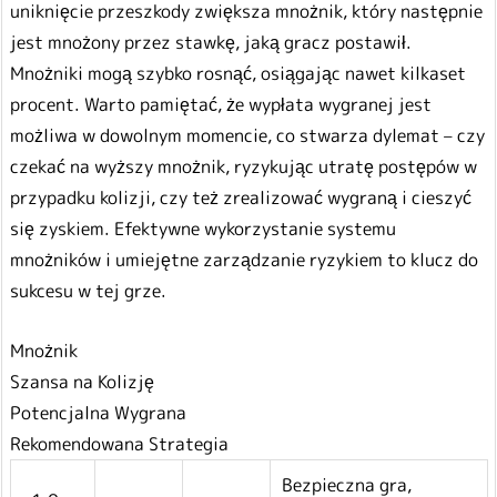
uniknięcie przeszkody zwiększa mnożnik, który następnie
jest mnożony przez stawkę, jaką gracz postawił.
Mnożniki mogą szybko rosnąć, osiągając nawet kilkaset
procent. Warto pamiętać, że wypłata wygranej jest
możliwa w dowolnym momencie, co stwarza dylemat – czy
czekać na wyższy mnożnik, ryzykując utratę postępów w
przypadku kolizji, czy też zrealizować wygraną i cieszyć
się zyskiem. Efektywne wykorzystanie systemu
mnożników i umiejętne zarządzanie ryzykiem to klucz do
sukcesu w tej grze.
Mnożnik
Szansa na Kolizję
Potencjalna Wygrana
Rekomendowana Strategia
Bezpieczna gra,