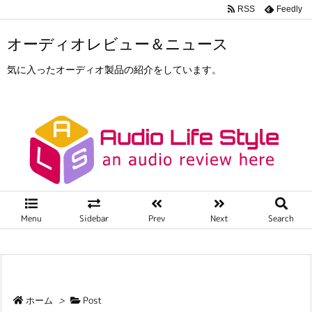
RSS
Feedly
オーディオレビュー＆ニュース
気に入ったオーディオ製品の紹介をしています。
Menu
Sidebar
Prev
Next
Search
ホーム
>
Post