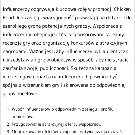
Influencerzy odgrywają kluczową rolę w promocji Chicken
Road. Ich zasięg i wiarygodność pozwalają na dotarcie do
szerokiego grona potencjalnych graczy. Współpraca z
influencerami obejmuje często sponsorowane streamy,
recenzje gry oraz organizację konkursów z atrakcyjnymi
nagrodami. Ważne jest, aby influencerzy byli autentyczni
i przedstawiali grę w obiektywny sposób, aby nie stracić
zaufania swojej publiczności. Skuteczna kampania
marketingowa oparta na influencerach powinna być
spójna z wizerunkiem gry i skierowana do odpowiedniej
grupy docelowej.
Wybór influencerów o odpowiednim zasięgu i profilu
odbiorców.
Przygotowanie atrakcyjnej oferty współpracy.
Monitorowanie efektów kampanii i optymalizacja działań.