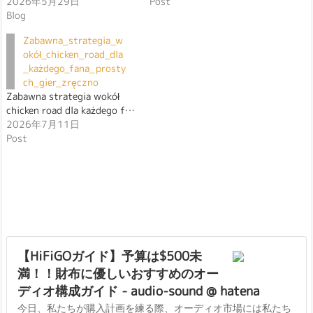
2026年5月29日
Post
Blog
Zabawna_strategia_w
okół_chicken_road_dla
_każdego_fana_prosty
ch_gier_zręczno
Zabawna strategia wokół
chicken road dla każdego f…
2026年7月11日
Post
【HiFiGOガイド】予算は$500未
満！！財布に優しいおすすめのオー
ディオ構成ガイド - audio-sound @ hatena
今日、私たちが購入計画を練る際、オーディオ市場には私たち