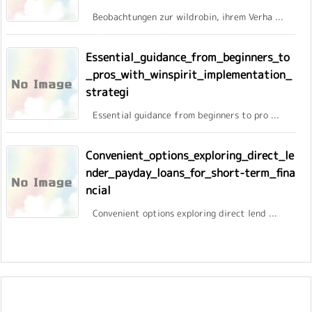
Beobachtungen zur wildrobin, ihrem Verha ...
Essential_guidance_from_beginners_to
_pros_with_winspirit_implementation_
strategi
Essential guidance from beginners to pro ...
Convenient_options_exploring_direct_le
nder_payday_loans_for_short-term_fina
ncial
Convenient options exploring direct lend ...