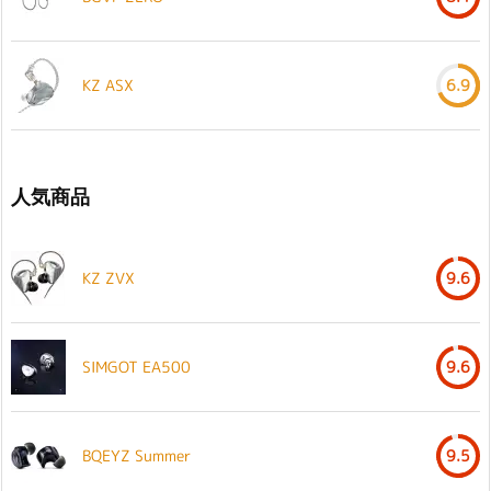
KZ ASX
6.9
人気商品
KZ ZVX
9.6
SIMGOT EA500
9.6
BQEYZ Summer
9.5