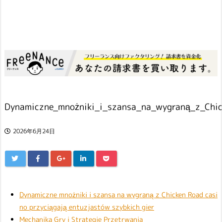
Dynamiczne_mnożniki_i_szansa_na_wygraną_z_Chic
2026年6月24日
Dynamiczne mnożniki i szansa na wygraną z Chicken Road casi
no przyciągają entuzjastów szybkich gier
Mechanika Gry i Strategie Przetrwania