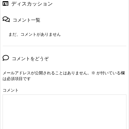
ディスカッション
コメント一覧
まだ、コメントがありません
コメントをどうぞ
メールアドレスが公開されることはありません。
※
が付いている欄
は必須項目です
コメント