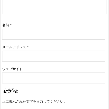
名前
*
メールアドレス
*
ウェブサイト
上に表示された文字を入力してください。