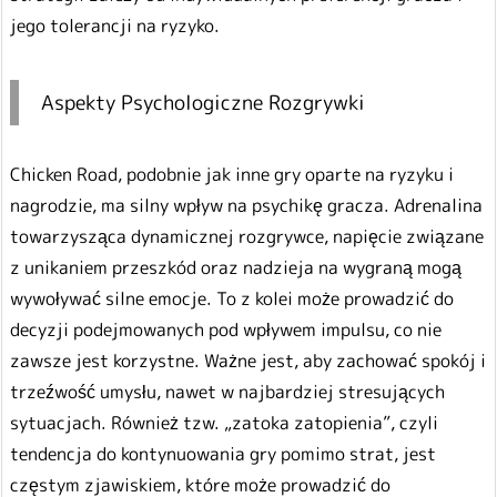
jego tolerancji na ryzyko.
Aspekty Psychologiczne Rozgrywki
Chicken Road, podobnie jak inne gry oparte na ryzyku i
nagrodzie, ma silny wpływ na psychikę gracza. Adrenalina
towarzysząca dynamicznej rozgrywce, napięcie związane
z unikaniem przeszkód oraz nadzieja na wygraną mogą
wywoływać silne emocje. To z kolei może prowadzić do
decyzji podejmowanych pod wpływem impulsu, co nie
zawsze jest korzystne. Ważne jest, aby zachować spokój i
trzeźwość umysłu, nawet w najbardziej stresujących
sytuacjach. Również tzw. „zatoka zatopienia”, czyli
tendencja do kontynuowania gry pomimo strat, jest
częstym zjawiskiem, które może prowadzić do