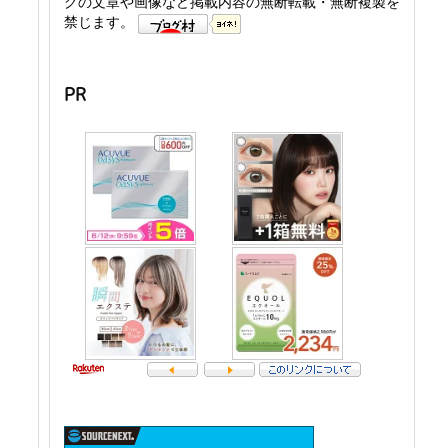
グの文章や画像など掲載内容の無断転載・無断複製を
禁じます。
PR