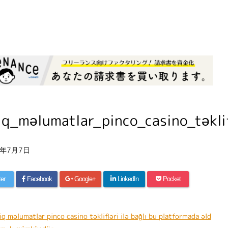
iq_məlumatlar_pinco_casino_təkli
6年7月7日
ter
Facebook
Google+
LinkedIn
Pocket
q məlumatlar pinco casino təklifləri ilə bağlı bu platformada əld