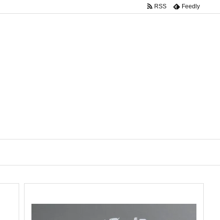
RSS
Feedly