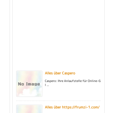
Alles über Caspero
Caspero: Ihre Anlaufstelle für Online-G
l ...
Alles über https://frumzi-1.com/