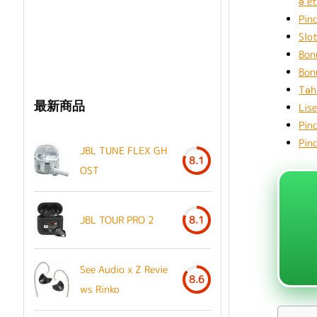
ə e
Pin
Slot
Bon
Bon
Təh
最新商品
Lis
Pin
Pin
JBL TUNE FLEX GH
8.1
OST
JBL TOUR PRO 2
8.1
See Audio x Z Revie
8.6
ws Rinko