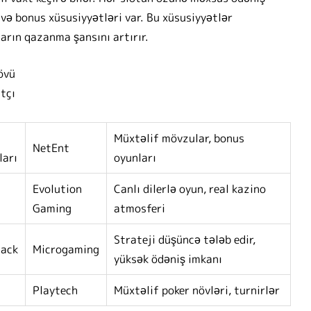
 və bonus xüsusiyyətləri var. Bu xüsusiyyətlər
arın qazanma şansını artırır.
övü
tçı
Müxtəlif mövzular, bonus
NetEnt
ları
oyunları
Evolution
Canlı dilerlə oyun, real kazino
Gaming
atmosferi
Strateji düşüncə tələb edir,
jack
Microgaming
yüksək ödəniş imkanı
Playtech
Müxtəlif poker növləri, turnirlər