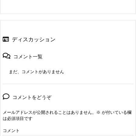
ディスカッション
コメント一覧
まだ、コメントがありません
コメントをどうぞ
メールアドレスが公開されることはありません。
※
が付いている欄
は必須項目です
コメント