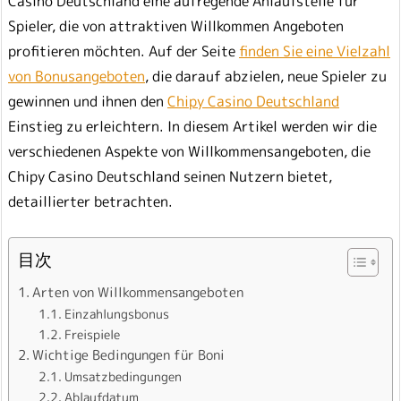
Casino Deutschland eine aufregende Anlaufstelle für
Spieler, die von attraktiven Willkommen Angeboten
profitieren möchten. Auf der Seite
finden Sie eine Vielzahl
von Bonusangeboten
, die darauf abzielen, neue Spieler zu
gewinnen und ihnen den
Chipy Casino Deutschland
Einstieg zu erleichtern. In diesem Artikel werden wir die
verschiedenen Aspekte von Willkommensangeboten, die
Chipy Casino Deutschland seinen Nutzern bietet,
detaillierter betrachten.
目次
Arten von Willkommensangeboten
Einzahlungsbonus
Freispiele
Wichtige Bedingungen für Boni
Umsatzbedingungen
Ablaufdatum