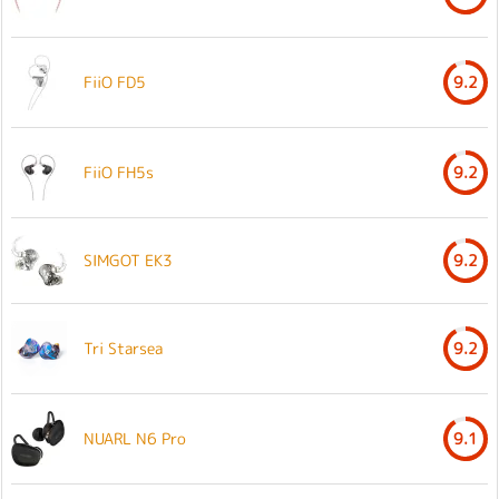
FiiO FD5
9.2
FiiO FH5s
9.2
SIMGOT EK3
9.2
Tri Starsea
9.2
NUARL N6 Pro
9.1