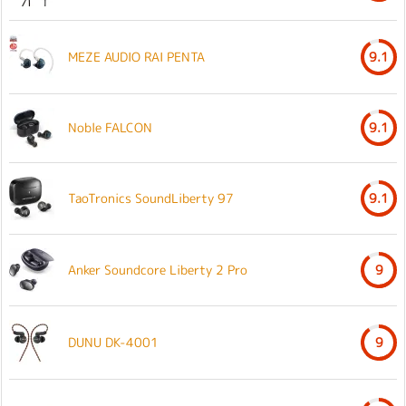
MEZE AUDIO RAI PENTA
9.1
Noble FALCON
9.1
TaoTronics SoundLiberty 97
9.1
Anker Soundcore Liberty 2 Pro
9
DUNU DK-4001
9