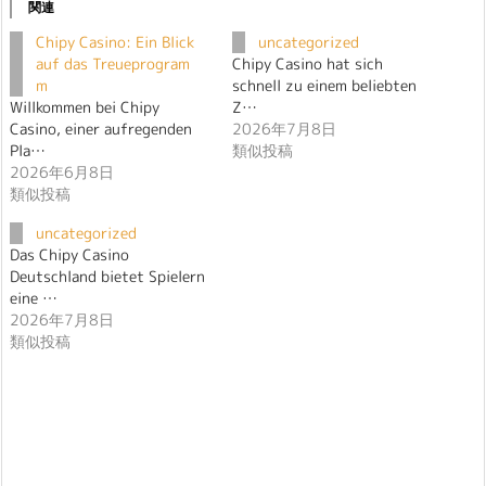
関連
Chipy Casino: Ein Blick
uncategorized
auf das Treueprogram
Chipy Casino hat sich
m
schnell zu einem beliebten
Willkommen bei Chipy
Z…
Casino, einer aufregenden
2026年7月8日
Pla…
類似投稿
2026年6月8日
類似投稿
uncategorized
Das Chipy Casino
Deutschland bietet Spielern
eine …
2026年7月8日
類似投稿