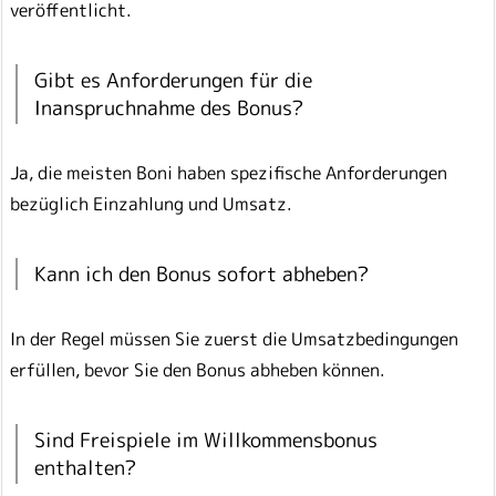
veröffentlicht.
Gibt es Anforderungen für die
Inanspruchnahme des Bonus?
Ja, die meisten Boni haben spezifische Anforderungen
bezüglich Einzahlung und Umsatz.
Kann ich den Bonus sofort abheben?
In der Regel müssen Sie zuerst die Umsatzbedingungen
erfüllen, bevor Sie den Bonus abheben können.
Sind Freispiele im Willkommensbonus
enthalten?