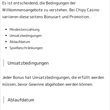
Es ist entscheidend, die Bedingungen der
Willkommensangebote zu verstehen. Bei Chipy Casino
variieren diese seitens Bonusart und Promotion.
Mindesteinzahlung
Umsatzbedingungen
Ablaufdatum
Spielbeschränkungen
Umsatzbedingungen
Jeder Bonus hat Umsatzbedingungen, die erfüllt werden
müssen, bevor Gewinne abgehoben werden können.
Ablaufdatum