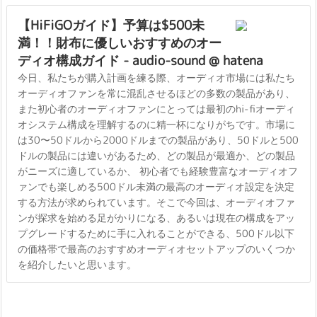
【HiFiGOガイド】予算は$500未
満！！財布に優しいおすすめのオー
ディオ構成ガイド - audio-sound @ hatena
今日、私たちが購入計画を練る際、オーディオ市場には私たち
オーディオファンを常に混乱させるほどの多数の製品があり、
また初心者のオーディオファンにとっては最初のhi-fiオーディ
オシステム構成を理解するのに精一杯になりがちです。市場に
は30〜50ドルから2000ドルまでの製品があり、50ドルと500
ドルの製品には違いがあるため、どの製品が最適か、どの製品
がニーズに適しているか、 初心者でも経験豊富なオーディオフ
ァンでも楽しめる500ドル未満の最高のオーディオ設定を決定
する方法が求められています。そこで今回は、オーディオファ
ンが探求を始める足がかりになる、あるいは現在の構成をアッ
プグレードするために手に入れることができる、500ドル以下
の価格帯で最高のおすすめオーディオセットアップのいくつか
を紹介したいと思います。