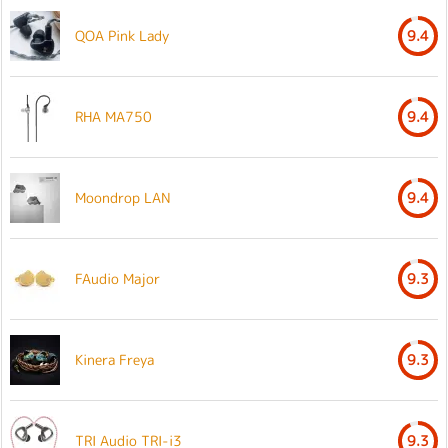
QOA Pink Lady
9.4
RHA MA750
9.4
Moondrop LAN
9.4
FAudio Major
9.3
Kinera Freya
9.3
TRI Audio TRI-i3
9.3