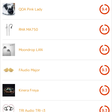
QOA Pink Lady
9.4
RHA MA750
9.4
Moondrop LAN
9.4
FAudio Major
9.3
Kinera Freya
9.3
TRI Audio TRI-i3
9.3