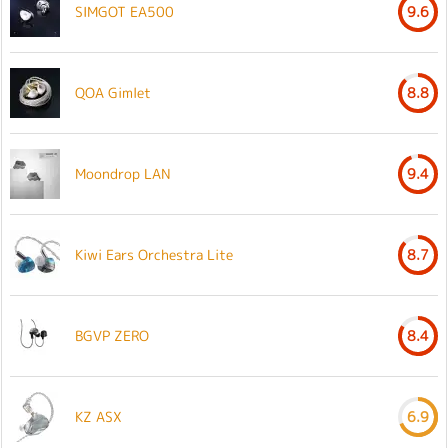
SIMGOT EA500
9.6
QOA Gimlet
8.8
Moondrop LAN
9.4
Kiwi Ears Orchestra Lite
8.7
BGVP ZERO
8.4
KZ ASX
6.9