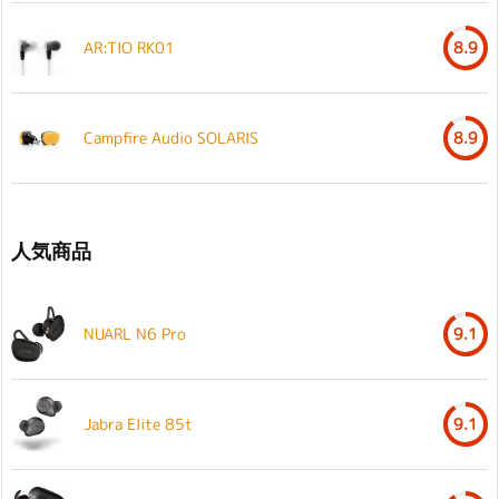
AR:TIO RK01
8.9
Campfire Audio SOLARIS
8.9
人気商品
NUARL N6 Pro
9.1
Jabra Elite 85t
9.1