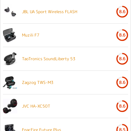
JBL UA Sport Wireless FLASH
8.6
Muzili F7
8.6
TaoTronics SoundLiberty 53
8.6
Zagzog TWS-M3
8.6
JVC HA-XC50T
8.6
EnacFire Future Plus
8.5