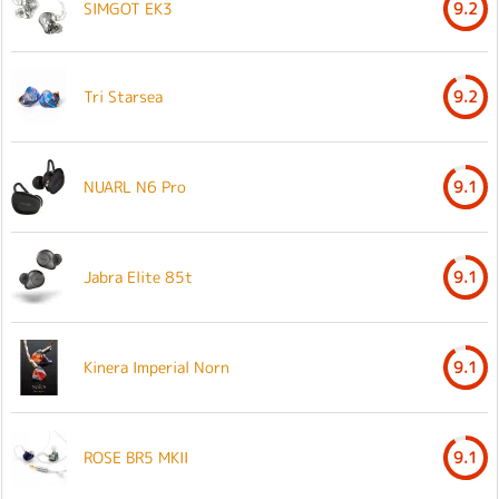
SIMGOT EK3
9.2
Tri Starsea
9.2
NUARL N6 Pro
9.1
Jabra Elite 85t
9.1
Kinera Imperial Norn
9.1
ROSE BR5 MKII
9.1