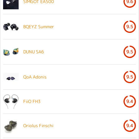
SIMGOT EA500
9.6
BQEYZ Summer
9.5
DUNU SA6
9.5
QoA Adonis
9.5
FiiO FH3
9.4
Oriolus Finschi
9.4