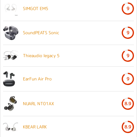
SIMGOT EM5
9
SoundPEATS Sonic
9
Thieaudio legacy 5
9
EarFun Air Pro
9
NUARL NT01AX
8.9
KBEAR LARK
8.9