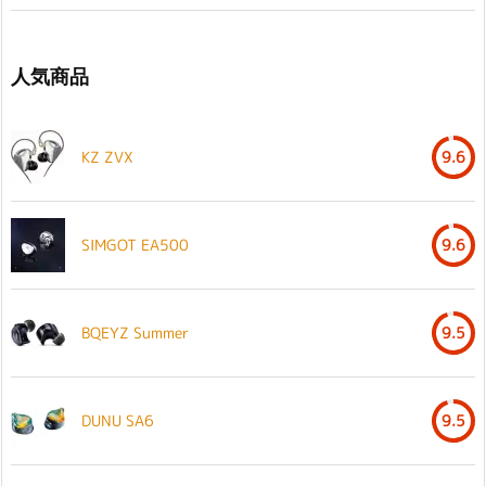
人気商品
KZ ZVX
9.6
SIMGOT EA500
9.6
BQEYZ Summer
9.5
DUNU SA6
9.5