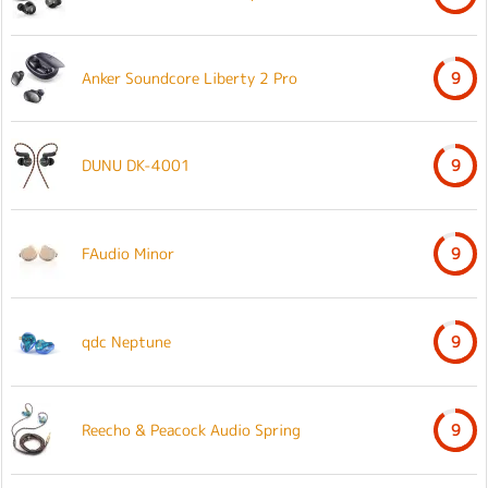
Anker Soundcore Liberty 2 Pro
9
DUNU DK-4001
9
FAudio Minor
9
qdc Neptune
9
Reecho & Peacock Audio Spring
9