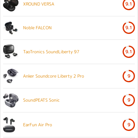
XROUND VERSA
9.1
Noble FALCON
9.1
TaoTronics SoundLiberty 97
9.1
Anker Soundcore Liberty 2 Pro
9
SoundPEATS Sonic
9
EarFun Air Pro
9