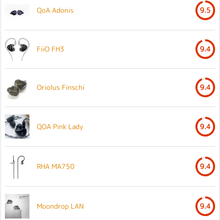
QoA Adonis
9.5
FiiO FH3
9.4
Oriolus Finschi
9.4
QOA Pink Lady
9.4
RHA MA750
9.4
Moondrop LAN
9.4