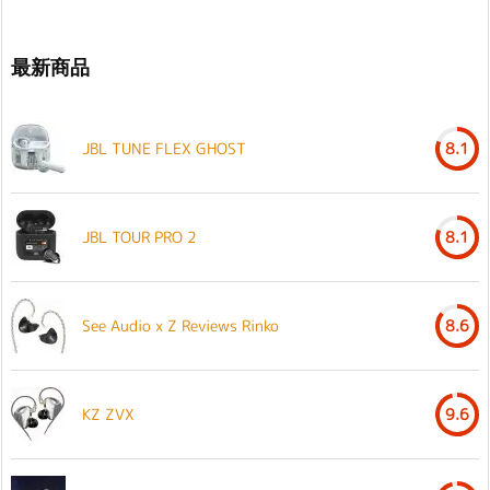
最新商品
JBL TUNE FLEX GHOST
8.1
JBL TOUR PRO 2
8.1
See Audio x Z Reviews Rinko
8.6
KZ ZVX
9.6