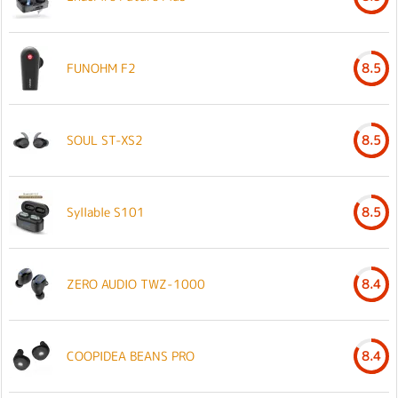
FUNOHM F2
8.5
SOUL ST-XS2
8.5
Syllable S101
8.5
ZERO AUDIO TWZ-1000
8.4
COOPIDEA BEANS PRO
8.4