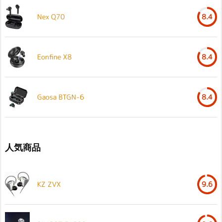
Nex Q70
8.4
Eonfine X8
8.4
Gaosa BTGN-6
8.4
人気商品
KZ ZVX
9.6