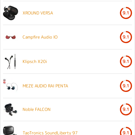
XROUND VERSA
9.1
Campfire Audio IO
9.1
Klipsch X20i
9.1
MEZE AUDIO RAI PENTA
9.1
Noble FALCON
9.1
TaoTronics SoundLiberty 97
9.1