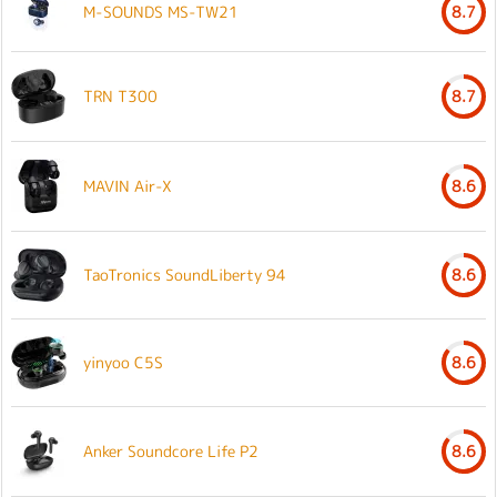
M-SOUNDS MS-TW21
8.7
TRN T300
8.7
MAVIN Air-X
8.6
TaoTronics SoundLiberty 94
8.6
yinyoo C5S
8.6
Anker Soundcore Life P2
8.6