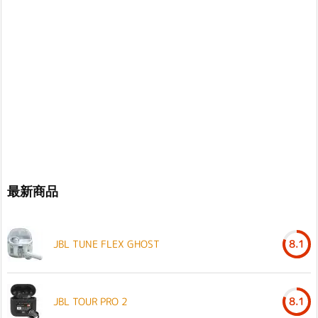
最新商品
JBL TUNE FLEX GHOST
8.1
JBL TOUR PRO 2
8.1