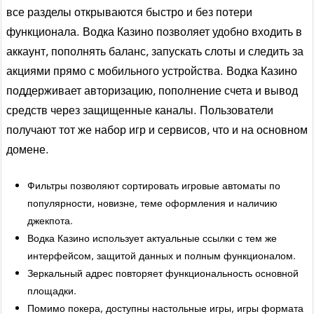
все разделы открываются быстро и без потери
функционала. Водка Казино позволяет удобно входить в
аккаунт, пополнять баланс, запускать слоты и следить за
акциями прямо с мобильного устройства. Водка Казино
поддерживает авторизацию, пополнение счета и вывод
средств через защищенные каналы. Пользователи
получают тот же набор игр и сервисов, что и на основном
домене.
Фильтры позволяют сортировать игровые автоматы по
популярности, новизне, теме оформления и наличию
джекпота.
Водка Казино использует актуальные ссылки с тем же
интерфейсом, защитой данных и полным функционалом.
Зеркальный адрес повторяет функциональность основной
площадки.
Помимо покера, доступны настольные игры, игры формата