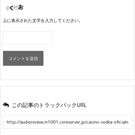
上に表示された文字を入力してください。
この記事のトラックバックURL