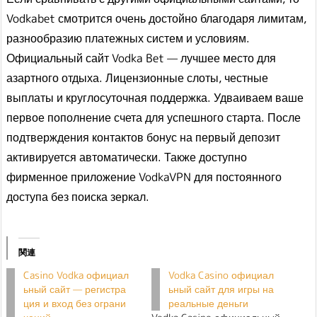
Vodkabet смотрится очень достойно благодаря лимитам,
разнообразию платежных систем и условиям.
Официальный сайт Vodka Bet — лучшее место для
азартного отдыха. Лицензионные слоты, честные
выплаты и круглосуточная поддержка. Удваиваем ваше
первое пополнение счета для успешного старта. После
подтверждения контактов бонус на первый депозит
активируется автоматически. Также доступно
фирменное приложение VodkaVPN для постоянного
доступа без поиска зеркал.
関連
Casino Vodka официал
Vodka Casino официал
ьный сайт — регистра
ьный сайт для игры на
ция и вход без ограни
реальные деньги