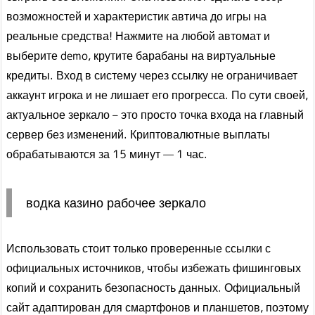
возможностей и характеристик автича до игры на
реальные средства! Нажмите на любой автомат и
выберите demo, крутите барабаны на виртуальные
кредиты. Вход в систему через ссылку не ограничивает
аккаунт игрока и не лишает его прогресса. По сути своей,
актуальное зеркало – это просто точка входа на главный
сервер без изменений. Криптовалютные выплаты
обрабатываются за 15 минут — 1 час.
водка казино рабочее зеркало
Использовать стоит только проверенные ссылки с
официальных источников, чтобы избежать фишинговых
копий и сохранить безопасность данных. Официальный
сайт адаптирован для смартфонов и планшетов, поэтому