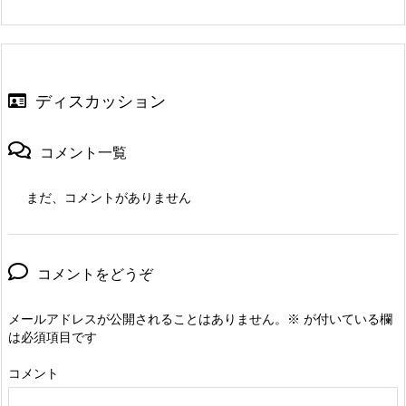
ディスカッション
コメント一覧
まだ、コメントがありません
コメントをどうぞ
メールアドレスが公開されることはありません。
※
が付いている欄
は必須項目です
コメント