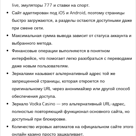
live, эмуляторы 777 и ставки на спорт.
Сайт адаптирован под iOS и Android, поэтому страницы
быстро загружаются, а разделы остаются доступными даже
при смене сети.
Максимальная сумма вывода зависит от статуса аккаунта и
выбранного метода.
Финансовые операции выполняются в понятном
интерфейсе, что помогает легко разобраться с переводами
даже новым пользователям.
Зеркалами называют альтернативный адрес той же
запрещенной страницы, которая откроется по
оригинальному URL через анонимайзер или другой способ
обеспечения доступа.
Зеркало Vodka Casino — это альтернативный URL-адрес,
полностью повторяющий функционал основного сайта, но
доступный при блокировке.
Количество игровых автоматов на официальном сайте этого
онлайн казино просто зашкаливает.