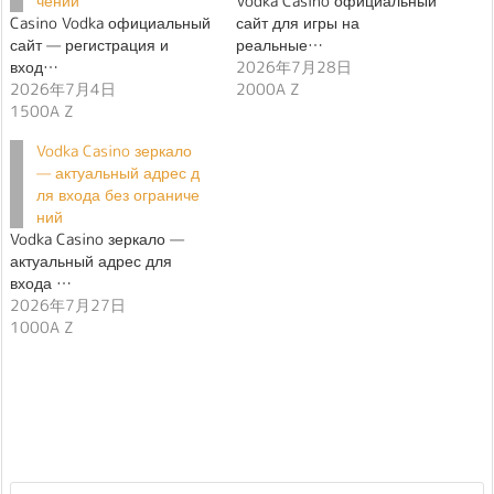
чений
Vodka Casino официальный
Casino Vodka официальный
сайт для игры на
сайт — регистрация и
реальные…
вход…
2026年7月28日
2026年7月4日
2000A Z
1500A Z
Vodka Casino зеркало
— актуальный адрес д
ля входа без ограниче
ний
Vodka Casino зеркало —
актуальный адрес для
входа …
2026年7月27日
1000A Z