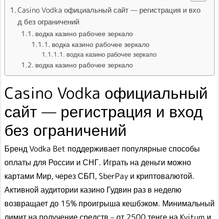
Casino Vodka официальный сайт — регистрация и вхо
д без ограничений
водка казино рабочее зеркало
водка казино рабочее зеркало
водка казино рабочее зеркало
водка казино рабочее зеркало
Casino Vodka официальный
сайт — регистрация и вход
без ограничений
Бренд Vodka Bet поддерживает популярные способы
оплаты для России и СНГ. Играть на деньги можно
картами Мир, через СБП, SberPay и криптовалютой.
Активной аудитории казино Гудвин раз в неделю
возвращает до 15% проигрыша кешбэком. Минимальный
лимит на получение средств – от 2500 тенге на Kvitum и