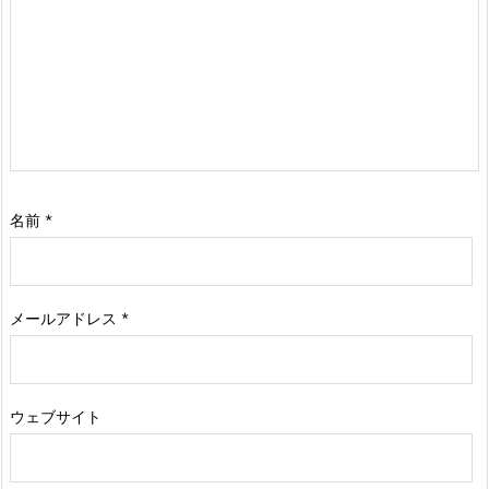
名前
*
メールアドレス
*
ウェブサイト