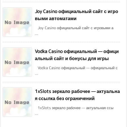
Joy Casino официальный сайт с игро
выми автоматами
Joy Casino официальный сайт с игровыми а
...
Vodka Casino официальный — офици
альный сайт и бонусы для игры
Vodka Casino официальный — официальный с
...
1xSlots зеркало рабочее — актуальна
я ссылка без ограничений
1xSlots зеркало рабочее — актуальная ссы
...