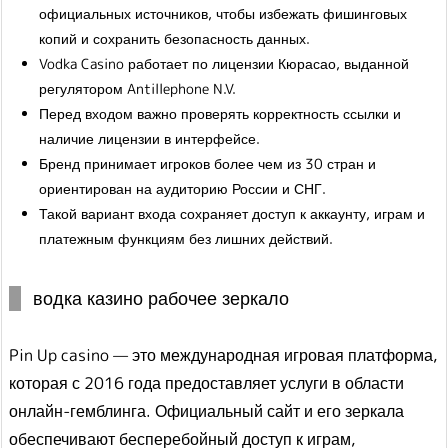
официальных источников, чтобы избежать фишинговых
копий и сохранить безопасность данных.
Vodka Casino работает по лицензии Кюрасао, выданной
регулятором Antillephone N.V.
Перед входом важно проверять корректность ссылки и
наличие лицензии в интерфейсе.
Бренд принимает игроков более чем из 30 стран и
ориентирован на аудиторию России и СНГ.
Такой вариант входа сохраняет доступ к аккаунту, играм и
платежным функциям без лишних действий.
водка казино рабочее зеркало
Pin Up casino — это международная игровая платформа,
которая с 2016 года предоставляет услуги в области
онлайн-гемблинга. Официальный сайт и его зеркала
обеспечивают бесперебойный доступ к играм,