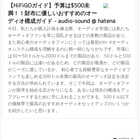
【HiFiGOガイド】予算は$500未
満！！財布に優しいおすすめのオー
ディオ構成ガイド - audio-sound @ hatena
今日、私たちが購入計画を練る際、オーディオ市場には私たち
オーディオファンを常に混乱させるほどの多数の製品があり、
また初心者のオーディオファンにとっては最初のhi-fiオーディ
オシステム構成を理解するのに精一杯になりがちです。市場に
は30〜50ドルから2000ドルまでの製品があり、50ドルと500
ドルの製品には違いがあるため、どの製品が最適か、どの製品
がニーズに適しているか、 初心者でも経験豊富なオーディオフ
ァンでも楽しめる500ドル未満の最高のオーディオ設定を決定
する方法が求められています。そこで今回は、オーディオファ
ンが探求を始める足がかりになる、あるいは現在の構成をアッ
プグレードするために手に入れることができる、500ドル以下
の価格帯で最高のおすすめオーディオセットアップのいくつか
を紹介したいと思います。