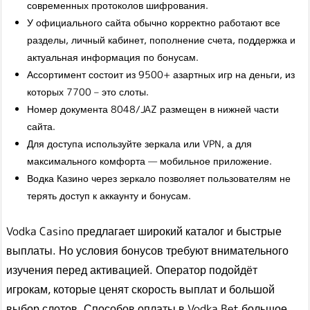
современных протоколов шифрования.
У официального сайта обычно корректно работают все
разделы, личный кабинет, пополнение счета, поддержка и
актуальная информация по бонусам.
Ассортимент состоит из 9500+ азартных игр на деньги, из
которых 7700 – это слоты.
Номер документа 8048/JAZ размещен в нижней части
сайта.
Для доступа используйте зеркала или VPN, а для
максимального комфорта — мобильное приложение.
Водка Казино через зеркало позволяет пользователям не
терять доступ к аккаунту и бонусам.
Vodka Casino предлагает широкий каталог и быстрые
выплаты. Но условия бонусов требуют внимательного
изучения перед активацией. Оператор подойдёт
игрокам, которые ценят скорость выплат и большой
выбор слотов. Способов оплаты в Vodka Bet большое