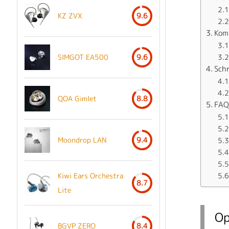
KZ ZVX
9.6
Kom
SIMGOT EA500
9.6
Sch
QOA Gimlet
8.8
FA
Moondrop LAN
9.4
Kiwi Ears Orchestra
8.7
Lite
Op
BGVP ZERO
8.4