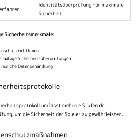
Identitätsüberprüfung für maximale
erfahren
Sicherheit
e Sicherheitsmerkmale:
enschutzrichtlinien
elmäßige Sicherheitsüberprüfungen
trauliche Datenbehandlung
herheitsprotokolle
herheitsprotokoll umfasst mehrere Stufen der
fung, um die Sicherheit der Spieler zu gewährleisten.
tenschutzmaßnahmen