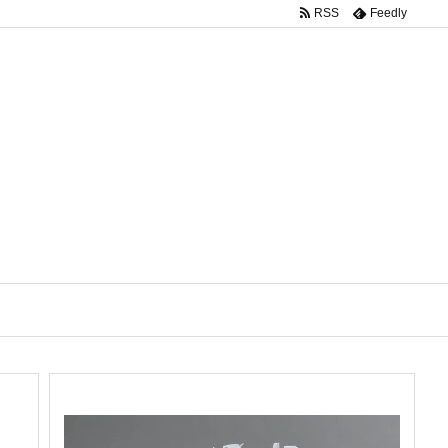
RSS
Feedly