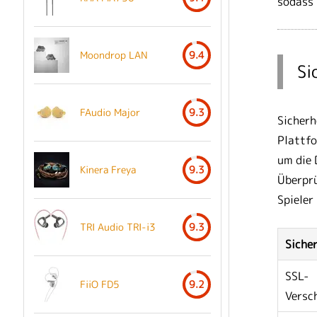
sodass 
Moondrop LAN
9.4
Si
FAudio Major
9.3
Sicherh
Plattfo
um die 
Kinera Freya
9.3
Überprü
Spieler
TRI Audio TRI-i3
9.3
Siche
SSL-
FiiO FD5
9.2
Versc