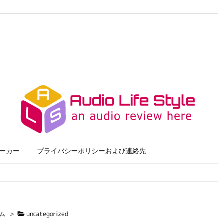
ーカー
プライバシーポリシーおよび連絡先
ム
>
uncategorized