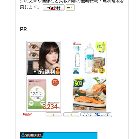
グの文章や画像など掲載内容の無断転載・無断複製を
禁じます。
PR