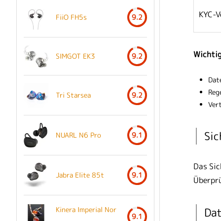
KYC-V
FiiO FH5s
9.2
Wichtig
SIMGOT EK3
9.2
Dat
Reg
Tri Starsea
9.2
Ver
Sic
NUARL N6 Pro
9.1
Das Sic
Jabra Elite 85t
9.1
Überprü
Kinera Imperial Nor
Da
9.1