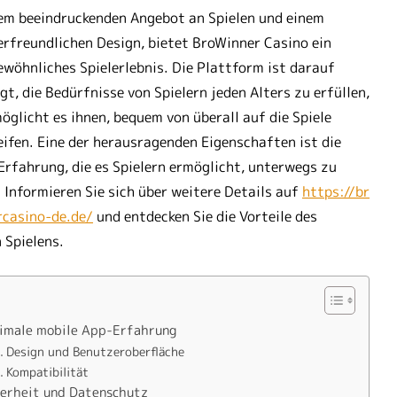
em beeindruckenden Angebot an Spielen und einem
rfreundlichen Design, bietet BroWinner Casino ein
wöhnliches Spielerlebnis. Die Plattform ist darauf
gt, die Bedürfnisse von Spielern jeden Alters zu erfüllen,
öglicht es ihnen, bequem von überall auf die Spiele
ifen. Eine der herausragenden Eigenschaften ist die
Erfahrung, die es Spielern ermöglicht, unterwegs zu
. Informieren Sie sich über weitere Details auf
https://br
rcasino-de.de/
und entdecken Sie die Vorteile des
 Spielens.
imale mobile App-Erfahrung
Design und Benutzeroberfläche
Kompatibilität
herheit und Datenschutz