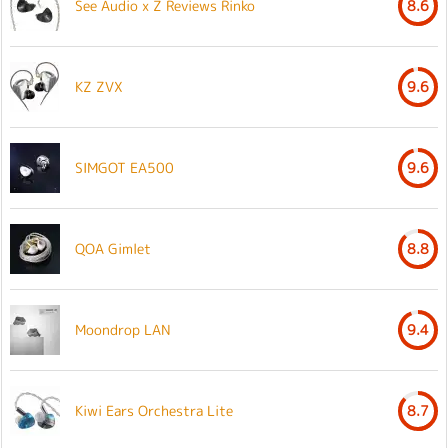
See Audio x Z Reviews Rinko
8.6
KZ ZVX
9.6
SIMGOT EA500
9.6
QOA Gimlet
8.8
Moondrop LAN
9.4
Kiwi Ears Orchestra Lite
8.7