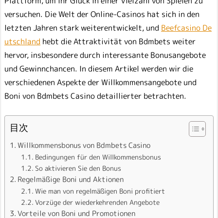
Plattform, um ihr Glück in einer Vielzahl von Spielen zu
versuchen. Die Welt der Online-Casinos hat sich in den
letzten Jahren stark weiterentwickelt, und
Beefcasino De
utschland
hebt die Attraktivität von Bdmbets weiter
hervor, insbesondere durch interessante Bonusangebote
und Gewinnchancen. In diesem Artikel werden wir die
verschiedenen Aspekte der Willkommensangebote und
Boni von Bdmbets Casino detaillierter betrachten.
目次
Willkommensbonus von Bdmbets Casino
Bedingungen für den Willkommensbonus
So aktivieren Sie den Bonus
Regelmäßige Boni und Aktionen
Wie man von regelmäßigen Boni profitiert
Vorzüge der wiederkehrenden Angebote
Vorteile von Boni und Promotionen