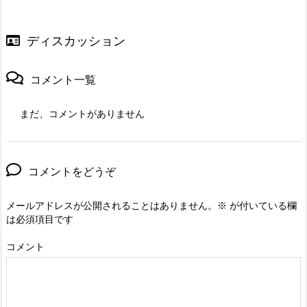
ディスカッション
コメント一覧
まだ、コメントがありません
コメントをどうぞ
メールアドレスが公開されることはありません。
※
が付いている欄
は必須項目です
コメント