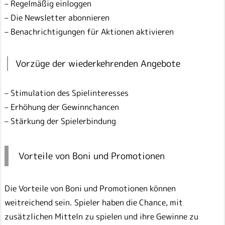
– Regelmäßig einloggen
– Die Newsletter abonnieren
– Benachrichtigungen für Aktionen aktivieren
Vorzüge der wiederkehrenden Angebote
– Stimulation des Spielinteresses
– Erhöhung der Gewinnchancen
– Stärkung der Spielerbindung
Vorteile von Boni und Promotionen
Die Vorteile von Boni und Promotionen können
weitreichend sein. Spieler haben die Chance, mit
zusätzlichen Mitteln zu spielen und ihre Gewinne zu