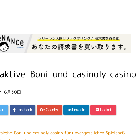
raktive_Boni_und_casinoly_casino
6年6月30日
ter
Facebook
Google+
LinkedIn
Pocket
raktive Boni und casinoly casino für unvergesslichen Spielspaß