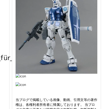
_für_unvergesslichen_Spielspaß
当ブログで掲載している画像、動画、引用文等の著作
権は、各権利者所有者に帰属しております。 当ブロ