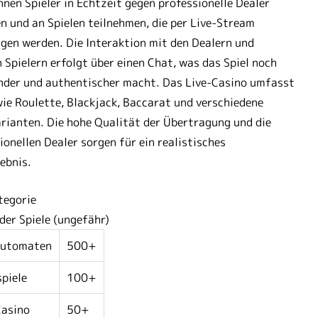
nnen Spieler in Echtzeit gegen professionelle Dealer
n und an Spielen teilnehmen, die per Live-Stream
gen werden. Die Interaktion mit den Dealern und
 Spielern erfolgt über einen Chat, was das Spiel noch
der und authentischer macht. Das Live-Casino umfasst
wie Roulette, Blackjack, Baccarat und verschiedene
rianten. Die hohe Qualität der Übertragung und die
ionellen Dealer sorgen für ein realistisches
lebnis.
tegorie
der Spiele (ungefähr)
automaten
500+
spiele
100+
Casino
50+