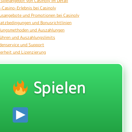
 Spielangebot von Casinoly im Detail
e-Casino-Erlebnis bei Casinoly
usangebote und Promotionen bei Casinoly
atzbedingungen und Bonusrichtlinien
lungsmethoden und Auszahlungen
ühren und Auszahlungslimits
denservice und Support
herheit und Lizenzierung
Spielen