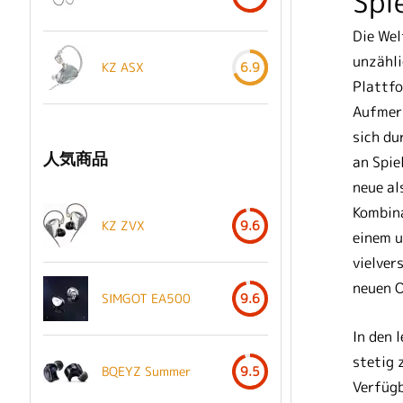
Spi
Die Wel
unzähli
KZ ASX
6.9
Plattfo
Aufmerk
sich du
人気商品
an Spie
neue al
Kombina
KZ ZVX
9.6
einem u
vielver
neuen O
SIMGOT EA500
9.6
In den 
stetig 
BQEYZ Summer
9.5
Verfügb