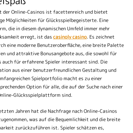
elspaß
t der Online-Casinos ist facettenreich und bietet
ge Möglichkeiten für Glücksspielbegeisterte. Eine
rm, die in diesem dynamischen Umfeld immer mehr
samkeit erregt, ist das
casinoly casino
. Es zeichnet
rch eine moderne Benutzeroberfläche, eine breite Palette
len und attraktive Bonusangebote aus, die sowohl für
s auch für erfahrene Spieler interessant sind. Die
tion aus einer benutzerfreundlichen Gestaltung und
mfangreichen Spielportfolio macht es zu einer
sprechenden Option für alle, die auf der Suche nach einer
nline-Glücksspielplattform sind.
letzten Jahren hat die Nachfrage nach Online-Casinos
zugenommen, was auf die Bequemlichkeit und die breite
arkeit zurückzuführen ist. Spieler schätzen es,