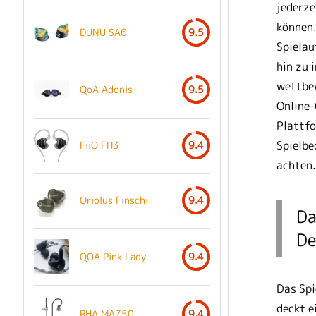
jederze
können.
DUNU SA6
9.5
Spielau
hin zu 
wettbew
QoA Adonis
9.5
Online-
Plattfo
Spielbe
FiiO FH3
9.4
achten.
Oriolus Finschi
9.4
Da
De
QOA Pink Lady
9.4
Das Spi
deckt e
RHA MA750
9.4