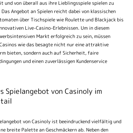
it und von überall aus ihre Lieblingsspiele spielen zu
 Das Angebot an Spielen reicht dabei von klassischen
tomaten über Tischspiele wie Roulette und Blackjack bis
innovativen Live-Casino-Erlebnissen. Um in diesem
erbsintensiven Markt erfolgreich zu sein, müssen
Casinos wie das besagte nicht nur eine attraktive
rm bieten, sondern auch auf Sicherheit, faire
dingungen und einen zuverlässigen Kundenservice
s Spielangebot von Casinoly im
tail
elangebot von Casinoly ist beeindruckend vielfältig und
ine breite Palette an Geschmäckern ab. Neben den