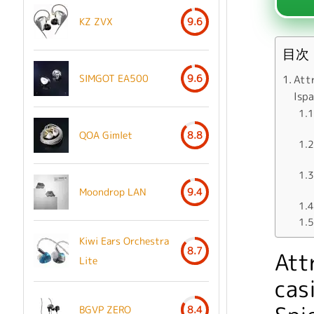
KZ ZVX
9.6
目次
SIMGOT EA500
9.6
Attr
lsp
QOA Gimlet
8.8
Moondrop LAN
9.4
Kiwi Ears Orchestra
8.7
Att
Lite
cas
BGVP ZERO
8.4