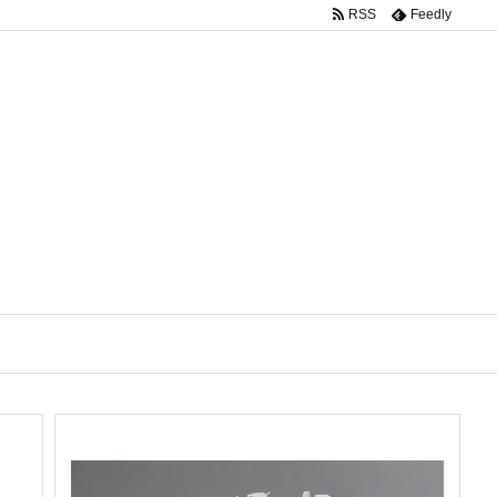
RSS
Feedly