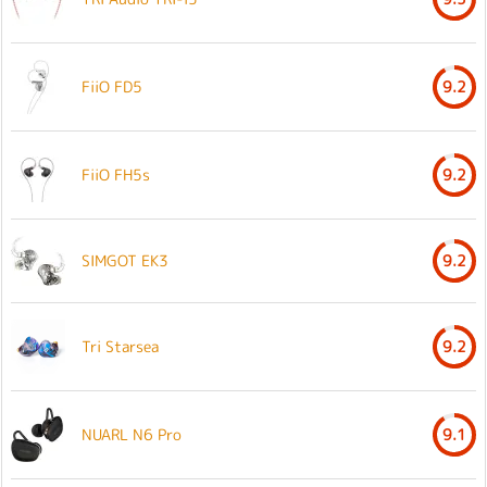
FiiO FD5
9.2
FiiO FH5s
9.2
SIMGOT EK3
9.2
Tri Starsea
9.2
NUARL N6 Pro
9.1