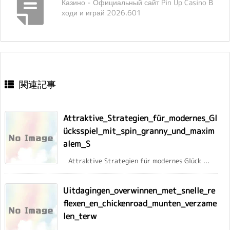
Казино - Официальный сайт Pin Up Casino В
ходи и играй 2026.601
関連記事
Attraktive_Strategien_für_modernes_Gl
ücksspiel_mit_spin_granny_und_maxim
alem_S
Attraktive Strategien für modernes Glück ...
Uitdagingen_overwinnen_met_snelle_re
flexen_en_chickenroad_munten_verzame
len_terw