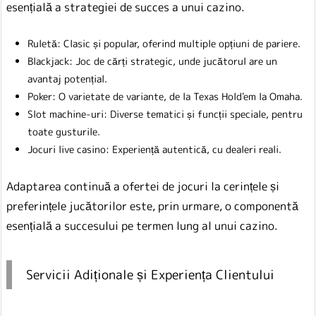
esențială a strategiei de succes a unui cazino.
Ruletă: Clasic și popular, oferind multiple opțiuni de pariere.
Blackjack: Joc de cărți strategic, unde jucătorul are un
avantaj potențial.
Poker: O varietate de variante, de la Texas Hold'em la Omaha.
Slot machine-uri: Diverse tematici și funcții speciale, pentru
toate gusturile.
Jocuri live casino: Experiență autentică, cu dealeri reali.
Adaptarea continuă a ofertei de jocuri la cerințele și
preferințele jucătorilor este, prin urmare, o componentă
esențială a succesului pe termen lung al unui cazino.
Servicii Adiționale și Experiența Clientului