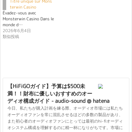
Titre unique sur Mons
terwin Casino
Évadez-vous avec
Monsterwin Casino Dans le
monde d…
2026年6月4日
類似投稿
【HiFiGOガイド】予算は$500未
満！！財布に優しいおすすめのオー
ディオ構成ガイド - audio-sound @ hatena
今日、私たちが購入計画を練る際、オーディオ市場には私たち
オーディオファンを常に混乱させるほどの多数の製品があり、
また初心者のオーディオファンにとっては最初のhi-fiオーディ
オシステム構成を理解するのに精一杯になりがちです。市場に