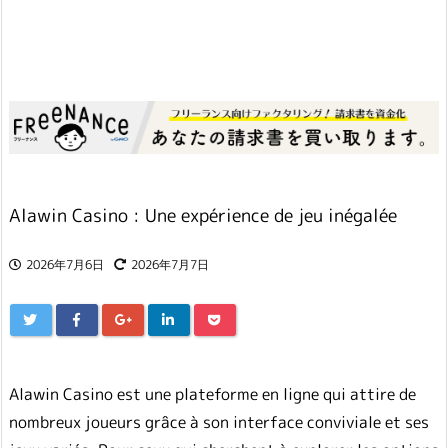
Alawin Casino : Une expérience de jeu inégalée
2026年7月6日
2026年7月7日
Alawin Casino est une plateforme en ligne qui attire de
nombreux joueurs grâce à son interface conviviale et ses