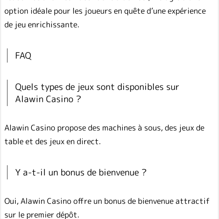
option idéale pour les joueurs en quête d’une expérience
de jeu enrichissante.
FAQ
Quels types de jeux sont disponibles sur
Alawin Casino ?
Alawin Casino propose des machines à sous, des jeux de
table et des jeux en direct.
Y a-t-il un bonus de bienvenue ?
Oui, Alawin Casino offre un bonus de bienvenue attractif
sur le premier dépôt.