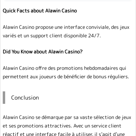
Quick Facts about Alawin Casino
Alawin Casino propose une interface conviviale, des jeux
variés et un support client disponible 24/7.
Did You Know about Alawin Casino?
Alawin Casino offre des promotions hebdomadaires qui
permettent aux joueurs de bénéficier de bonus réguliers.
Conclusion
Alawin Casino se démarque par sa vaste sélection de jeux
et ses promotions attractives. Avec un service client
réactif et une interface facile à utiliser, il s’agit d’une