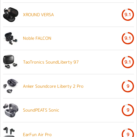
XROUND VERSA
9.1
Noble FALCON
9.1
TaoTronics SoundLiberty 97
9.1
Anker Soundcore Liberty 2 Pro
9
SoundPEATS Sonic
9
EarFun Air Pro
9