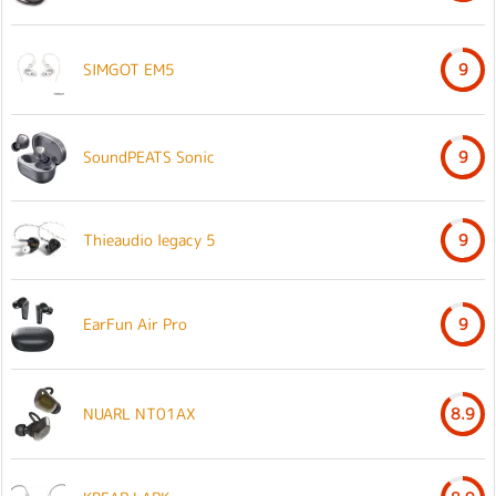
SIMGOT EM5
9
SoundPEATS Sonic
9
Thieaudio legacy 5
9
EarFun Air Pro
9
NUARL NT01AX
8.9