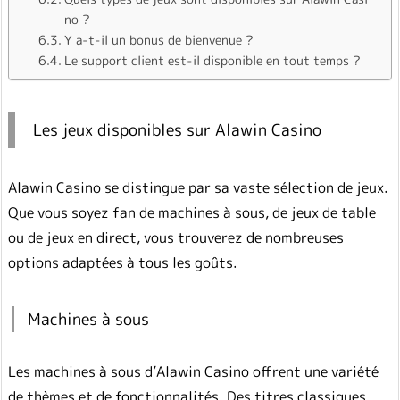
no ?
Y a-t-il un bonus de bienvenue ?
Le support client est-il disponible en tout temps ?
Les jeux disponibles sur Alawin Casino
Alawin Casino se distingue par sa vaste sélection de jeux.
Que vous soyez fan de machines à sous, de jeux de table
ou de jeux en direct, vous trouverez de nombreuses
options adaptées à tous les goûts.
Machines à sous
Les machines à sous d’Alawin Casino offrent une variété
de thèmes et de fonctionnalités. Des titres classiques