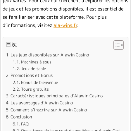
jeux variés. Pour ceux qui cherchent à explorer les options
de jeux et les promotions disponibles, il est essentiel de
se familiariser avec cette plateforme. Pour plus
d’informations, visitez
ala-wins.fr
.
目次
Les jeux disponibles sur Alawin Casino
Machines à sous
Jeux de table
Promotions et Bonus
Bonus de bienvenue
Tours gratuits
Caractéristiques principales d’Alawin Casino
Les avantages d’Alawin Casino
Comment s’inscrire sur Alawin Casino
Conclusion
FAQ
Quels types de jeux sont disponibles sur Alawin Casi