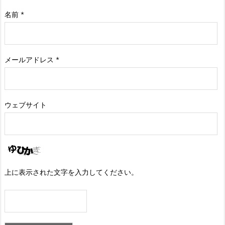
名前
*
メールアドレス
*
ウェブサイト
上に表示された文字を入力してください。