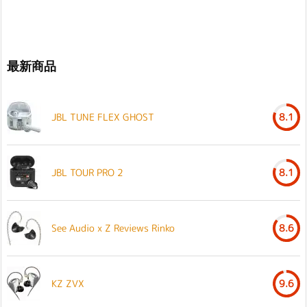
最新商品
JBL TUNE FLEX GHOST
8.1
JBL TOUR PRO 2
8.1
See Audio x Z Reviews Rinko
8.6
KZ ZVX
9.6