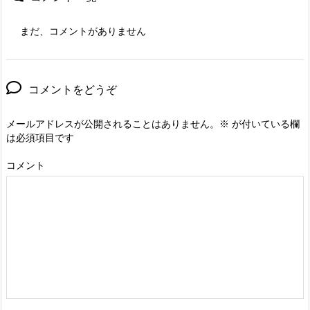
まだ、コメントがありません
コメントをどうぞ
メールアドレスが公開されることはありません。
※
が付いている欄
は必須項目です
コメント