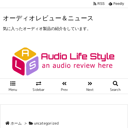
RSS
Feedly
オーディオレビュー＆ニュース
気に入ったオーディオ製品の紹介をしています。
Menu
Sidebar
Prev
Next
Search
ホーム
>
uncategorized