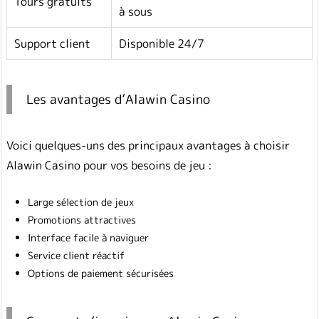
Tours gratuits
à sous
Support client
Disponible 24/7
Les avantages d’Alawin Casino
Voici quelques-uns des principaux avantages à choisir
Alawin Casino pour vos besoins de jeu :
Large sélection de jeux
Promotions attractives
Interface facile à naviguer
Service client réactif
Options de paiement sécurisées