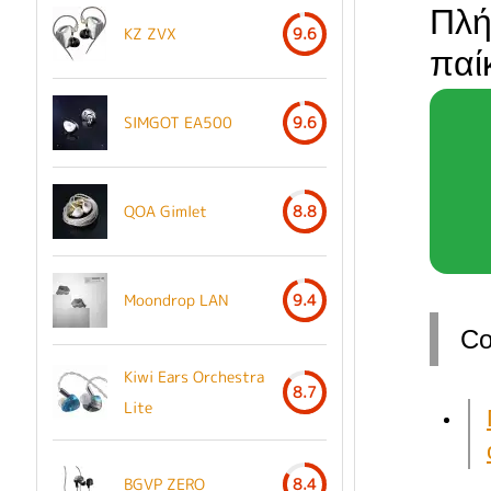
Πλή
KZ ZVX
9.6
παί
SIMGOT EA500
9.6
QOA Gimlet
8.8
Moondrop LAN
9.4
С
Kiwi Ears Orchestra
8.7
Lite
BGVP ZERO
8.4