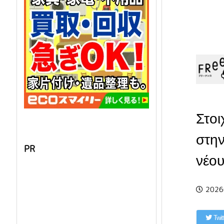
Στοι
στην
PR
νέου
202
Twit