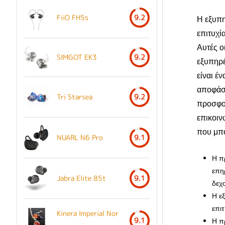
FiiO FH5s
9.2
Η εξυπη
επιτυχί
Αυτές ο
SIMGOT EK3
9.2
εξυπηρέ
είναι έ
αποφάσ
Tri Starsea
9.2
προσφορ
επικοιν
που μπο
NUARL N6 Pro
9.1
Η π
επηρ
Jabra Elite 85t
9.1
δεχο
Η ε
επιτ
Kinera Imperial Nor
9.1
Η πρ