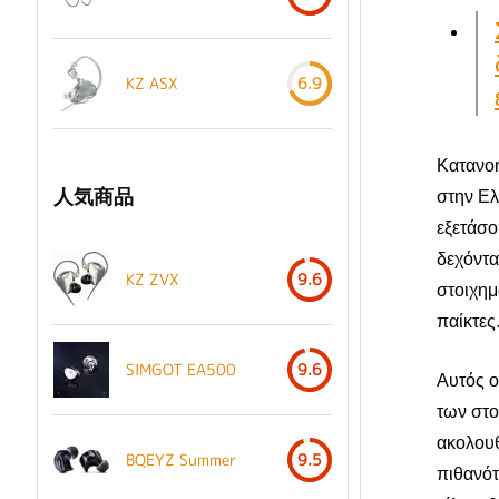
KZ ASX
6.9
Κατανοή
人気商品
στην Ελ
εξετάσο
δεχόντα
KZ ZVX
9.6
στοιχημ
παίκτες
SIMGOT EA500
9.6
Αυτός ο
των στο
ακολουθ
BQEYZ Summer
9.5
πιθανότ