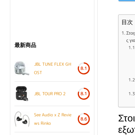
目次
Στοι
ς γι
最新商品
JBL TUNE FLEX GH
8.1
OST
JBL TOUR PRO 2
8.1
Στο
See Audio x Z Revie
8.6
ws Rinko
εξω