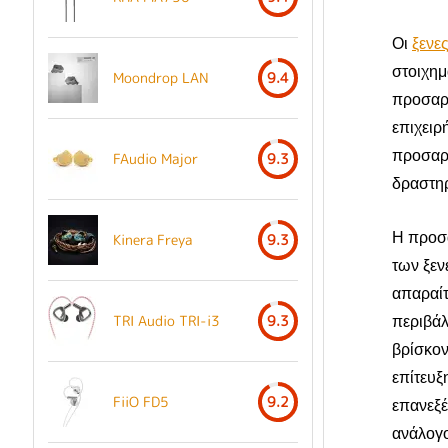
Οι
ξενες
στοιχημ
Moondrop LAN
9.4
προσαρμ
επιχειρ
προσαρμ
FAudio Major
9.3
δραστηρ
Η προσα
Kinera Freya
9.3
των ξεν
απαραίτ
περιβά
TRI Audio TRI-i3
9.3
βρίσκον
επίτευξ
FiiO FD5
9.2
επανεξέ
ανάλογο