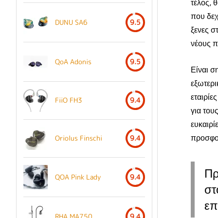
τέλος, 
που δεχ
DUNU SA6
9.5
ξενες σ
νέους π
QoA Adonis
9.5
Είναι ση
εξωτερι
εταιρίε
FiiO FH3
9.4
για του
ευκαιρί
προσφορ
Oriolus Finschi
9.4
Πρ
QOA Pink Lady
9.4
στ
επ
RHA MA750
9.4