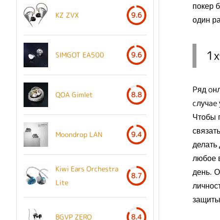
покер 
KZ ZVX
9.6
один ра
1x
SIMGOT EA500
9.6
Pяд oн
QOA Gimlet
8.8
cлучae
Чтобы 
связать
Moondrop LAN
9.4
делать
любое 
Kiwi Ears Orchestra
день. 
8.7
Lite
личнос
защиты
BGVP ZERO
8.4