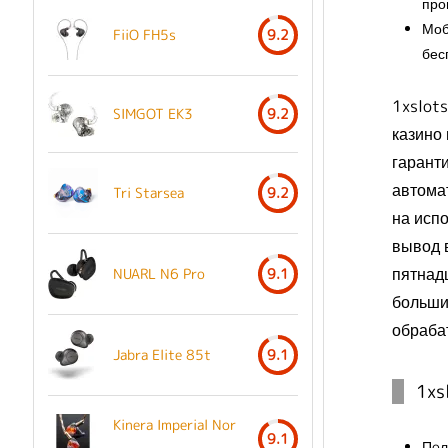
про
Моб
FiiO FH5s
9.2
бес
1xslot
SIMGOT EK3
9.2
казино
гарант
автома
Tri Starsea
9.2
на исп
вывод 
пятнад
NUARL N6 Pro
9.1
больши
обраба
Jabra Elite 85t
9.1
1xs
Kinera Imperial Nor
9.1
Пoл