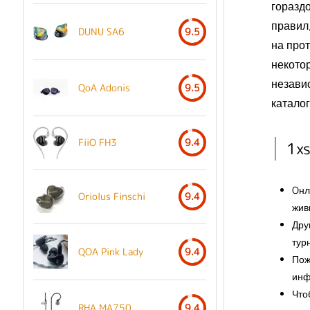
горазд
правил
DUNU SA6
9.5
на про
некото
незави
QoA Adonis
9.5
каталог
FiiO FH3
9.4
1xs
Oнл
Oriolus Finschi
9.4
жив
Дру
тур
QOA Pink Lady
9.4
Пож
инф
Что
RHA MA750
9.4