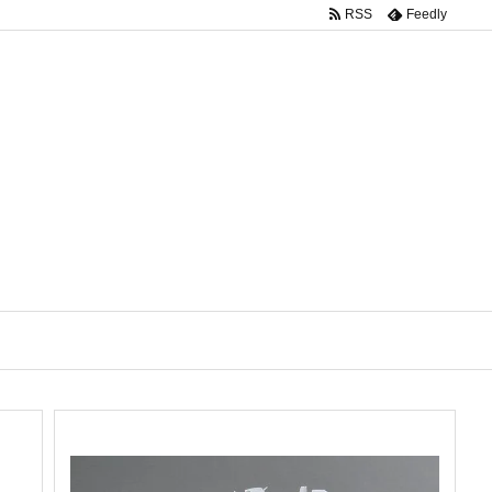
RSS
Feedly