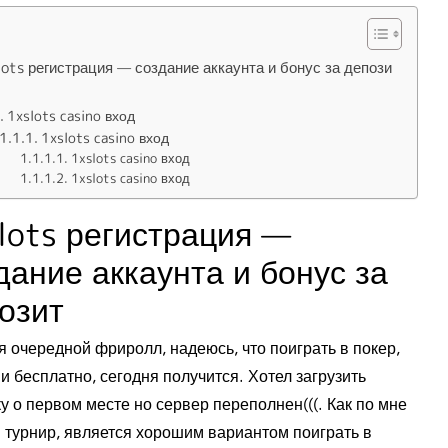
lots регистрация — создание аккаунта и бонус за депози
1xslots casino вход
1xslots casino вход
1xslots casino вход
1xslots casino вход
lots регистрация —
дание аккаунта и бонус за
озит
 очередной фриролл, надеюсь, что поиграть в покер,
и бесплатно, сегодня получится. Хотел загрузить
у о первом месте но сервер переполнен(((. Как по мне
 турнир, является хорошим вариантом поиграть в