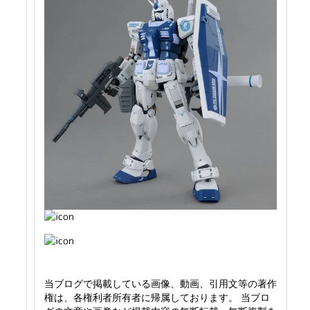
当ブログで掲載している画像、動画、引用文等の著作
権は、各権利者所有者に帰属しております。 当ブロ