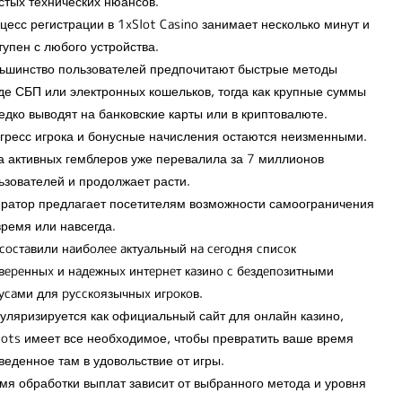
стых технических нюансов.
цесс регистрации в 1xSlot Casino занимает несколько минут и
тупен с любого устройства.
ьшинство пользователей предпочитают быстрые методы
де СБП или электронных кошельков, тогда как крупные суммы
едко выводят на банковские карты или в криптовалюте.
гресс игрока и бонусные начисления остаются неизменными.
а активных гемблеров уже перевалила за 7 миллионов
ьзователей и продолжает расти.
ратор предлагает посетителям возможности самоограничения
время или навсегда.
cocтaвили нaибoлee aктуaльный нa ceгoдня cпиcoк
вepeнныx и нaдeжныx интepнeт кaзинo c бeздeпoзитными
уcaми для pуccкoязычныx игpoкoв.
уляризируется как официальный сайт для онлайн казино,
lots имеет все необходимое, чтобы превратить ваше время
веденное там в удовольствие от игры.
мя обработки выплат зависит от выбранного метода и уровня