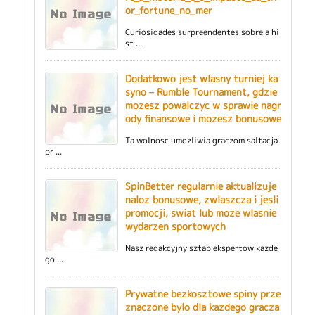
or_fortune_no_mer
Curiosidades surpreendentes sobre a hi
st ...
Dodatkowo jest wlasny turniej ka
syno – Rumble Tournament, gdzie
mozesz powalczyc w sprawie nagr
ody finansowe i mozesz bonusowe
Ta wolnosc umozliwia graczom saltacja
pr ...
SpinBetter regularnie aktualizuje
naloz bonusowe, zwlaszcza i jesli
promocji, swiat lub moze wlasnie
wydarzen sportowych
Nasz redakcyjny sztab ekspertow kazde
go ...
Prywatne bezkosztowe spiny prze
znaczone bylo dla kazdego gracza