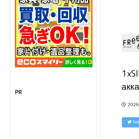
1xS
акка
PR
202
Twit