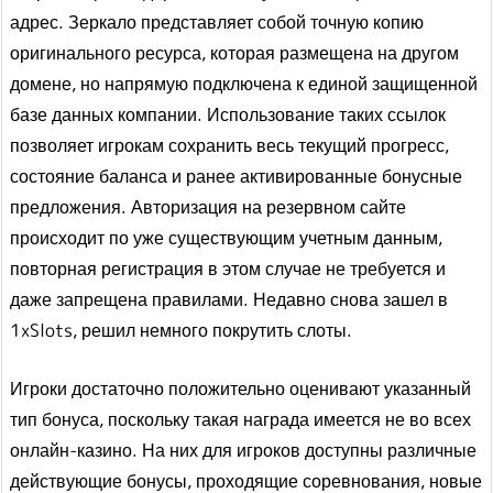
адрес. Зеркало представляет собой точную копию
оригинального ресурса, которая размещена на другом
домене, но напрямую подключена к единой защищенной
базе данных компании. Использование таких ссылок
позволяет игрокам сохранить весь текущий прогресс,
состояние баланса и ранее активированные бонусные
предложения. Авторизация на резервном сайте
происходит по уже существующим учетным данным,
повторная регистрация в этом случае не требуется и
даже запрещена правилами. Недавно снова зашел в
1xSlots, решил немного покрутить слоты.
Игроки достаточно положительно оценивают указанный
тип бонуса, поскольку такая награда имеется не во всех
онлайн-казино. На них для игроков доступны различные
действующие бонусы, проходящие соревнования, новые