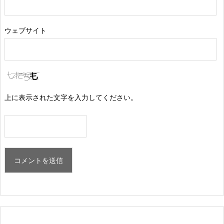
ウェブサイト
上に表示された文字を入力してください。