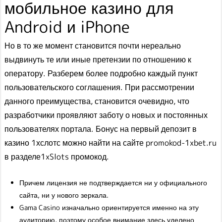
мобильное казино для
Android и iPhone
Но в то же момент становится почти нереально
выдвинуть те или иные претензии по отношению к
оператору. Разберем более подробно каждый пункт
пользовательского соглашения. При рассмотрении
данного преимущества, становится очевидно, что
разработчики проявляют заботу о новых и постоянных
пользователях портала. Бонус на первый депозит в
казино 1хслотс можно найти на сайте promokod-1xbet.ru
в разделе1xSlots промокод.
Причем лицензия не подтверждается ни у официального
сайта, ни у нового зеркала.
Gama Casino изначально ориентируется именно на эту
аудиторию, поэтому особое внимание здесь уделено