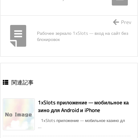
Prev
Рабочее зеркало 1xSlots — вход на сайт без
блокировок
関連記事
1xSlots приложение — мобильное ка
зино для Android и iPhone
1xSlots приложение — мобильное казино дл
...