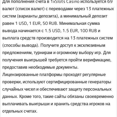
Для пополнения счета в 1xSlots Casino используется 69
валют (список валют) с переводами через 13 платежных
систем (варианты депозита), а минимальный депозит
равен 1 USD, 1 EUR, 50 RUB. Минимальная сумма
вывода начинается с 1.5 USD, 1.5 EUR, 100 RUB и
выплата средств производится на 13 платежных систем
(способы вывода). Получите доступ к эксклюзивным
предложениям, турнирам и огромному выбору игр. Для
получения выигрышей требуется пройти верификацию,
предоставив необходимые документы.
Лицензированные платформы проходят регулярные
проверки, используют сертифицированные генераторы
случайных чисел и обеспечивают защиту персональных
данных. Кроме того, такие сайты обязаны своевременно
выплачивать выигрыши и хранить средства игроков на
отдельных счетах.