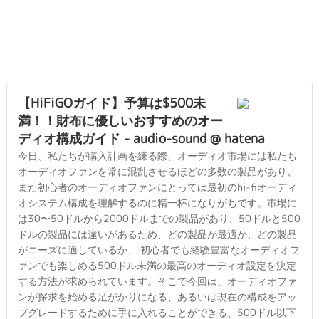
【HiFiGOガイド】予算は$500未
満！！財布に優しいおすすめのオー
ディオ構成ガイド - audio-sound @ hatena
今日、私たちが購入計画を練る際、オーディオ市場には私たち
オーディオファンを常に混乱させるほどの多数の製品があり、
また初心者のオーディオファンにとっては最初のhi-fiオーディ
オシステム構成を理解するのに精一杯になりがちです。市場に
は30〜50ドルから2000ドルまでの製品があり、50ドルと500
ドルの製品には違いがあるため、どの製品が最適か、どの製品
がニーズに適しているか、 初心者でも経験豊富なオーディオフ
ァンでも楽しめる500ドル未満の最高のオーディオ設定を決定
する方法が求められています。そこで今回は、オーディオファ
ンが探求を始める足がかりになる、あるいは現在の構成をアッ
プグレードするために手に入れることができる、500ドル以下