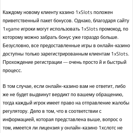
Каждому новому клиенту казино 1xSlots положен
приветственный пакет бонусов. Однако, благодаря сайту
1xgame игроки могут использовать 1xSlots промокод, по
которому можно забрать бонус уже гораздо больше.
Безусловно, все предоставленные игры в онлайн-казино
доступны только зарегистрированным клиентам 1xSlots.
Прохождение регистрации — очень просто й и быстрый
процесс.
В том случае, если онлайн-казино вам не ответит, либо
же не будет выдвинут вердикт по вашему обращению,
тогда каждый игрок имеет право на отправление жалобы
регулятору. Дело в том, что в соответствии с
информацией, которая представлена выше, вопрос о
том, имеется ли лицензия у онлайн-казино 1хслотс не