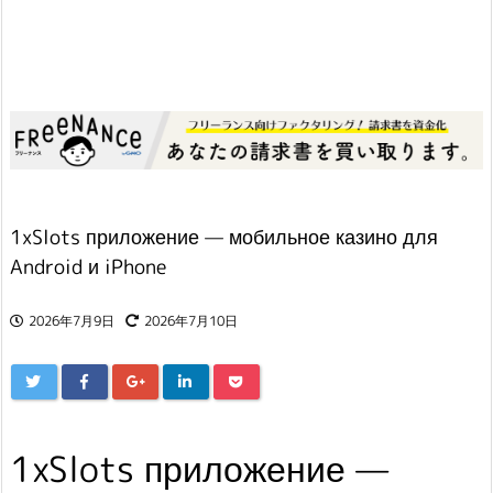
1xSlots приложение — мобильное казино для
Android и iPhone
2026年7月9日
2026年7月10日
1xSlots приложение —