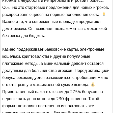
избежать неудобств и не прерывать игровой процесс.
Обычно это стартовые предложения для новых игроков,
распространяющиеся на первые пополнения счета.
Важно и то, что современные площадки предлагают
демо-режим. Он позволяет познакомиться с механикой
без риска для бюджета.
Казино поддерживает банковские карты, электронные
кошельки, криптовалюты и другие популярные
платежные методы, а минимальный депозит остается
доступным для большинства игроков. Перед активацией
бонуса рекомендуется ознакомиться с требованиями по
его отыгрышу и максимальной сумме вывода.
Приветственный пакет включает до 275% бонусов на
первые пять депозитов и до 230 фриспинов. Такой
формат позволяет постепенно использовать все
преимущества программы без необходимости вносить