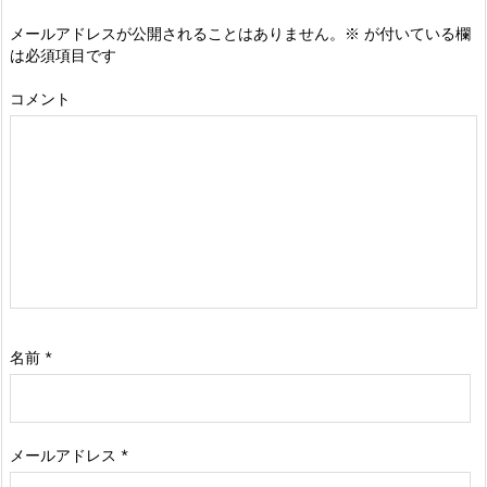
メールアドレスが公開されることはありません。
※
が付いている欄
は必須項目です
コメント
名前
*
メールアドレス
*