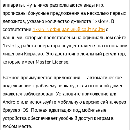
аппараты. Чуть ниже располагаются виды игр,
прописаны бонусные предложения на несколько первых
депозитов, указано количество джекпота 1xslots. В
соответствии
1xslots официальный сайт войти
с
данными, которые представлены на официальном сайте
1xslots, работа оператора осуществляется на основании
лицензии Кюрасао. Это достаточно лояльный регулятор,
которые имеет Master License.
Важное преимущество приложения — автоматическое
подключение к рабочему зеркалу, если основной домен
окажется заблокирован. Установите приложение для
Android или используйте мобильную версию сайта через
браузер iOS. Полная адаптация под мобильные
устройства обеспечивает удобный доступ к играм в
любом месте.