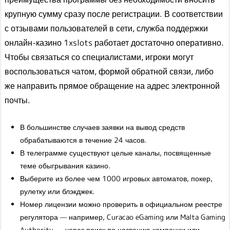
крупную сумму сразу после регистрации. В соответствии
с отзывами пользователей в сети, служба поддержки
онлайн-казино 1xslots работает достаточно оперативно.
Чтобы связаться со специалистами, игроки могут
воспользоваться чатом, формой обратной связи, либо
же направить прямое обращение на адрес электронной
почты.
В большинстве случаев заявки на вывод средств
обрабатываются в течение 24 часов.
В телеграмме существуют целые каналы, посвященные
теме обыгрывания казино.
Выберите из более чем 1000 игровых автоматов, покер,
рулетку или блэкджек.
Номер лицензии можно проверить в официальном реестре
регулятора — например, Curacao eGaming или Malta Gaming
Authority, — через поиск по названию компании или