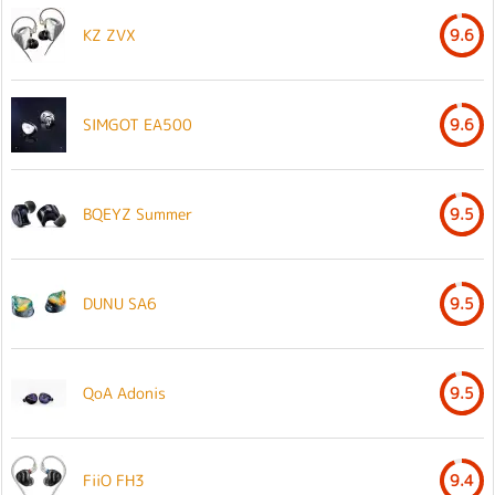
KZ ZVX
9.6
SIMGOT EA500
9.6
BQEYZ Summer
9.5
DUNU SA6
9.5
QoA Adonis
9.5
FiiO FH3
9.4