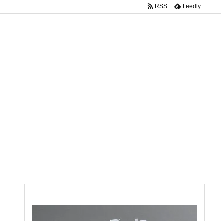
RSS
Feedly