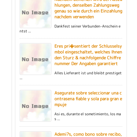
hlungen, denselben Zahlungsweg
genau so wie durch ein Einzahlung
nachdem verwenden
Dankfest seiner Verbunden-Anschein e
ntst ...
Eres pri�sentiert der Schlusselsy
mbol eingeschaltet, welches Ihnen
den Sturz & nachfolgende Chiffre
nummer Der Angaben garantiert
Alles Lieferant ist und bleibt prestiget
...
Asegurate sobre seleccionar una c
ontrasena fiable y sola para gran e
mpuje
Asi es, durante el sometimiento, los ma
s ...
Ademi?s, como bono sobre recibo,