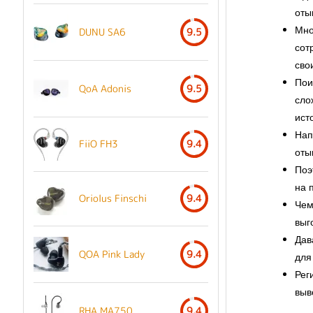
оты
Мно
DUNU SA6
9.5
сот
сво
Пои
QoA Adonis
9.5
сло
ист
Нап
FiiO FH3
9.4
оты
Поэ
на 
Oriolus Finschi
9.4
Чем
выг
Дав
QOA Pink Lady
9.4
для
Рег
выв
RHA MA750
9.4