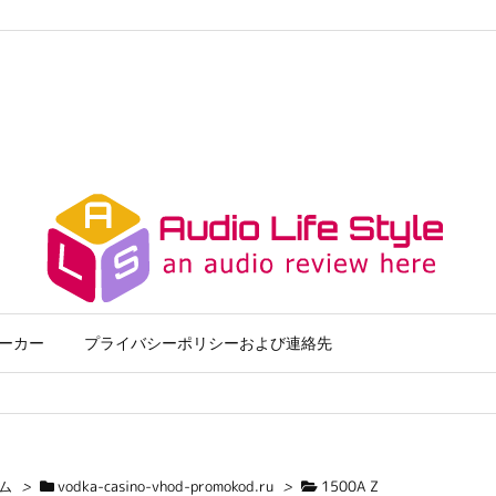
ーカー
プライバシーポリシーおよび連絡先
ム
>
vodka-casino-vhod-promokod.ru
>
1500A Z