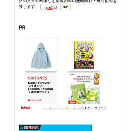
グの文章や画像など掲載内容の無断転載・無断複製を
禁じます。
PR