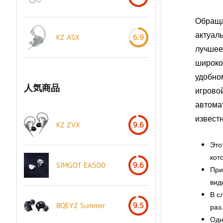
Обраща
актуал
KZ ASX
6.9
лучшее
широко
удобно
人気商品
игрово
автомат
извест
KZ ZVX
9.6
Это
кот
SIMGOT EA500
9.6
При
вид
В с
BQEYZ Summer
9.5
раз.
Одн